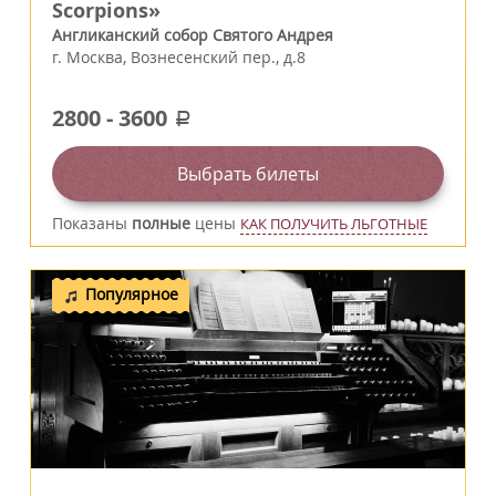
Scorpions»
Англиканский собор Святого Андрея
г.
Москва
,
Вознесенский пер., д.8
2800
-
3600
a
Выбрать билеты
Показаны
полные
цены
КАК ПОЛУЧИТЬ ЛЬГОТНЫЕ
Популярное