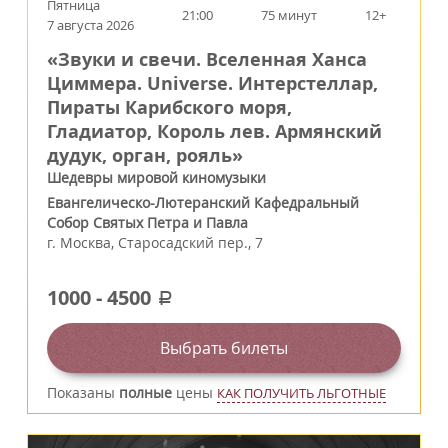
Пятница
21:00
75 минут
12+
7 августа 2026
«Звуки и свечи. Вселенная Ханса
Циммера. Universe. Интерстеллар,
Пираты Карибского моря,
Гладиатор, Король лев. Армянский
дудук, орган, рояль»
Шедевры мировой киномузыки
Евангелическо-Лютеранский Кафедральный
Собор Святых Петра и Павла
г.
Москва
,
Старосадский пер., 7
1000
-
4500
a
Выбрать билеты
Показаны
полные
цены
КАК ПОЛУЧИТЬ ЛЬГОТНЫЕ