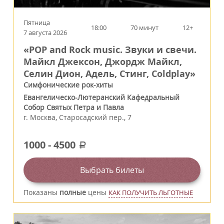
Пятница
18:00
70 минут
12+
7 августа 2026
«POP and Rock music. Звуки и свечи.
Майкл Джексон, Джордж Майкл,
Селин Дион, Адель, Стинг, Coldplay»
Симфонические рок-хиты
Евангелическо-Лютеранский Кафедральный
Собор Святых Петра и Павла
г.
Москва
,
Старосадский пер., 7
1000
-
4500
a
Выбрать билеты
Показаны
полные
цены
КАК ПОЛУЧИТЬ ЛЬГОТНЫЕ