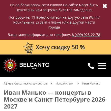
✖
Из-за блокировок сети кнопки на сайте могут быть
неактивны или загрузка билетов замедлена.
Попробуйте: 1)Переключиться на другую сеть (Wi-Fi/
мобильный); 2) Зайти позже или в другой части
города
Заказ можно оформить по телефону:
8 (499) 923-22-78
Хочу скидку 50 %
8 (499) 923-22-78
8 (800) 770-09-71
Афиша классических концертов
Исполнители
Иван Манько
для регионов
с 10:00 до 20:00
Иван Манько — концерты в
Москве и Санкт-Петербурге 2026-
2027