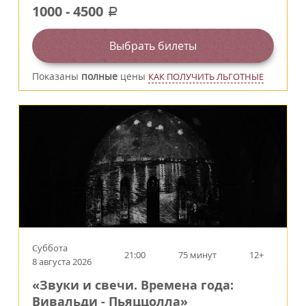
1000
-
4500
a
Выбрать билеты
Показаны
полные
цены
КАК ПОЛУЧИТЬ ЛЬГОТНЫЕ
Суббота
21:00
75 минут
12+
8 августа 2026
«Звуки и свечи. Времена года:
Вивальди - Пьяццолла»