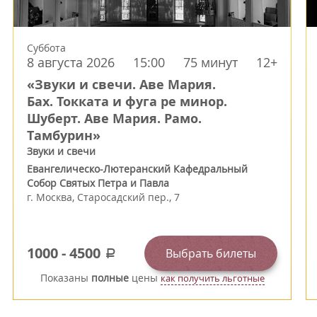
Суббота
8 августа 2026
15:00
75 минут
12+
«Звуки и свечи. Аве Мария.
Бах. Токката и фуга ре минор.
Шуберт. Аве Мария. Рамо.
Тамбурин»
Звуки и свечи
Евангелическо-Лютеранский Кафедральный
Собор Святых Петра и Павла
г.
Москва
,
Старосадский пер., 7
1000
-
4500
Выбрать билеты
a
Показаны
полные
цены
как получить льготные