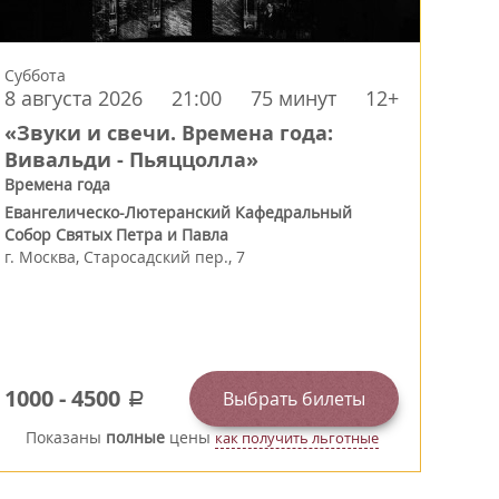
Суббота
8 августа 2026
21:00
75 минут
12+
«Звуки и свечи. Времена года:
Вивальди - Пьяццолла»
Времена года
Евангелическо-Лютеранский Кафедральный
Собор Святых Петра и Павла
г.
Москва
,
Старосадский пер., 7
1000
-
4500
Выбрать билеты
a
Показаны
полные
цены
как получить льготные