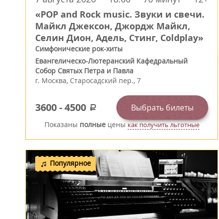
«POP and Rock music. Звуки и свечи.
Майкл Джексон, Джордж Майкл,
Селин Дион, Адель, Стинг, Coldplay»
Симфонические рок-хиты
Евангелическо-Лютеранский Кафедральный
Собор Святых Петра и Павла
г.
Москва
,
Старосадский пер., 7
3600
-
4500
Выбрать билеты
a
Показаны
полные
цены
как получить льготные
Популярное