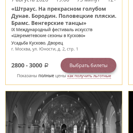
«Штраус. На прекрасном голубом
Дунае. Бородин. Половецкие пляски.
Брамс. Венгерские танцы»
IX Международный фестиваль искусств
«Шереметевские сезоны в Кусково»
Усадьба Кусково. Дворец
г.
Москва
,
ул. Юности, д. 2, стр. 1
2800
-
3000
Выбрать билеты
a
Показаны
полные
цены
как получить льготные