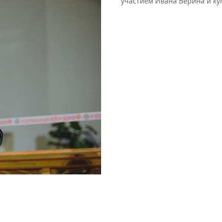
участием Ивана Верина и куп