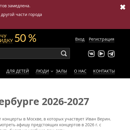
✖
етов замедлена.
 другой части города
Вход
Регистрация
ДЛЯ ДЕТЕЙ
ЛЮДИ
ЗАЛЫ
О НАС
КОНТАКТЫ
рбурге 2026-2027
 концерты в Москве, в которых участвует Иван Верин.
мотреть афишу предстоящих концертов в 2026 г. с