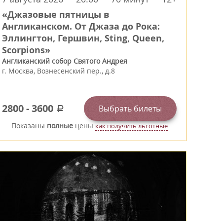
«Джазовые пятницы в
Англиканском. От Джаза до Рока:
Эллингтон, Гершвин, Sting, Queen,
Scorpions»
Англиканский собор Святого Андрея
г.
Москва
,
Вознесенский пер., д.8
2800
-
3600
Выбрать билеты
a
Показаны
полные
цены
как получить льготные