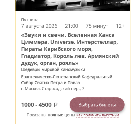
Пятница
7 августа 2026
21:00
75 минут
12+
«Звуки и свечи. Вселенная Ханса
Циммера. Universe. Интерстеллар,
Пираты Карибского моря,
Гладиатор, Король лев. Армянский
дудук, орган, рояль»
Шедевры мировой киномузыки
Евангелическо-Лютеранский Кафедральный
Собор Святых Петра и Павла
г.
Москва
,
Старосадский пер., 7
1000
-
4500
Выбрать билеты
a
Показаны
полные
цены
как получить льготные