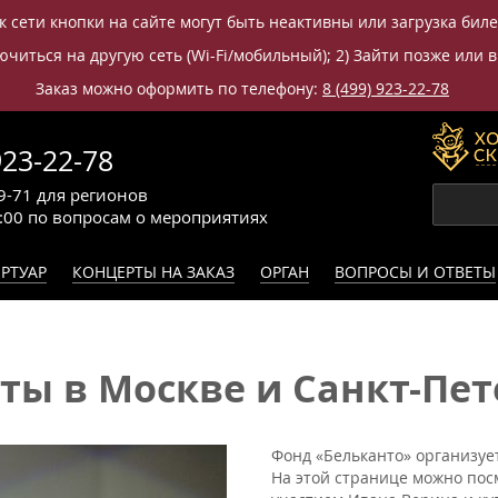
к сети кнопки на сайте могут быть неактивны или загрузка бил
читься на другую сеть (Wi-Fi/мобильный); 2) Зайти позже или в
Заказ можно оформить по телефону:
8 (499) 923-22-78
923-22-78
9-71
для регионов
0:00
по вопросам
о мероприятиях
РТУАР
КОНЦЕРТЫ НА ЗАКАЗ
ОРГАН
ВОПРОСЫ И ОТВЕТЫ
ы в Москве и Санкт-Пете
Фонд «Бельканто» организует
На этой странице можно пос