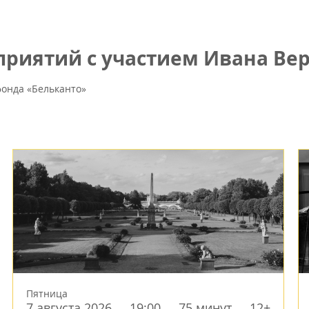
риятий с участием Ивана Вер
онда «Бельканто»
Пятница
7 августа 2026
19:00
75 минут
12+