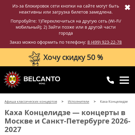
✖
Из-за блокировок сети кнопки на сайте могут быть
неактивны или загрузка билетов замедлена.
Попробуйте: 1)Переключиться на другую сеть (Wi-Fi/
мобильный); 2) Зайти позже или в другой части
города
Заказ можно оформить по телефону:
8 (499) 923-22-78
Хочу скидку 50 %
8 (499) 923-22-78
8 (800) 770-09-71
Афиша классических концертов
Исполнители
Каха Концелидзе
для регионов
с 10:00 до 20:00
Каха Концелидзе — концерты в
Москве и Санкт-Петербурге 2026-
2027