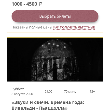
1000
-
4500
a
Выбрать билеты
Показаны
полные
цены
КАК ПОЛУЧИТЬ ЛЬГОТНЫЕ
Суббота
21:00
75 минут
12+
8 августа 2026
«Звуки и свечи. Времена года:
Вивальди - Пьяццолла»