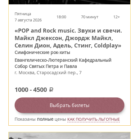
Пятница
18:00
70 минут
12+
7 августа 2026
«POP and Rock music. Звуки и свечи.
Майкл Джексон, Джордж Майкл,
Селин Дион, Адель, Стинг, Coldplay»
Симфонические рок-хиты
Евангелическо-Лютеранский Кафедральный
Собор Святых Петра и Павла
г.
Москва
,
Старосадский пер., 7
1000
-
4500
a
Выбрать билеты
Показаны
полные
цены
КАК ПОЛУЧИТЬ ЛЬГОТНЫЕ