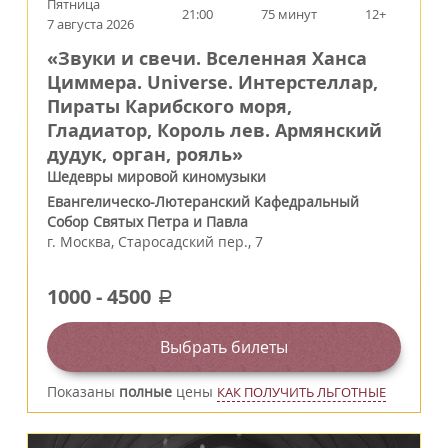
Пятница
21:00
75 минут
12+
7 августа 2026
«Звуки и свечи. Вселенная Ханса
Циммера. Universe. Интерстеллар,
Пираты Карибского моря,
Гладиатор, Король лев. Армянский
дудук, орган, рояль»
Шедевры мировой киномузыки
Евангелическо-Лютеранский Кафедральный
Собор Святых Петра и Павла
г.
Москва
,
Старосадский пер., 7
1000
-
4500
a
Выбрать билеты
Показаны
полные
цены
КАК ПОЛУЧИТЬ ЛЬГОТНЫЕ