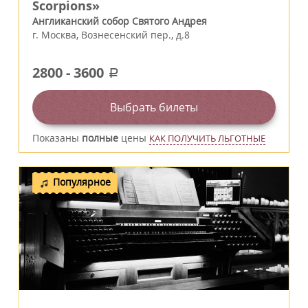
Scorpions»
Англиканский собор Святого Андрея
г.
Москва
,
Вознесенский пер., д.8
2800
-
3600
a
Выбрать билеты
Показаны
полные
цены
КАК ПОЛУЧИТЬ ЛЬГОТНЫЕ
Популярное