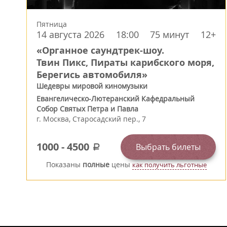
Пятница
14 августа 2026
18:00
75 минут
12+
«Органное саундтрек-шоу.
Твин Пикс, Пираты карибского моря,
Берегись автомобиля»
Шедевры мировой киномузыки
Евангелическо-Лютеранский Кафедральный
Собор Святых Петра и Павла
г.
Москва
,
Старосадский пер., 7
1000
-
4500
Выбрать билеты
a
Показаны
полные
цены
как получить льготные