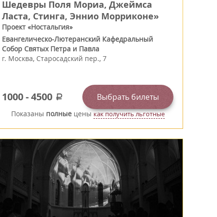
Шедевры Поля Мориа, Джеймса
Ласта, Стинга, Эннио Морриконе»
Проект «Ностальгия»
Евангелическо-Лютеранский Кафедральный
Собор Святых Петра и Павла
г.
Москва
,
Старосадский пер., 7
1000
-
4500
Выбрать билеты
a
Показаны
полные
цены
как получить льготные