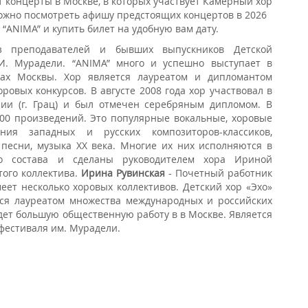
т концерты в Москве, в которых участвует Камерный хор
можно посмотреть афишу предстоящих концертов в 2026
 “ANIMA” и купить билет на удобную вам дату.
з преподавателей и бывших выпускников Детской
И. Мурадели. “ANIMA” много и успешно выступает в
ах Москвы. Хор является лауреатом и дипломантом
ровых конкурсов. В августе 2008 года хор участвовал в
ии (г. Грац) и был отмечен серебряным дипломом. В
100 произведений. Это популярные вокальные, хоровые
ения западных и русских композиторов-классиков,
 песни, музыка ХХ века. Многие их них исполняются в
о состава и сделаны руководителем хора Ириной
того коллектива.
Ирина Рувинская
- Почетный работник
еет несколько хоровых коллективов. Детский хор «Эхо»
тся лауреатом множества международных и российских
дет большую общественную работу в в Москве. Является
 фестиваля им. Мурадели.