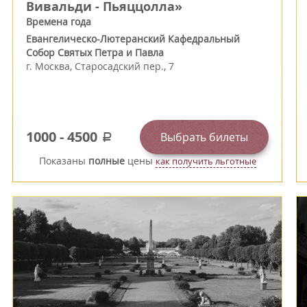
Вивальди - Пьяццолла»
Времена года
Евангелическо-Лютеранский Кафедральный
Собор Святых Петра и Павла
г.
Москва
,
Старосадский пер., 7
1000
-
4500
Выбрать билеты
a
Показаны
полные
цены
как получить льготные