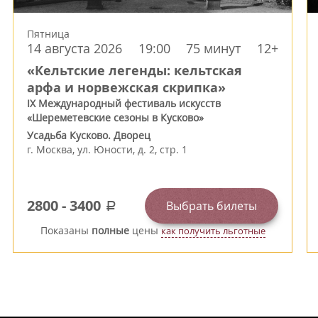
Пятница
14 августа 2026
19:00
75 минут
12+
«Кельтские легенды: кельтская
арфа и норвежская скрипка»
IX Международный фестиваль искусств
«Шереметевские сезоны в Кусково»
Усадьба Кусково. Дворец
г.
Москва
,
ул. Юности, д. 2, стр. 1
2800
-
3400
Выбрать билеты
a
Показаны
полные
цены
как получить льготные