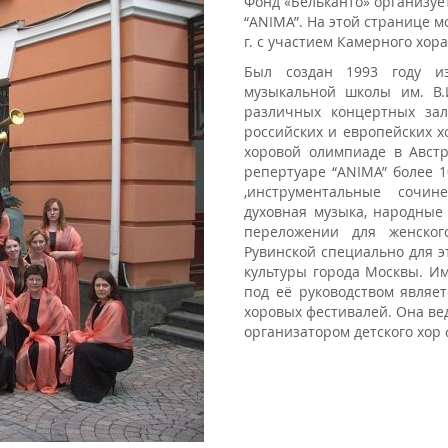
Фонд «Бельканто» организуе
“ANIMA”. На этой странице 
г. с участием Камерного хора
Был создан 1993 году и
музыкальной школы им. В.
различных концертных зал
российских и европейских хо
хоровой олимпиаде в Австр
репертуаре “ANIMA” более 
,инструментальные сочин
духовная музыка, народные
переложении для женског
Рувинской специально для э
культуры города Москвы. Им
под её руководством являе
хоровых фестивалей. Она ве
организатором детского хор