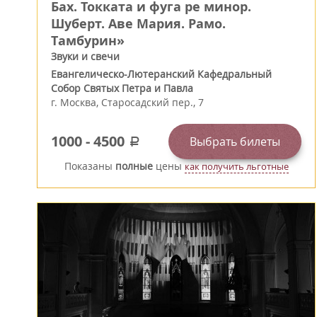
Бах. Токката и фуга ре минор.
Шуберт. Аве Мария. Рамо.
Тамбурин»
Звуки и свечи
Евангелическо-Лютеранский Кафедральный
Собор Святых Петра и Павла
г.
Москва
,
Старосадский пер., 7
1000
-
4500
Выбрать билеты
a
Показаны
полные
цены
как получить льготные