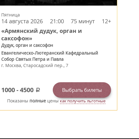
Пятница
14 августа 2026
21:00
75 минут
12+
«Армянский дудук, орган и
саксофон»
Дудук, орган и саксофон
Евангелическо-Лютеранский Кафедральный
Собор Святых Петра и Павла
г.
Москва
,
Старосадский пер., 7
1000
-
4500
Выбрать билеты
a
Показаны
полные
цены
как получить льготные