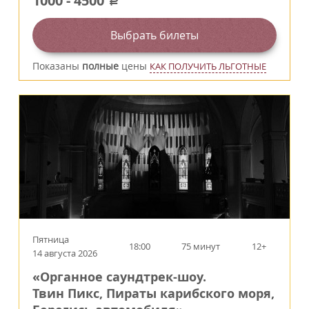
1000
-
4500
a
Выбрать билеты
Показаны
полные
цены
КАК ПОЛУЧИТЬ ЛЬГОТНЫЕ
Пятница
18:00
75 минут
12+
14 августа 2026
«Органное саундтрек-шоу.
Твин Пикс, Пираты карибского моря,