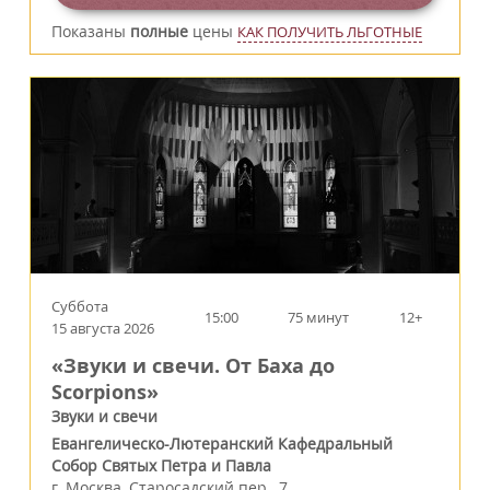
Показаны
полные
цены
КАК ПОЛУЧИТЬ ЛЬГОТНЫЕ
Суббота
15:00
75 минут
12+
15 августа 2026
«Звуки и свечи. От Баха до
Scorpions»
Звуки и свечи
Евангелическо-Лютеранский Кафедральный
Собор Святых Петра и Павла
г.
Москва
,
Старосадский пер., 7