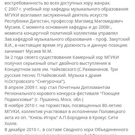
востребованность во всех доступных хору жанрах.
С 2007 г. учебный хор кафедры музыкального образования
МГУКИ возглавил заслуженный деятель искусств
Республики Дагестан, профессор Магомед Магомедович
Мусаев. С момента основания кафедры и до 2008г.,
момента концертной политикой коллектива управлял
Зав.кафедрой музыкального образования - проф. Закутский
В.И., в настоящее время эту должность и данную позицию
занимает Мусаев М.М.
За 2 года своего существования Камерный хор МГУКИ
получил серьезный опыт двойного выступления в
Концертном зале им. Чайковского (С.Рахманинов. Три
русские песни; П.Чайковский. Музыка к драме
Н.Островского "Снегурочка").
В апреле 2009 г. хор стал Почетным Дипломантом
Регионального хорового конкурса-фестиваля "Поющее
Подмосковье" (г. Пушкино, Моск. обл.)
В ноябре 2010 г. на торжествах, посвященных 80-летию
МГУКИ, коллектив участвовал в исполнении Половецкого
акта из оп. "Князь Игорь" А.П.Бородина в Крокус Сити
Холле.
В декабре 2010 г.. в составе Сводного хора Объединенного