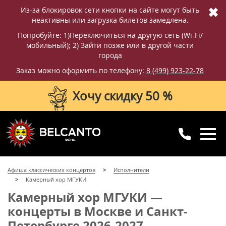
✖
Из-за блокировок сети кнопки на сайте могут быть
неактивны или загрузка билетов замедлена.
Попробуйте: 1)Переключиться на другую сеть (Wi-Fi/
мобильный); 2) Зайти позже или в другой части
города
Заказ можно оформить по телефону:
8 (499) 923-22-78
Хочу скидку 50 %
8 (499) 923-22-78
8 (800) 770-09-71
Афиша классических концертов
Исполнители
для регионов
с 10:00 до 20:00
Камерный хор МГУКИ
Камерный хор МГУКИ —
концерты в Москве и Санкт-
Петербурге 2026-2027