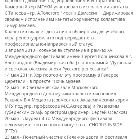
хорового движения под управлением Б.И.Тараканова,
Камерный хор МГУКИ участвовал в исполнении кантаты
С.Танеева - гр. А.Толстого "Иоанн Дамаскин". Дирижировал
сводным исполнением кантаты хормейстер коллектива
Тимур Мусаев.
Коллектив владеет достаточно обширным для учебного
хора репертуаром, что подтверждает его
профессионально-направленный статус.
3 апреля 2010 - сольное выступление в рамках XVI
Международного фестиваля имени Сергея Коршункова в г.
Александров (Владимирская обл.) с программой "Духовная
и светская классика эпохи Русского ренессанса"
14 мая 2011г. Хор повторил эту программу в Галерее
Церетели - в проекте "Ночь музеев"
18 мая - в Светлановском зале Московского
Международного Дома музыки коллектив исполнил
Реквием В.А.Моцарта (совместно с Академическим хором
МГУ под упр. профессора М.С.Аскерова) и Рязанским
Губернским симф. оркестром (дирижер- Сергей Оселков)
20 мая - Лауреат 4-го Международного фестиваля
некоммерческого хорового искусства - CHORUS INSIDE
(РГГУ)
23 мая - Почетный участник Гала-концерта IX фестиваля