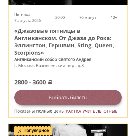
Пятница
20:00
70 минут
12+
7 августа 2026
«Джазовые пятницы в
Англиканском. От Джаза до Рока:
Эллингтон, Гершвин, Sting, Queen,
Scorpions»
Англиканский собор Святого Андрея
г.
Москва
,
Вознесенский пер., д.8
2800
-
3600
a
Выбрать билеты
Показаны
полные
цены
КАК ПОЛУЧИТЬ ЛЬГОТНЫЕ
Популярное