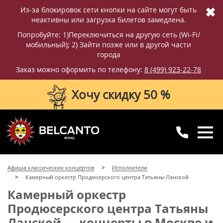
✖
Из-за блокировок сети кнопки на сайте могут быть
неактивны или загрузка билетов замедлена.
Попробуйте: 1)Переключиться на другую сеть (Wi-Fi/
мобильный); 2) Зайти позже или в другой части
города
Заказ можно оформить по телефону:
8 (499) 923-22-78
Хочу скидку 50 %
8 (499) 923-22-78
8 (800) 770-09-71
Афиша классических концертов
Исполнители
для регионов
с 10:00 до 20:00
Камерный оркестр Продюсерского центра Татьяны Ланской
Камерный оркестр
Продюсерского центра Татьяны
Ланской — концерты в Москве и