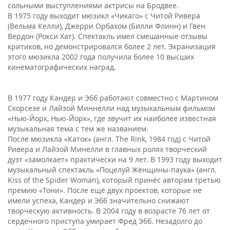
сольными выступлениями актрисы на Бродвее.
В 1975 году выходит мюзикл «Чикаго» с Читой Ривера
(Вельма Келли), Джерри Орбахом (Билли Флинн) и Гвен
Вердон (Рокси Хат). Спектакль имел смешанные отзывы
критиков, но демонстрировался более 2 лет. Экранизация
этого мюзикла 2002 года получила более 10 высших
кинематографических наград.
В 1977 году Кандер и Эбб работают совместно с Мартином
Скорсезе и Лайзой Миннелли над музыкальным фильмом
«Нью-Йорк, Нью-Йорк», где звучит их наиболее известная
музыкальная тема с тем же названием.
После мюзикла «Каток» (англ. The Rink, 1984 год) с Читой
Ривера и Лайзой Минелли в главных ролях творческий
дуэт «замолкает» практически на 9 лет. В 1993 году выходит
музыкальный спектакль «Поцелуй Женщины-паука» (англ.
Kiss of the Spider Woman), который принёс авторам третью
премию «Тони». После ещё двух проектов, которые не
имели успеха, Кандер и Эбб значительно снижают
творческую активность. В 2004 году в возрасте 76 лет от
сердечного приступа умирает Фред Эбб. Незадолго до