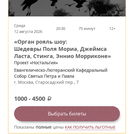
Среда
20:30
75 минут
12+
12 августа 2026
«Орган рояль шоу:
Шедевры Поля Мориа, Джеймса
Ласта, Стинга, Эннио Морриконе»
Проект «Ностальгия»
Евангелическо-Лютеранский Кафедральный
Собор Святых Петра и Павла
г.
Москва
,
Старосадский пер., 7
1000
-
4500
a
Выбрать билеты
Показаны
полные
цены
КАК ПОЛУЧИТЬ ЛЬГОТНЫЕ