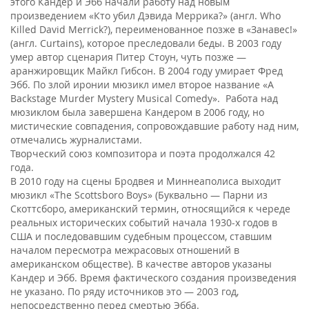
этого Кандер и Эбб начали работу над новым
произведением «Кто убил Дэвида Меррика?» (англ. Who
Killed David Merrick?), переименованное позже в «Занавес!»
(англ. Curtains), которое преследовали беды. В 2003 году
умер автор сценария Питер Стоун, чуть позже —
аранжировщик Майкл Гибсон. В 2004 году умирает Фред
Эбб. По злой иронии мюзикл имел второе название «A
Backstage Murder Mystery Musical Comedy». Работа над
мюзиклом была завершена Кандером в 2006 году, но
мистические совпадения, сопровождавшие работу над ним,
отмечались журналистами.
Творческий союз композитора и поэта продолжался 42
года.
В 2010 году на сцены Бродвея и Миннеаполиса выходит
мюзикл «The Scottsboro Boys» (Буквально — Парни из
Скоттсборо, американский термин, относящийся к череде
реальных исторических событий начала 1930-х годов в
США и последовавшим судебным процессом, ставшим
началом пересмотра межрасовых отношений в
американском обществе). В качестве авторов указаны
Кандер и Эбб. Время фактического создания произведения
не указано. По ряду источников это — 2003 год,
непосредственно перед смертью Эбба.