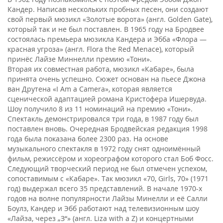
Кандер. Написав нескольких пробных песен, они создают
свой первый мюзикл «Золотые ворота» (англ. Golden Gate),
который так и не был поставлен. В 1965 году на Бродвее
состоялась премьера мюзикла Кандера и Эбба «Флора —
красная угроза» (англ. Flora the Red Menace), который
принёс Лайзе Миннелли премию «Тони».
Вторая их совместная работа, мюзикл «Кабаре», была
принята очень успешно. Сюжет основан на пьесе Джона
ван Друтена «I Am a Camera», которая является
сценической адаптацией романа Кристофера Ишервуда.
Шоу получило 8 из 11 номинаций на премию «Тони».
Спектакль демонстрировался три года, в 1987 году был
поставлен вновь. Очередная Бродвейская редакция 1998
года была показана более 2300 раз. На основе
музыкального спектакля в 1972 году снят одноимённый
фильм, режиссёром и хореографом которого стал Боб Фосс.
Следующий творческий период не был отмечен успехом,
сопоставимым с «Кабаре». Так мюзикл «70, Girls, 70» (1971
год) выдержал всего 35 представлений. В начале 1970-х
годов на волне популярности Лайзы Минелли и её Салли
Боулз, Кандер и Эбб работают над телевизионным шоу
«Лайза, через „З“» (англ. Liza with a Z) и концертными