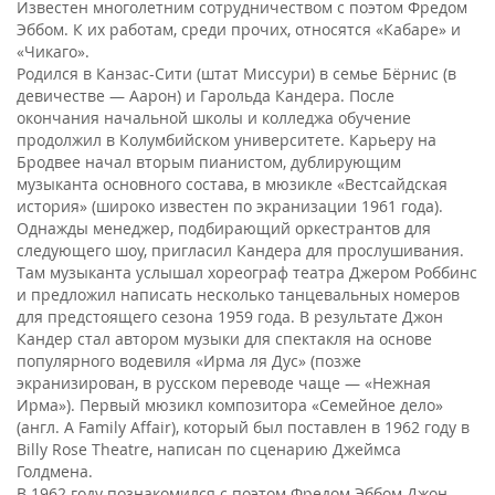
Известен многолетним сотрудничеством с поэтом Фредом
Эббом. К их работам, среди прочих, относятся «Кабаре» и
«Чикаго».
Родился в Канзас-Сити (штат Миссури) в семье Бёрнис (в
девичестве — Аарон) и Гарольда Кандера. После
окончания начальной школы и колледжа обучение
продолжил в Колумбийском университете. Карьеру на
Бродвее начал вторым пианистом, дублирующим
музыканта основного состава, в мюзикле «Вестсайдская
история» (широко известен по экранизации 1961 года).
Однажды менеджер, подбирающий оркестрантов для
следующего шоу, пригласил Кандера для прослушивания.
Там музыканта услышал хореограф театра Джером Роббинс
и предложил написать несколько танцевальных номеров
для предстоящего сезона 1959 года. В результате Джон
Кандер стал автором музыки для спектакля на основе
популярного водевиля «Ирма ля Дус» (позже
экранизирован, в русском переводе чаще — «Нежная
Ирма»). Первый мюзикл композитора «Семейное дело»
(англ. A Family Affair), который был поставлен в 1962 году в
Billy Rose Theatre, написан по сценарию Джеймса
Голдмена.
В 1962 году познакомился с поэтом Фредом Эббом Джон