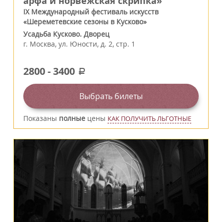
арфа и норвежская скрипка»
IX Международный фестиваль искусств
«Шереметевские сезоны в Кусково»
Усадьба Кусково. Дворец
г.
Москва
,
ул. Юности, д. 2, стр. 1
2800
-
3400
a
Выбрать билеты
Показаны
полные
цены
КАК ПОЛУЧИТЬ ЛЬГОТНЫЕ