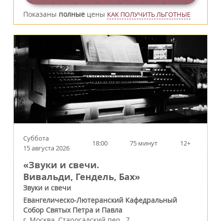
Показаны
полные
цены
КАК ПОЛУЧИТЬ ЛЬГОТНЫЕ
Суббота
18:00
75 минут
12+
15 августа 2026
«Звуки и свечи.
Вивальди, Гендель, Бах»
Звуки и свечи
Евангелическо-Лютеранский Кафедральный
Собор Святых Петра и Павла
г.
Москва
,
Старосадский пер., 7