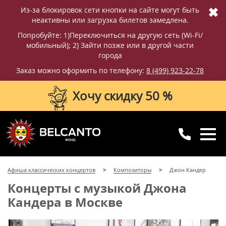
✖
Из-за блокировок сети кнопки на сайте могут быть
неактивны или загрузка билетов замедлена.
Попробуйте: 1)Переключиться на другую сеть (Wi-Fi/
мобильный); 2) Зайти позже или в другой части
города
Заказ можно оформить по телефону:
8 (499) 923-22-78
Хочу скидку 50 %
8 (499) 923-22-78
8 (800) 770-09-71
Афиша классических концертов
Композиторы
Джон Кандер
для регионов
с 10:00 до 20:00
Концерты с музыкой Джона
Кандера в Москве