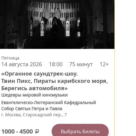
Пятница
14 августа 2026
18:00
75 минут
12+
«Органное саундтрек-шоу.
Твин Пикс, Пираты карибского моря,
Берегись автомобиля»
Шедевры мировой киномузыки
Евангелическо-Лютеранский Кафедральный
Собор Святых Петра и Павла
г.
Москва
,
Старосадский пер., 7
1000
-
4500
Выбрать билеты
a