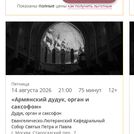
Показаны
полные
цены
как получить льготные
Пятница
14 августа 2026
21:00
75 минут
12+
«Армянский дудук, орган и
саксофон»
Дудук, орган и саксофон
Евангелическо-Лютеранский Кафедральный
Собор Святых Петра и Павла
г.
Москва
,
Старосадский пер., 7