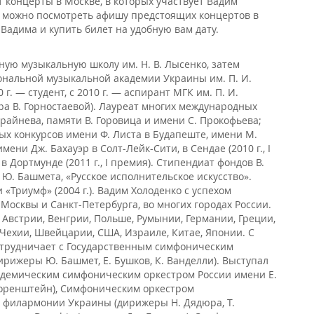
 концерты в Москве, в которых участвует Вадим
е можно посмотреть афишу предстоящих концертов в
 Вадима и купить билет на удобную вам дату.
ую музыкальную школу им. Н. В. Лысенко, затем
нальной музыкальной академии Украины им. П. И.
0 г. — студент, с 2010 г. — аспирант МГК им. П. И.
ра В. Горностаевой). Лауреат многих международных
райнева, памяти В. Горовица и имени С. Прокофьева;
 конкурсов имени Ф. Листа в Будапеште, имени М.
мени Дж. Бахауэр в Солт-Лейк-Сити, в Сендае (2010 г., I
 Дортмунде (2011 г., I премия). Стипендиат фондов В.
 Ю. Башмета, «Русское исполнительское искусство».
Триумф» (2004 г.). Вадим Холоденко с успехом
Москвы и Санкт-Петербурга, во многих городах России.
 Австрии, Венгрии, Польше, Румынии, Германии, Греции,
 Чехии, Швейцарии, США, Израиле, Китае, Японии. С
сотрудничает с Государственным симфоническим
ирижеры Ю. Башмет, Е. Бушков, К. Ванделли). Выступал
адемическим симфоническим оркестром России имени Е.
Горенштейн), Симфоническим оркестром
 филармонии Украины (дирижеры Н. Дядюра, Т.