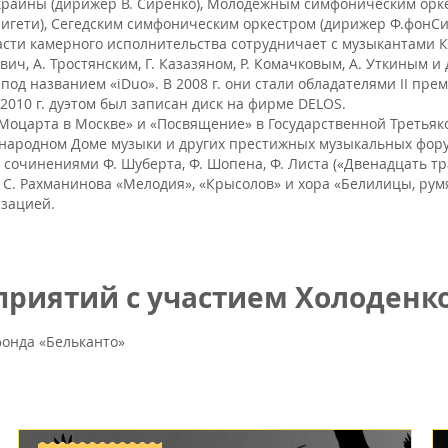
краины (дирижер В. Сиренко), Молодежным симфоническим орк
 Лигети), Сегедским симфоническим оркестром (дирижер Ф.фонС
бласти камерного исполнительства сотрудничает с музыкантами
Ревич, А. Тростянским, Г. Казазяном, Р. Комачковым, А. Уткиным
под названием «iDuo». В 2008 г. они стали обладателями II пр
010 г. дуэтом был записан диск на фирме DELOS.
Моцарта в Москве» и «Посвящение» в Государственной Третьяк
ународном Доме музыки и других престижных музыкальных форум
 сочинениями Ф. Шуберта, Ф. Шопена, Ф. Листа («Двенадцать тр
С. Рахманинова «Мелодия», «Крысолов» и хора «Белилицы, румя
изацией.
риятий с участием Холоденк
онда «Бельканто»