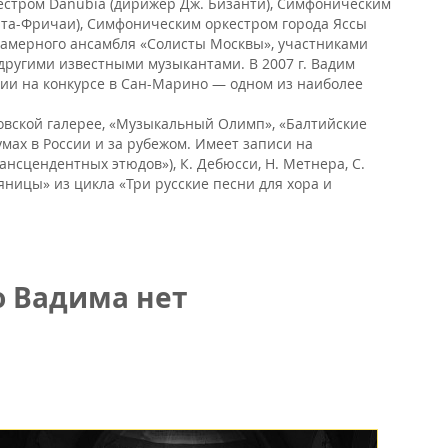
естром Danubia (дирижер Дж. Бизанти), Симфоническим
ита-Фричаи), Симфоническим оркестром города Яссы
 Камерного ансамбля «Солисты Москвы», участниками
 и другими известными музыкантами. В 2007 г. Вадим
емии на конкурсе в Сан-Марино — одном из наиболее
овской галерее, «Музыкальный Олимп», «Балтийские
ах в России и за рубежом. Имеет записи на
ансцендентных этюдов»), К. Дебюсси, Н. Метнера, С.
ницы» из цикла «Три русские песни для хора и
о Вадима нет