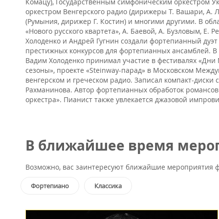
Комацу), Государственным симфоническим оркестром У
оркестром Венгерского радио (дирижеры Т. Вашари, А.
(Румыния, дирижер Г. Костин) и многими другими. В о
«Нового русского квартета», А. Баевой, А. Бузловым, Е. 
Холоденко и Андрей Гугнин создали фортепианный дуэт 
престижных конкурсов для фортепианных ансамблей. В 2
Вадим Холоденко принимал участие в фестивалях «Дни 
сезоны», проекте «Steinway-парад» в Московском Межд
венгерском и греческом радио. Записал компакт-диски с
Рахманинова. Автор фортепианных обработок романсов 
оркестра». Пианист также увлекается джазовой импров
В ближайшее время мероп
Возможно, вас заинтересуют ближайшие мероприятия ф
Фортепиано
Классика