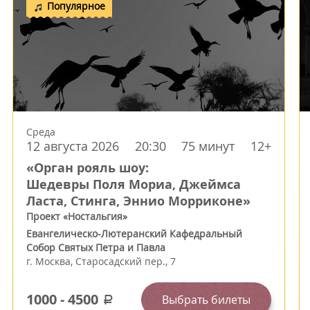
Популярное
Среда
12 августа 2026
20:30
75 минут
12+
«Орган рояль шоу:
Шедевры Поля Мориа, Джеймса
Ласта, Стинга, Эннио Морриконе»
Проект «Ностальгия»
Евангелическо-Лютеранский Кафедральный
Собор Святых Петра и Павла
г.
Москва
,
Старосадский пер., 7
1000
-
4500
Выбрать билеты
a