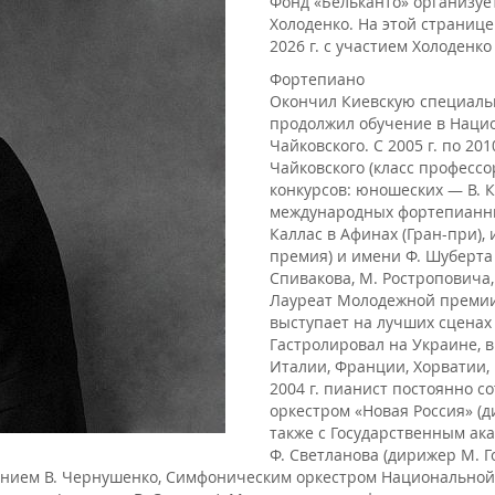
Фонд «Бельканто» организует
Холоденко. На этой страниц
2026 г. с участием Холоденко
Фортепиано
Окончил Киевскую специальн
продолжил обучение в Нацио
Чайковского. С 2005 г. по 201
Чайковского (класс профессо
конкурсов: юношеских — В. К
международных фортепианных
Каллас в Афинах (Гран-при), и
премия) и имени Ф. Шуберта в
Спивакова, М. Ростроповича,
Лауреат Молодежной премии «
выступает на лучших сценах 
Гастролировал на Украине, в
Италии, Франции, Хорватии,
2004 г. пианист постоянно 
оркестром «Новая Россия» (д
также с Государственным ак
Ф. Светланова (дирижер М. 
ением В. Чернушенко, Симфоническим оркестром Национальной