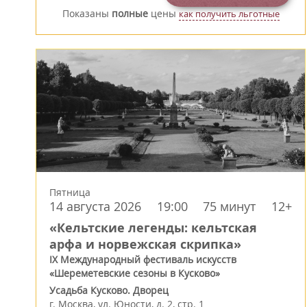
Показаны
полные
цены
как получить льготные
Пятница
14 августа 2026
19:00
75 минут
12+
«Кельтские легенды: кельтская
арфа и норвежская скрипка»
IX Международный фестиваль искусств
«Шереметевские сезоны в Кусково»
Усадьба Кусково. Дворец
г.
Москва
,
ул. Юности, д. 2, стр. 1