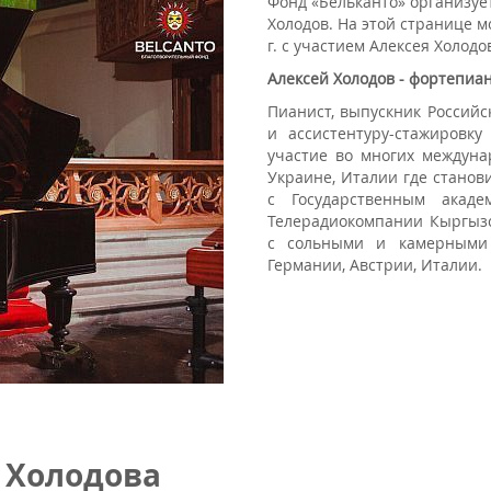
Фонд «Бельканто» организует
Холодов. На этой странице 
г. с участием Алексея Холодо
Алексей Холодов - фортепиа
Пианист, выпускник Российс
и ассистентуру-стажировк
участие во многих междуна
Украине, Италии где станов
с Государственным акаде
Телерадиокомпании Кыргызс
с сольными и камерными 
Германии, Австрии, Италии.
 Холодова