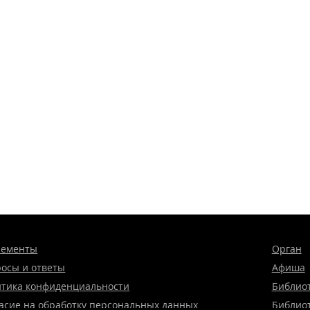
нементы
Орган
осы и ответы
Афиша
тика конфиденциальности
Библио
асие на обработку персональных данных
Библио