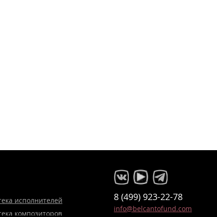
8 (499) 923-22-78
тека исполнителей
info@belcantofund.com
тека композиторов