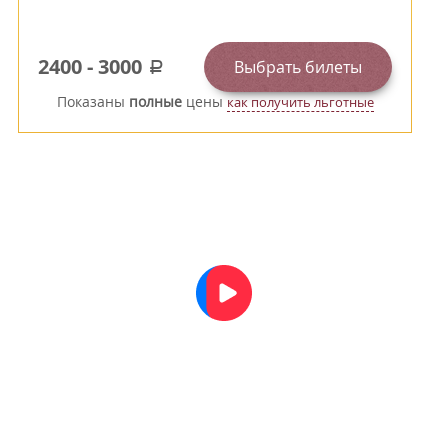
2400
-
3000
Выбрать билеты
a
Показаны
полные
цены
как получить льготные