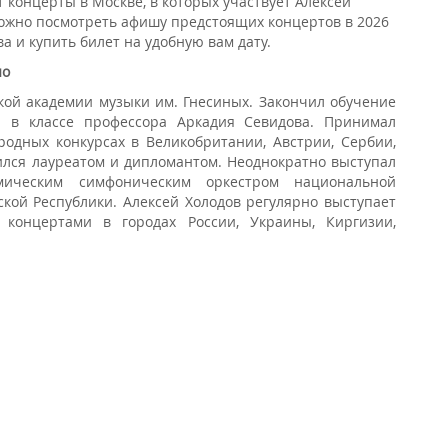
 концерты в Москве, в которых участвует Алексей
можно посмотреть афишу предстоящих концертов в 2026
ва и купить билет на удобную вам дату.
но
кой академии музыки им. Гнесиных. Закончил обучение
у в классе профессора Аркадия Севидова. Принимал
родных конкурсах в Великобритании, Австрии, Сербии,
ился лауреатом и дипломантом. Неоднократно выступал
мическим симфоническим оркестром национальной
кой Республики. Алексей Холодов регулярно выступает
концертами в городах России, Украины, Киргизии,