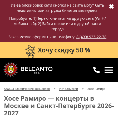
✖
Из-за блокировок сети кнопки на сайте могут быть
неактивны или загрузка билетов замедлена.
Попробуйте: 1)Переключиться на другую сеть (Wi-Fi/
мобильный); 2) Зайти позже или в другой части
города
Заказ можно оформить по телефону:
8 (499) 923-22-78
Хочу скидку 50 %
8 (499) 923-22-78
8 (800) 770-09-71
Афиша классических концертов
Исполнители
Хосе Рамиро
для регионов
с 10:00 до 20:00
Хосе Рамиро — концерты в
Москве и Санкт-Петербурге 2026-
2027