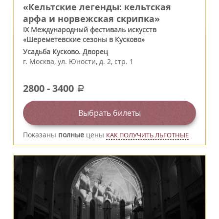
«Кельтские легенды: кельтская
арфа и норвежская скрипка»
IX Международный фестиваль искусств
«Шереметевские сезоны в Кусково»
Усадьба Кусково. Дворец
г.
Москва
,
ул. Юности, д. 2, стр. 1
2800
-
3400
a
Выбрать билеты
Показаны
полные
цены
КАК ПОЛУЧИТЬ ЛЬГОТНЫЕ