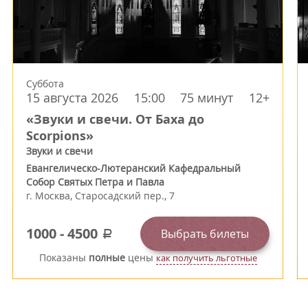
Суббота
15 августа 2026
15:00
75 минут
12+
«Звуки и свечи. От Баха до
Scorpions»
Звуки и свечи
Евангелическо-Лютеранский Кафедральный
Собор Святых Петра и Павла
г.
Москва
,
Старосадский пер., 7
1000
-
4500
Выбрать билеты
a
Показаны
полные
цены
как получить льготные