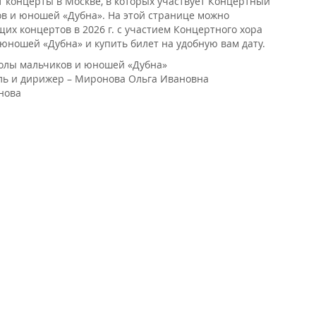
т концерты в Москве, в которых участвует Концертный
в и юношей «Дубна». На этой странице можно
их концертов в 2026 г. с участием Концертного хора
юношей «Дубна» и купить билет на удобную вам дату.
олы мальчиков и юношей «Дубна»
ль и дирижер – Миронова Ольга Ивановна
нова