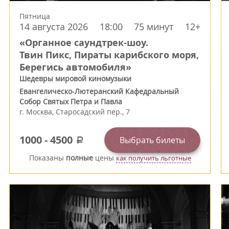
Пятница
14 августа 2026
18:00
75 минут
12+
«Органное саундтрек-шоу.
Твин Пикс, Пираты карибского моря,
Берегись автомобиля»
Шедевры мировой киномузыки
Евангелическо-Лютеранский Кафедральный
Собор Святых Петра и Павла
г.
Москва
,
Старосадский пер., 7
1000
-
4500
Выбрать билеты
a
Показаны
полные
цены
как получить льготные