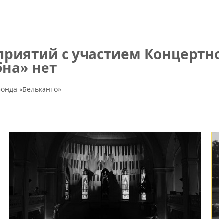
риятий с участием Концертно
на» нет
онда «Бельканто»