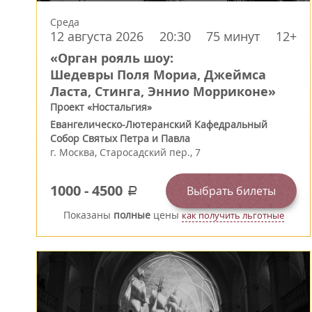
Среда
12 августа 2026
20:30
75 минут
12+
«Орган рояль шоу:
Шедевры Поля Мориа, Джеймса
Ласта, Стинга, Эннио Морриконе»
Проект «Ностальгия»
Евангелическо-Лютеранский Кафедральный
Собор Святых Петра и Павла
г.
Москва
,
Старосадский пер., 7
1000
-
4500
Выбрать билеты
a
Показаны
полные
цены
как получить льготные