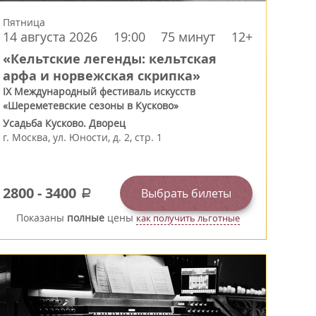
Пятница
14 августа 2026
19:00
75 минут
12+
«Кельтские легенды: кельтская
арфа и норвежская скрипка»
IX Международный фестиваль искусств
«Шереметевские сезоны в Кусково»
Усадьба Кусково. Дворец
г.
Москва
,
ул. Юности, д. 2, стр. 1
2800
-
3400
Выбрать билеты
a
Показаны
полные
цены
как получить льготные