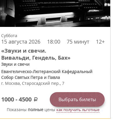
Суббота
15 августа 2026
18:00
75 минут
12+
«Звуки и свечи.
Вивальди, Гендель, Бах»
Звуки и свечи
Евангелическо-Лютеранский Кафедральный
Собор Святых Петра и Павла
г.
Москва
,
Старосадский пер., 7
1000
-
4500
Выбрать билеты
a
Показаны
полные
цены
как получить льготные