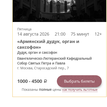
Пятница
14 августа 2026
21:00
75 минут
12+
«Армянский дудук, орган и
саксофон»
Дудук, орган и саксофон
Евангелическо-Лютеранский Кафедральный
Собор Святых Петра и Павла
г.
Москва
,
Старосадский пер., 7
1000
-
4500
Выбрать билеты
a
Показаны
полные
цены
как получить льготные