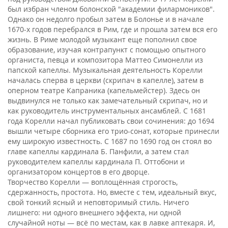
был избран членом болонской "академии филармоников".
Однако он недолго пробыл затем в Болонье и в начале
1670-х годов перебрался в Рим, где и прошла затем вся его
жизнь. В Риме молодой музыкант еще пополнил свое
образование, изучая контрапункт с помощью опытного
органиста, певца и композитора Маттео Симонелли из
папской капеллы. Музыкальная деятельность Корелли
началась сперва в церкви (скрипач в капелле), затем в
оперном театре Капраника (капельмейстер). Здесь он
выдвинулся не только как замечательный скрипач, но и
как руководитель инструментальных ансамблей. С 1681
года Корелли начал публиковать свои сочинения: до 1694
вышли четыре сборника его трио-сонат, которые принесли
ему широкую известность. С 1687 по 1690 год он стоял во
главе капеллы кардинала Б. Панфили, а затем стал
руководителем капеллы кардинала П. Оттобони и
организатором концертов в его дворце.
Творчество Корелли — воплощённая строгость,
сдержанность, простота. Но, вместе с тем, идеальный вкус,
свой тонкий ясный и неповторимый стиль. Ничего
лишнего: ни одного внешнего эффекта, ни одной
случайной ноты — всё по местам, как в лавке аптекаря. И,