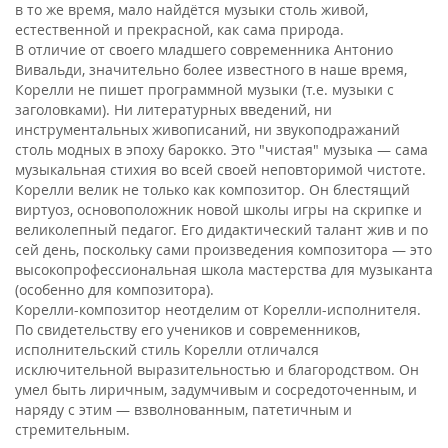
в то же время, мало найдётся музыки столь живой,
естественной и прекрасной, как сама природа.
В отличие от своего младшего современника Антонио
Вивальди, значительно более известного в наше время,
Корелли не пишет программной музыки (т.е. музыки с
заголовками). Ни литературных введений, ни
инструментальных живописаний, ни звукоподражаний
столь модных в эпоху барокко. Это "чистая" музыка — сама
музыкальная стихия во всей своей неповторимой чистоте.
Корелли велик не только как композитор. Он блестящий
виртуоз, основоположник новой школы игры на скрипке и
великолепный педагог. Его дидактический талант жив и по
сей день, поскольку сами произведения композитора — это
высокопрофессиональная школа мастерства для музыканта
(особенно для композитора).
Корелли-композитор неотделим от Корелли-исполнителя.
По свидетельству его учеников и современников,
исполнительский стиль Корелли отличался
исключительной выразительностью и благородством. Он
умел быть лиричным, задумчивым и сосредоточенным, и
наряду с этим — взволнованным, патетичным и
стремительным.