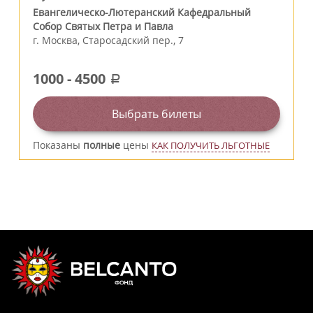
Евангелическо-Лютеранский Кафедральный
Собор Святых Петра и Павла
г.
Москва
,
Старосадский пер., 7
1000
-
4500
a
Выбрать билеты
Показаны
полные
цены
КАК ПОЛУЧИТЬ ЛЬГОТНЫЕ