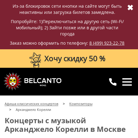
✖
Из-за блокировок сети кнопки на сайте могут быть
неактивны или загрузка билетов замедлена.
Попробуйте: 1)Переключиться на другую сеть (Wi-Fi/
мобильный); 2) Зайти позже или в другой части
города
Заказ можно оформить по телефону:
8 (499) 923-22-78
Хочу скидку 50 %
8 (499) 923-22-78
8 (800) 770-09-71
Афиша классических концертов
Композиторы
для регионов
с 10:00 до 20:00
Арканджело Корелли
Концерты с музыкой
Арканджело Корелли в Москве