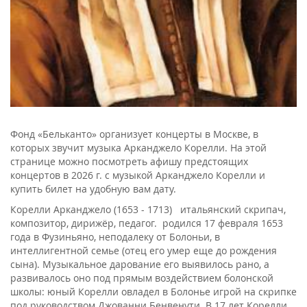
Фонд «Бельканто» организует концерты в Москве, в
которых звучит музыка Арканджело Корелли. На этой
странице можно посмотреть афишу предстоящих
концертов в 2026 г. с музыкой Арканджело Корелли и
купить билет на удобную вам дату.
Корелли Арканджело (1653 - 1713) итальянский скрипач,
композитор, дирижёр, педагог. родился 17 февраля 1653
года в Фузиньяно, неподалеку от Болоньи, в
интеллигентной семье (отец его умер еще до рождения
сына). Музыкальное дарование его выявилось рано, а
развивалось оно под прямым воздействием болонской
школы: юный Корелли овладел в Болонье игрой на скрипке
под руководством Джованни Бенвенути. В 17 лет Корелли