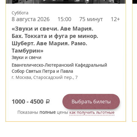
Суббота
8 августа 2026
15:00
75 минут
12+
«Звуки и свечи. Аве Мария.
Бах. Токката и фуга ре минор.
Шуберт. Аве Мария. Рамо.
Тамбурин»
Звуки и свечи
Евангелическо-Лютеранский Кафедральный
Собор Святых Петра и Павла
г.
Москва
,
Старосадский пер., 7
1000
-
4500
Выбрать билеты
a
Показаны
полные
цены
как получить льготные