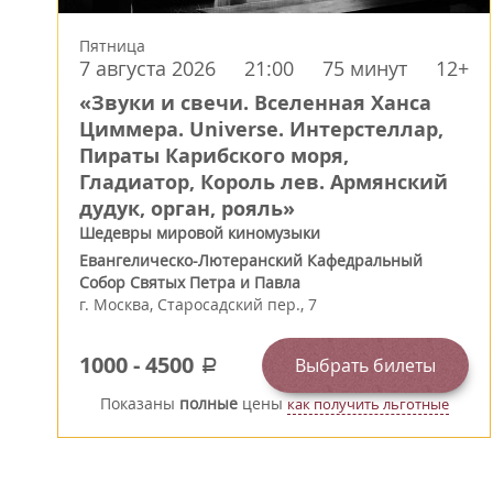
Пятница
7 августа 2026
21:00
75 минут
12+
«Звуки и свечи. Вселенная Ханса
Циммера. Universe. Интерстеллар,
Пираты Карибского моря,
Гладиатор, Король лев. Армянский
дудук, орган, рояль»
Шедевры мировой киномузыки
Евангелическо-Лютеранский Кафедральный
Собор Святых Петра и Павла
г.
Москва
,
Старосадский пер., 7
1000
-
4500
Выбрать билеты
a
Показаны
полные
цены
как получить льготные