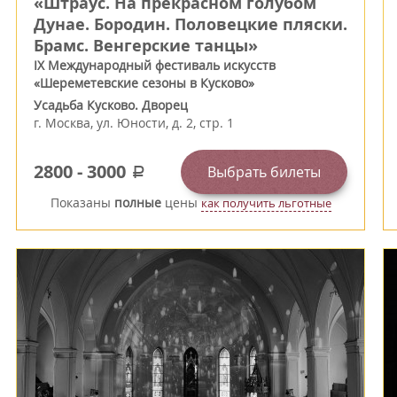
«Штраус. На прекрасном голубом
Дунае. Бородин. Половецкие пляски.
Брамс. Венгерские танцы»
IX Международный фестиваль искусств
«Шереметевские сезоны в Кусково»
Усадьба Кусково. Дворец
г.
Москва
,
ул. Юности, д. 2, стр. 1
2800
-
3000
Выбрать билеты
a
Показаны
полные
цены
как получить льготные