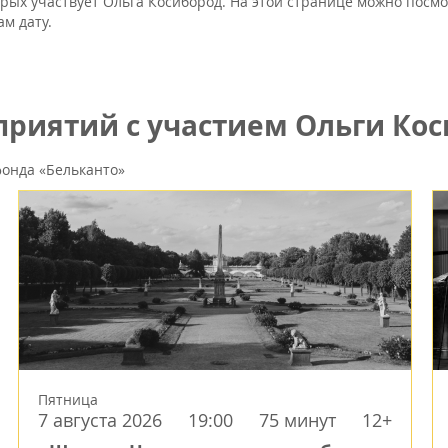
орых участвует Ольга Косибород. На этой странице можно посмо
м дату.
риятий с участием Ольги Кос
онда «Бельканто»
Пятница
7 августа 2026
19:00
75 минут
12+