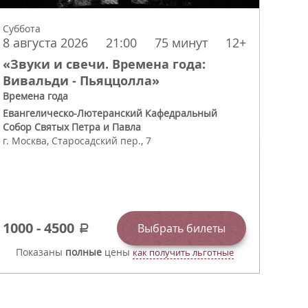
Суббота
8 августа 2026
21:00
75 минут
12+
«Звуки и свечи. Времена года:
Вивальди - Пьяццолла»
Времена года
Евангелическо-Лютеранский Кафедральный
Собор Святых Петра и Павла
г.
Москва
,
Старосадский пер., 7
1000
-
4500
Выбрать билеты
a
Показаны
полные
цены
как получить льготные