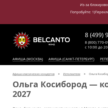
Из-за блокирово
Попробуйте: 1)Переклю
8 (499) 
8 (800) 770-0
с 10:00 до 2
АФИША (МОСКВА)
АФИША (САНКТ-ПЕТЕРБУРГ)
РЕПЕ
Афиша классических концертов
Исполнители
Ольга Косибо
Ольга Косибород — ко
2027