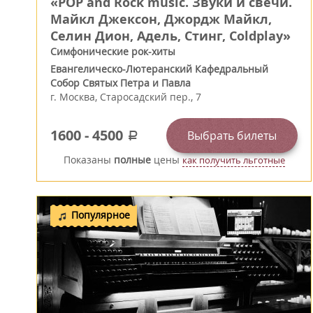
«POP and Rock music. Звуки и свечи.
Майкл Джексон, Джордж Майкл,
Селин Дион, Адель, Стинг, Coldplay»
Симфонические рок-хиты
Евангелическо-Лютеранский Кафедральный
Собор Святых Петра и Павла
г.
Москва
,
Старосадский пер., 7
1600
-
4500
Выбрать билеты
a
Показаны
полные
цены
как получить льготные
Популярное