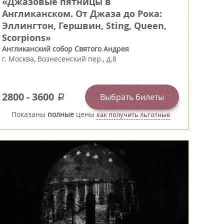
«Джазовые пятницы в
Англиканском. От Джаза до Рока:
Эллингтон, Гершвин, Sting, Queen,
Scorpions»
Англиканский собор Святого Андрея
г.
Москва
,
Вознесенский пер., д.8
2800
-
3600
Выбрать билеты
a
Показаны
полные
цены
как получить льготные