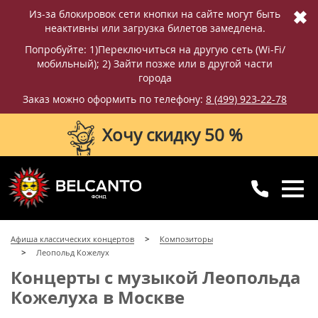
✖
Из-за блокировок сети кнопки на сайте могут быть
неактивны или загрузка билетов замедлена.
Попробуйте: 1)Переключиться на другую сеть (Wi-Fi/
мобильный); 2) Зайти позже или в другой части
города
Заказ можно оформить по телефону:
8 (499) 923-22-78
Хочу скидку 50 %
8 (499) 923-22-78
8 (800) 770-09-71
Афиша классических концертов
Композиторы
для регионов
с 10:00 до 20:00
Леопольд Кожелух
Концерты с музыкой Леопольда
Кожелуха в Москве