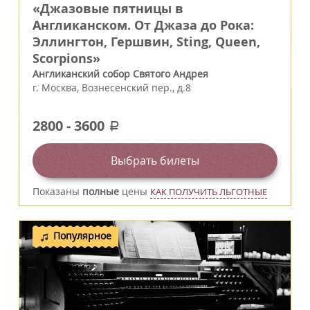
«Джазовые пятницы в
Англиканском. От Джаза до Рока:
Эллингтон, Гершвин, Sting, Queen,
Scorpions»
Англиканский собор Святого Андрея
г.
Москва
,
Вознесенский пер., д.8
2800
-
3600
a
Выбрать билеты
Показаны
полные
цены
КАК ПОЛУЧИТЬ ЛЬГОТНЫЕ
Популярное