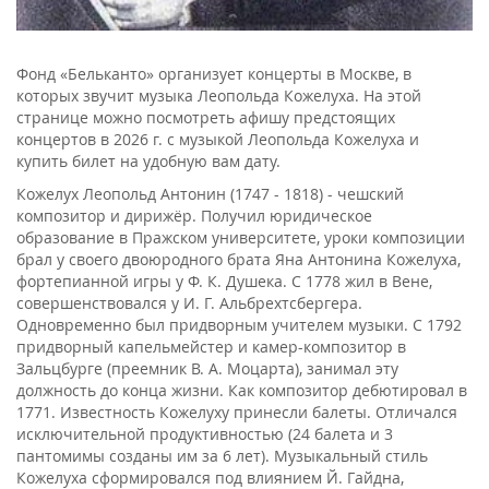
Фонд «Бельканто» организует концерты в Москве, в
которых звучит музыка Леопольда Кожелуха. На этой
странице можно посмотреть афишу предстоящих
концертов в 2026 г. с музыкой Леопольда Кожелуха и
купить билет на удобную вам дату.
Кожелух Леопольд Антонин (1747 - 1818) - чешский
композитор и дирижёр. Получил юридическое
образование в Пражском университете, уроки композиции
брал у своего двоюродного брата Яна Антонина Кожелуха,
фортепианной игры у Ф. К. Душека. С 1778 жил в Вене,
совершенствовался у И. Г. Альбрехтсбергера.
Одновременно был придворным учителем музыки. С 1792
придворный капельмейстер и камер-композитор в
Зальцбурге (преемник В. А. Моцарта), занимал эту
должность до конца жизни. Как композитор дебютировал в
1771. Известность Кожелуху принесли балеты. Отличался
исключительной продуктивностью (24 балета и 3
пантомимы созданы им за 6 лет). Музыкальный стиль
Кожелуха сформировался под влиянием Й. Гайдна,