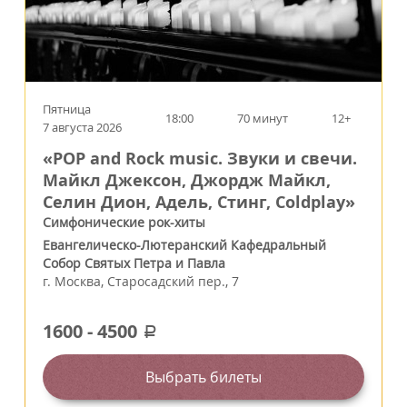
Пятница
18:00
70 минут
12+
7 августа 2026
«POP and Rock music. Звуки и свечи.
Майкл Джексон, Джордж Майкл,
Селин Дион, Адель, Стинг, Coldplay»
Симфонические рок-хиты
Евангелическо-Лютеранский Кафедральный
Собор Святых Петра и Павла
г.
Москва
,
Старосадский пер., 7
1600
-
4500
a
Выбрать билеты