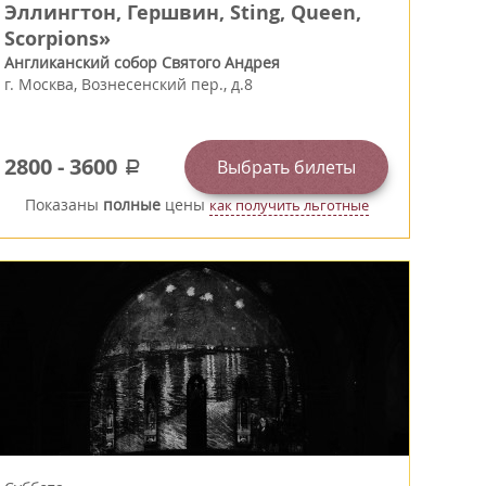
Эллингтон, Гершвин, Sting, Queen,
Scorpions»
Англиканский собор Святого Андрея
г.
Москва
,
Вознесенский пер., д.8
2800
-
3600
Выбрать билеты
a
Показаны
полные
цены
как получить льготные