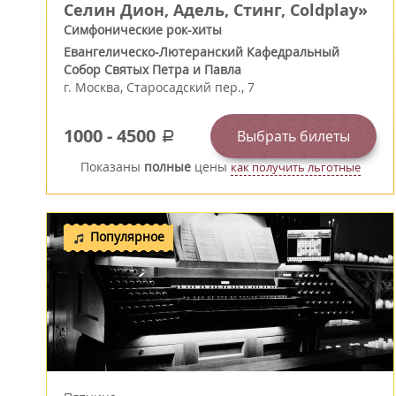
Селин Дион, Адель, Стинг, Coldplay»
Симфонические рок-хиты
Евангелическо-Лютеранский Кафедральный
Собор Святых Петра и Павла
г.
Москва
,
Старосадский пер., 7
1000
-
4500
Выбрать билеты
a
Показаны
полные
цены
как получить льготные
Популярное