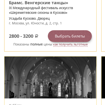
Брамс. Венгерские танцы»
IX Международный фестиваль искусств
«Шереметевские сезоны в Кусково»
Усадьба Кусково. Дворец
г.
Москва
,
ул. Юности, д. 2, стр. 1
2800
-
3200
Выбрать билеты
a
Показаны
полные
цены
как получить льготные