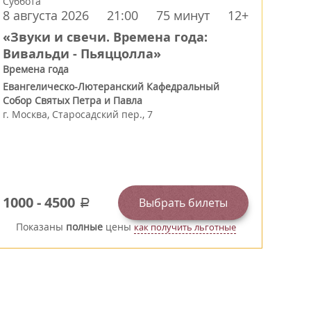
Суббота
8 августа 2026
21:00
75 минут
12+
«Звуки и свечи. Времена года:
Вивальди - Пьяццолла»
Времена года
Евангелическо-Лютеранский Кафедральный
Собор Святых Петра и Павла
г.
Москва
,
Старосадский пер., 7
1000
-
4500
Выбрать билеты
a
Показаны
полные
цены
как получить льготные