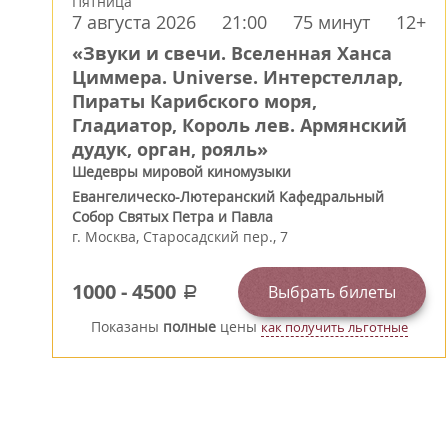
Пятница
7 августа 2026
21:00
75 минут
12+
«Звуки и свечи. Вселенная Ханса
Циммера. Universe. Интерстеллар,
Пираты Карибского моря,
Гладиатор, Король лев. Армянский
дудук, орган, рояль»
Шедевры мировой киномузыки
Евангелическо-Лютеранский Кафедральный
Собор Святых Петра и Павла
г.
Москва
,
Старосадский пер., 7
1000
-
4500
Выбрать билеты
a
Показаны
полные
цены
как получить льготные