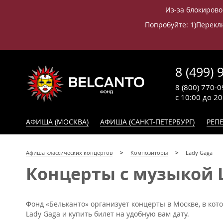
Из-за блокирово
Попробуйте: 1)Переклю
8 (499) 
8 (800) 770-0
с 10:00 до 2
АФИША (МОСКВА)
АФИША (САНКТ-ПЕТЕРБУРГ)
РЕПЕ
Афиша классических концертов
Композиторы
Lady Gaga
Концерты с музыкой 
Фонд «Бельканто» организует концерты в Москве, в кот
Lady Gaga и купить билет на удобную вам дату.