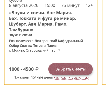
Суббота
8 августа 2026
15:00
75 минут
12+
«Звуки и свечи. Аве Мария.
Бах. Токката и фуга ре минор.
Шуберт. Аве Мария. Рамо.
Тамбурин»
Звуки и свечи
Евангелическо-Лютеранский Кафедральный
Собор Святых Петра и Павла
г.
Москва
,
Старосадский пер., 7
1000
-
4500
Выбрать билеты
a
Показаны
полные
цены
как получить льготные