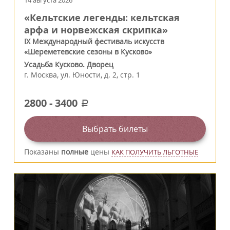
14 августа 2026
«Кельтские легенды: кельтская
арфа и норвежская скрипка»
IX Международный фестиваль искусств
«Шереметевские сезоны в Кусково»
Усадьба Кусково. Дворец
г.
Москва
,
ул. Юности, д. 2, стр. 1
2800
-
3400
a
Выбрать билеты
Показаны
полные
цены
КАК ПОЛУЧИТЬ ЛЬГОТНЫЕ