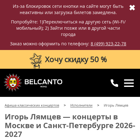
✖
Из-за блокировок сети кнопки на сайте могут быть
неактивны или загрузка билетов замедлена.
Попробуйте: 1)Переключиться на другую сеть (Wi-Fi/
мобильный); 2) Зайти позже или в другой части
города
Заказ можно оформить по телефону:
8 (499) 923-22-78
Хочу скидку 50 %
8 (499) 923-22-78
8 (800) 770-09-71
Афиша классических концертов
Исполнители
Игорь Лямцев
для регионов
с 10:00 до 20:00
Игорь Лямцев — концерты в
Москве и Санкт-Петербурге 2026-
2027