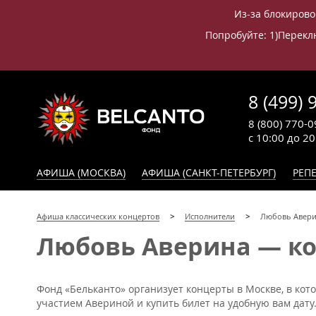
Из-за блокирово
Попробуйте: 1)Переклю
8 (499) 
8 (800) 770-0
с 10:00 до 2
АФИША (МОСКВА)
АФИША (САНКТ-ПЕТЕРБУРГ)
РЕПЕ
Афиша классических концертов
Исполнители
Любовь Авер
Любовь Аверина — кон
Фонд «Бельканто» организует концерты в Москве, в кот
участием Авериной и купить билет на удобную вам дату