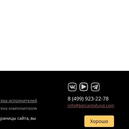
8 (499) 923-22-78
тека исполнителей
info@belcantofund.com
тека композиторов
роектов
траницы сайта, вы
Хорошо