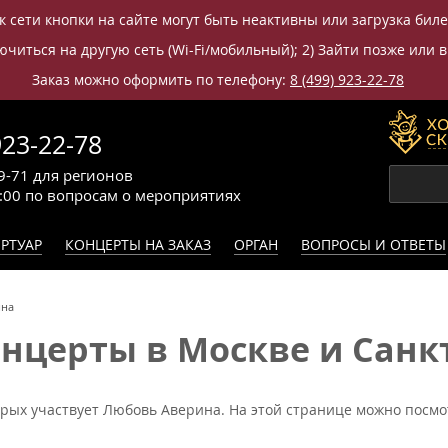
к сети кнопки на сайте могут быть неактивны или загрузка бил
читься на другую сеть (Wi-Fi/мобильный); 2) Зайти позже или в
Заказ можно оформить по телефону:
8 (499) 923-22-78
923-22-78
9-71
для регионов
0:00
по вопросам
о мероприятиях
РТУАР
КОНЦЕРТЫ НА ЗАКАЗ
ОРГАН
ВОПРОСЫ И ОТВЕТЫ
ина
церты в Москве и Санкт
орых участвует Любовь Аверина. На этой странице можно посмо
.