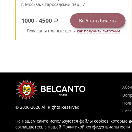
г.
Москва
,
Старосадский пер., 7
1000
-
4500
Выбрать билеты
a
Показаны
полные
цены
как получить льготные
Або
Вопр
Поли
© 2006-2026 All Rights Reserved
Согл
Доработка, поддержка, продвижение
и реклама сайта —
Лидер поиска.
На нашем сайте используются файлы cookies, которые д
соглашаетесь c нашей
Политикой конфиденциальности