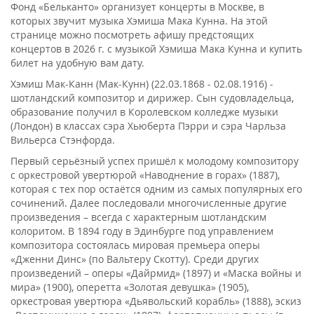
Фонд «Бельканто» организует концерты в Москве, в
которых звучит музыка Хэмиша Мака Кунна. На этой
странице можно посмотреть афишу предстоящих
концертов в 2026 г. с музыкой Хэмиша Мака Кунна и купить
билет на удобную вам дату.
Хэмиш Мак-Канн (Мак-Кунн) (22.03.1868 - 02.08.1916) -
шотландский композитор и дирижер. Сын судовладельца,
образование получил в Королевском колледже музыки
(Лондон) в классах сэра Хьюберта Пэрри и сэра Чарльза
Вильерса Стэнфорда.
Первый серьёзный успех пришёл к молодому композитору
с оркестровой увертюрой «Наводнение в горах» (1887),
которая с тех пор остаётся одним из самых популярных его
сочинений. Далее последовали многочисленные другие
произведения – всегда с характерным шотландским
колоритом. В 1894 году в Эдинбурге под управлением
композитора состоялась мировая премьера оперы
«Дженни Динс» (по Вальтеру Скотту). Среди других
произведений – оперы «Дайрмид» (1897) и «Маска войны и
мира» (1900), оперетта «Золотая девушка» (1905),
оркестровая увертюра «Дьявольский корабль» (1888), эскиз