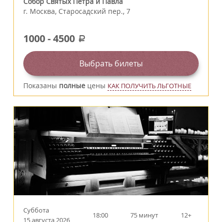
Собор Святых Петра и Павла
г.
Москва
,
Старосадский пер., 7
1000
-
4500
a
Выбрать билеты
Показаны
полные
цены
КАК ПОЛУЧИТЬ ЛЬГОТНЫЕ
Суббота
18:00
75 минут
12+
15 августа 2026