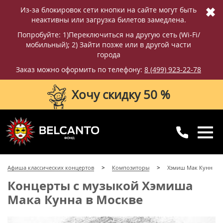
✖
Из-за блокировок сети кнопки на сайте могут быть
неактивны или загрузка билетов замедлена.
Попробуйте: 1)Переключиться на другую сеть (Wi-Fi/
мобильный); 2) Зайти позже или в другой части
города
Заказ можно оформить по телефону:
8 (499) 923-22-78
Хочу скидку 50 %
8 (499) 923-22-78
8 (800) 770-09-71
Афиша классических концертов
Композиторы
Хэмиш Мак Кунн
для регионов
с 10:00 до 20:00
Концерты с музыкой Хэмиша
Мака Кунна в Москве