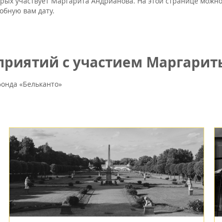
орых участвует Маргарита Андрианова. На этой странице можно
обную вам дату.
риятий с участием Маргарит
онда «Бельканто»