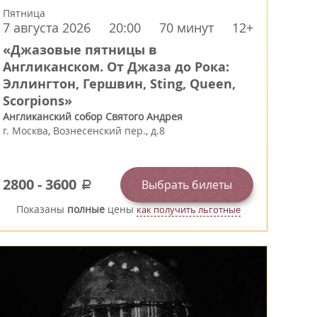
Пятница
7 августа 2026
20:00
70 минут
12+
«Джазовые пятницы в
Англиканском. От Джаза до Рока:
Эллингтон, Гершвин, Sting, Queen,
Scorpions»
Англиканский собор Святого Андрея
г.
Москва
,
Вознесенский пер., д.8
2800
-
3600
Выбрать билеты
a
Показаны
полные
цены
как получить льготные