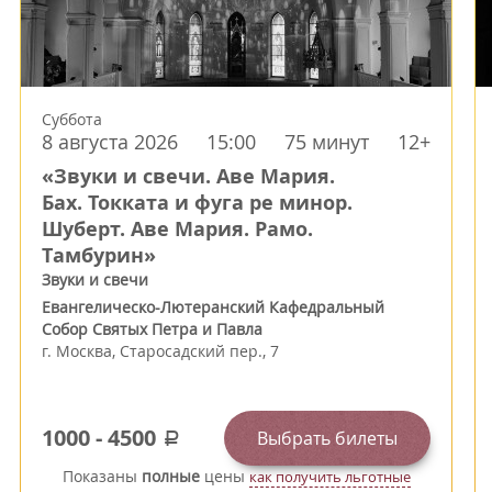
Суббота
8 августа 2026
15:00
75 минут
12+
«Звуки и свечи. Аве Мария.
Бах. Токката и фуга ре минор.
Шуберт. Аве Мария. Рамо.
Тамбурин»
Звуки и свечи
Евангелическо-Лютеранский Кафедральный
Собор Святых Петра и Павла
г.
Москва
,
Старосадский пер., 7
1000
-
4500
Выбрать билеты
a
Показаны
полные
цены
как получить льготные