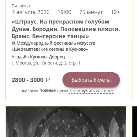
Пятница
7 августа 2026
19:00
75 минут
12+
«Штраус. На прекрасном голубом
Дунае. Бородин. Половецкие пляски.
Брамс. Венгерские танцы»
IX Международный фестиваль искусств
«Шереметевские сезоны в Кусково»
Усадьба Кусково. Дворец
г.
Москва
,
ул. Юности, д. 2, стр. 1
2800
-
3000
Выбрать билеты
a
Показаны
полные
цены
как получить льготные