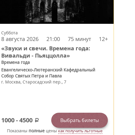
Суббота
8 августа 2026
21:00
75 минут
12+
«Звуки и свечи. Времена года:
Вивальди - Пьяццолла»
Времена года
Евангелическо-Лютеранский Кафедральный
Собор Святых Петра и Павла
г.
Москва
,
Старосадский пер., 7
1000
-
4500
Выбрать билеты
a
Показаны
полные
цены
как получить льготные