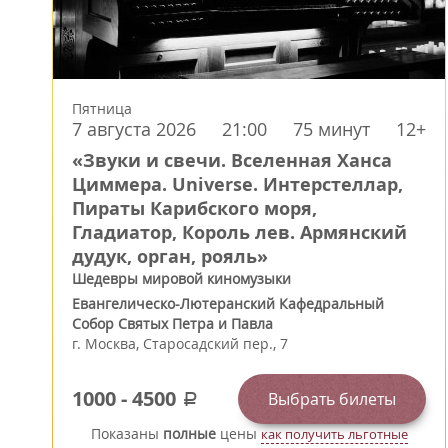
Пятница
7 августа 2026
21:00
75 минут
12+
«Звуки и свечи. Вселенная Ханса
Циммера. Universe. Интерстеллар,
Пираты Карибского моря,
Гладиатор, Король лев. Армянский
дудук, орган, рояль»
Шедевры мировой киномузыки
Евангелическо-Лютеранский Кафедральный
Собор Святых Петра и Павла
г.
Москва
,
Старосадский пер., 7
1000
-
4500
Выбрать билеты
a
Показаны
полные
цены
как получить льготные