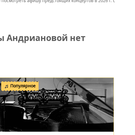
 посмотреть афишу предстоящих концертов в 2026 г. с
ы Андриановой нет
Популярное