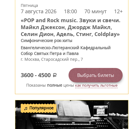
Пятница
7 августа 2026
18:00
70 минут
12+
«POP and Rock music. Звуки и свечи.
Майкл Джексон, Джордж Майкл,
Селин Дион, Адель, Стинг, Coldplay»
Симфонические рок-хиты
Евангелическо-Лютеранский Кафедральный
Собор Святых Петра и Павла
г.
Москва
,
Старосадский пер., 7
3600
-
4500
Выбрать билеты
a
Показаны
полные
цены
как получить льготные
Популярное