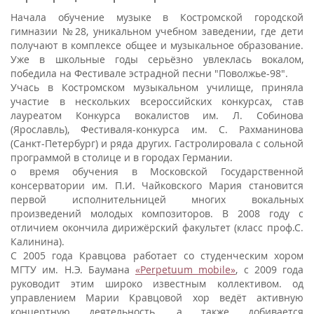
Начала обучение музыке в Костромской городской
гимназии №28, уникальном учебном заведении, где дети
получают в комплексе общее и музыкальное образование.
Уже в школьные годы серьёзно увлеклась вокалом,
победила на Фестивале эстрадной песни "Поволжье-98".
Учась в Костромском музыкальном училище, приняла
участие в нескольких всероссийских конкурсах, став
лауреатом Конкурса вокалистов им. Л. Собинова
(Ярославль), Фестиваля-конкурса им. С. Рахманинова
(Санкт-Петербург) и ряда других. Гастролировала с сольной
программой в столице и в городах Германии.
о время обучения в Московской Государственной
консерватории им. П.И. Чайковского Мария становится
первой исполнительницей многих вокальных
произведений молодых композиторов. В 2008 году с
отличием окончила дирижёрский факультет (класс проф.С.
Калинина).
С 2005 года Кравцова работает со студенческим хором
МГТУ им. Н.Э. Баумана
«Perpetuum mobile»
, с 2009 года
руководит этим широко известным коллективом. од
управлением Марии Кравцовой хор ведёт активную
концертную деятельность, а также добивается