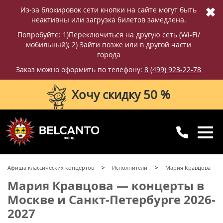
✖
Из-за блокировок сети кнопки на сайте могут быть
неактивны или загрузка билетов замедлена.
Попробуйте: 1)Переключиться на другую сеть (Wi-Fi/
мобильный); 2) Зайти позже или в другой части
города
Заказ можно оформить по телефону:
8 (499) 923-22-78
Хочу скидку 50 %
8 (499) 923-22-78
8 (800) 770-09-71
Афиша классических концертов
Исполнители
Мария Кравцова
для регионов
с 10:00 до 20:00
Мария Кравцова — концерты в
Москве и Санкт-Петербурге 2026-
2027