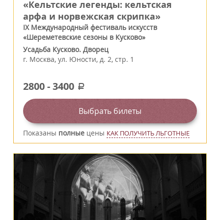
«Кельтские легенды: кельтская
арфа и норвежская скрипка»
IX Международный фестиваль искусств
«Шереметевские сезоны в Кусково»
Усадьба Кусково. Дворец
г.
Москва
,
ул. Юности, д. 2, стр. 1
2800
-
3400
a
Выбрать билеты
Показаны
полные
цены
КАК ПОЛУЧИТЬ ЛЬГОТНЫЕ