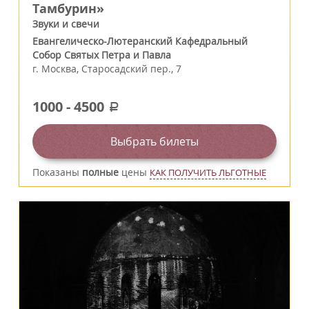
Тамбурин»
Звуки и свечи
Евангелическо-Лютеранский Кафедральный
Собор Святых Петра и Павла
г.
Москва
,
Старосадский пер., 7
1000
-
4500
a
Выбрать билеты
Показаны
полные
цены
КАК ПОЛУЧИТЬ ЛЬГОТНЫЕ