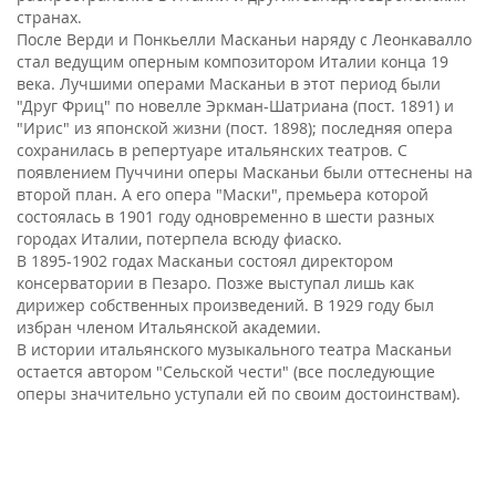
странах.
После Верди и Понкьелли Масканьи наряду с Леонкавалло
стал ведущим оперным композитором Италии конца 19
века. Лучшими операми Масканьи в этот период были
"Друг Фриц" по новелле Эркман-Шатриана (пост. 1891) и
"Ирис" из японской жизни (пост. 1898); последняя опера
сохранилась в репертуаре итальянских театров. С
появлением Пуччини оперы Масканьи были оттеснены на
второй план. А его опера "Маски", премьера которой
состоялась в 1901 году одновременно в шести разных
городах Италии, потерпела всюду фиаско.
В 1895-1902 годах Масканьи состоял директором
консерватории в Пезаро. Позже выступал лишь как
дирижер собственных произведений. В 1929 году был
избран членом Итальянской академии.
В истории итальянского музыкального театра Масканьи
остается автором "Сельской чести" (все последующие
оперы значительно уступали ей по своим достоинствам).