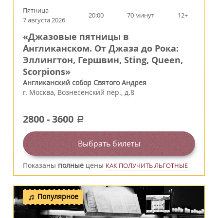
Пятница
20:00
70 минут
12+
7 августа 2026
«Джазовые пятницы в
Англиканском. От Джаза до Рока:
Эллингтон, Гершвин, Sting, Queen,
Scorpions»
Англиканский собор Святого Андрея
г.
Москва
,
Вознесенский пер., д.8
2800
-
3600
a
Выбрать билеты
Показаны
полные
цены
КАК ПОЛУЧИТЬ ЛЬГОТНЫЕ
Популярное