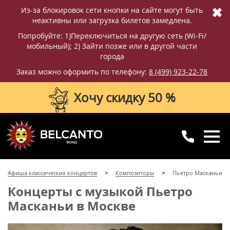
✖
Из-за блокировок сети кнопки на сайте могут быть
неактивны или загрузка билетов замедлена.
Попробуйте: 1)Переключиться на другую сеть (Wi-Fi/
мобильный); 2) Зайти позже или в другой части
города
Заказ можно оформить по телефону:
8 (499) 923-22-78
Хочу скидку 50 %
8 (499) 923-22-78
8 (800) 770-09-71
Афиша классических концертов
Композиторы
Пьетро Масканьи
для регионов
с 10:00 до 20:00
Концерты с музыкой Пьетро
Масканьи в Москве