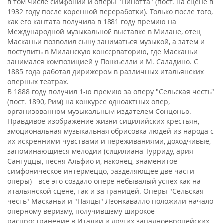
в том числе симфонии и оперы "Пинотта" (пост. на сцене в
1932 году после коренной переработки). Только после того,
как его кантата получила в 1881 году премию на
Международной музыкальной выставке в Милане, отец
Масканьи позволил сыну заниматься музыкой, а затем и
поступить в Миланскую консерваторию, где Масканьи
занимался композицией у Понкьелли и М. Саладино. С
1885 года работал дирижером в различных итальянских
оперных театрах.
В 1888 году получил 1-ю премию за оперу "Сельская честь"
(пост. 1890, Рим) на конкурсе одноактных опер,
организованном музыкальным издателем Сонцоньо.
Правдивое изображение жизни сицилийских крестьян,
эмоциональная музыкальная обрисовка людей из народа с
их искренними чувствами и переживаниями, доходчивые,
запоминающиеся мелодии (сицилиана Турриду, ария
Сантуццы, песня Альфио и, наконец, знаменитое
симфоническое интермеццо, разделяющее две части
оперы) - все это создало опере небывалый успех как на
итальянской сцене, так и за границей. Оперы "Сельская
честь" Масканьи и "Паяцы" Леонкавалло положили начало
оперному веризму, получившему широкое
распространение в Италии и других западноевропейских