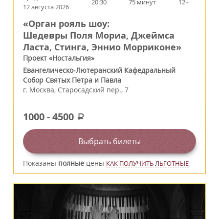
20:30
75 минут
12+
12 августа 2026
«Орган рояль шоу:
Шедевры Поля Мориа, Джеймса
Ласта, Стинга, Эннио Морриконе»
Проект «Ностальгия»
Евангелическо-Лютеранский Кафедральный
Собор Святых Петра и Павла
г.
Москва
,
Старосадский пер., 7
1000
-
4500
a
Выбрать билеты
Показаны
полные
цены
КАК ПОЛУЧИТЬ ЛЬГОТНЫЕ