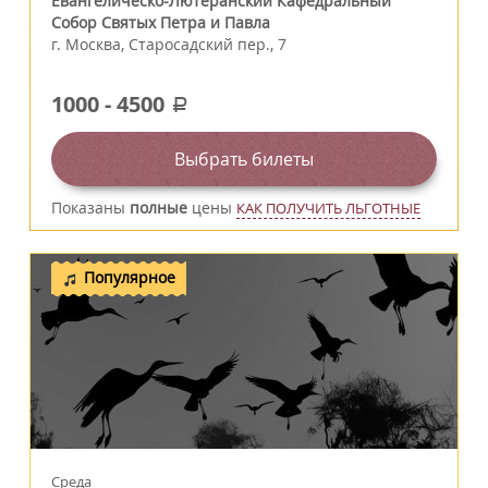
Евангелическо-Лютеранский Кафедральный
Собор Святых Петра и Павла
г.
Москва
,
Старосадский пер., 7
1000
-
4500
a
Выбрать билеты
Показаны
полные
цены
КАК ПОЛУЧИТЬ ЛЬГОТНЫЕ
Популярное
Среда