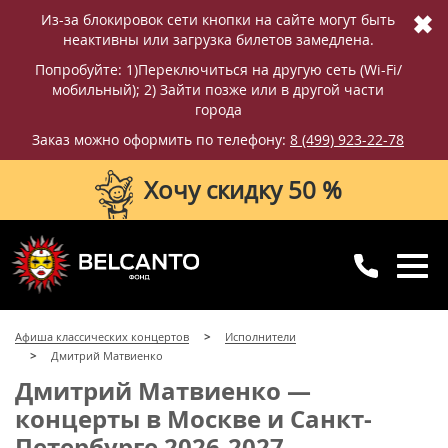
✖
Из-за блокировок сети кнопки на сайте могут быть
неактивны или загрузка билетов замедлена.
Попробуйте: 1)Переключиться на другую сеть (Wi-Fi/
мобильный); 2) Зайти позже или в другой части
города
Заказ можно оформить по телефону:
8 (499) 923-22-78
Хочу скидку 50 %
8 (499) 923-22-78
8 (800) 770-09-71
Афиша классических концертов
Исполнители
для регионов
с 10:00 до 20:00
Дмитрий Матвиенко
Дмитрий Матвиенко —
концерты в Москве и Санкт-
Петербурге 2026-2027