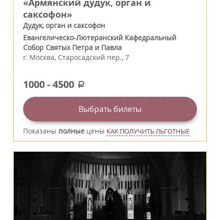
«Армянский дудук, орган и
саксофон»
Дудук, орган и саксофон
Евангелическо-Лютеранский Кафедральный
Собор Святых Петра и Павла
г.
Москва
,
Старосадский пер., 7
1000
-
4500
a
Выбрать билеты
Показаны
полные
цены
КАК ПОЛУЧИТЬ ЛЬГОТНЫЕ