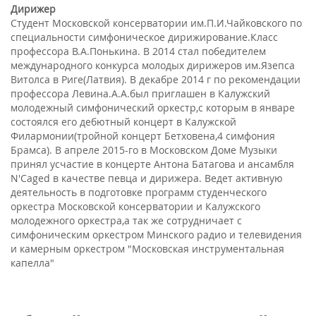
Дирижер
Студент Московской консерватории им.П.И.Чайковского по
специальности симфоническое дирижирование.Класс
профессора В.А.Понькина. В 2014 стал победителем
международного конкурса молодых дирижеров им.Язепса
Витолса в Риге(Латвия). В декабре 2014 г по рекомендации
профессора Левина.А.А.был приглашен в Калужский
молодежный симфонический оркестр,с которым в январе
состоялся его дебютный концерт в Калужской
Филармонии(тройной концерт Бетховена,4 симфония
Брамса). В апреле 2015-го в Московском Доме Музыки
принял усчастие в концерте Антона Батагова и ансамбля
N'Caged в качестве певца и дирижера. Ведет активную
деятельность в подготовке программ студенческого
оркестра Московской консерватории и Калужского
молодежного оркестра,а так же сотрудничает с
симфоническим оркестром Минского радио и телевидения
и камерным оркестром "Московская инструментальная
капелла"