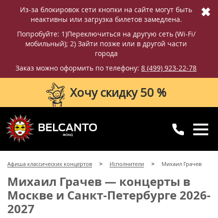
✖
Из-за блокировок сети кнопки на сайте могут быть
неактивны или загрузка билетов замедлена.
Попробуйте: 1)Переключиться на другую сеть (Wi-Fi/
мобильный); 2) Зайти позже или в другой части
города
Заказ можно оформить по телефону:
8 (499) 923-22-78
Хочу скидку 50 %
8 (499) 923-22-78
8 (800) 770-09-71
Афиша классических концертов
Исполнители
Михаил Грачев
для регионов
с 10:00 до 20:00
Михаил Грачев — концерты в
Москве и Санкт-Петербурге 2026-
2027