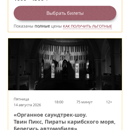
Выбрать билеты
Показаны
полные
цены
КАК ПОЛУЧИТЬ ЛЬГОТНЫЕ
Пятница
18:00
75 минут
12+
14 августа 2026
«Органное саундтрек-шоу.
Твин Пикс, Пираты карибского моря,
Берегись автомобиля»