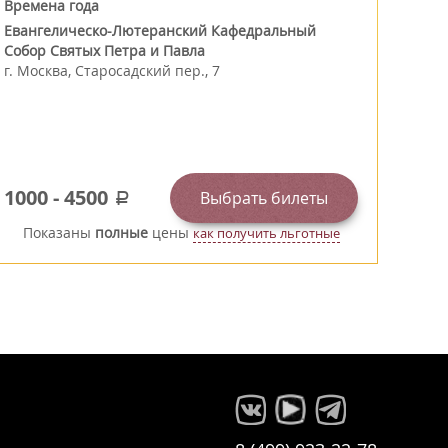
Времена года
Евангелическо-Лютеранский Кафедральный
Собор Святых Петра и Павла
г.
Москва
,
Старосадский пер., 7
1000
-
4500
Выбрать билеты
a
Показаны
полные
цены
как получить льготные