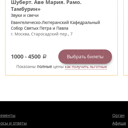
Шуберт. Аве Мария. Рамо.
Тамбурин»
Звуки и свечи
Евангелическо-Лютеранский Кафедральный
Собор Святых Петра и Павла
г.
Москва
,
Старосадский пер., 7
1000
-
4500
Выбрать билеты
a
Показаны
полные
цены
как получить льготные
нементы
Орган
осы и ответы
Афиша