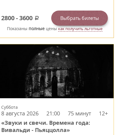
2800
-
3600
Выбрать билеты
a
Показаны
полные
цены
как получить льготные
Суббота
8 августа 2026
21:00
75 минут
12+
«Звуки и свечи. Времена года:
Вивальди - Пьяццолла»