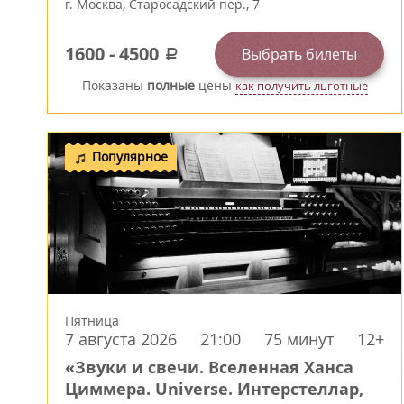
г.
Москва
,
Старосадский пер., 7
1600
-
4500
Выбрать билеты
a
Показаны
полные
цены
как получить льготные
Популярное
Пятница
7 августа 2026
21:00
75 минут
12+
«Звуки и свечи. Вселенная Ханса
Циммера. Universe. Интерстеллар,