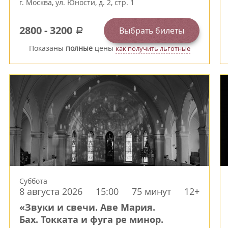
г.
Москва
,
ул. Юности, д. 2, стр. 1
2800
-
3200
Выбрать билеты
a
Показаны
полные
цены
как получить льготные
Суббота
8 августа 2026
15:00
75 минут
12+
«Звуки и свечи. Аве Мария.
Бах. Токката и фуга ре минор.