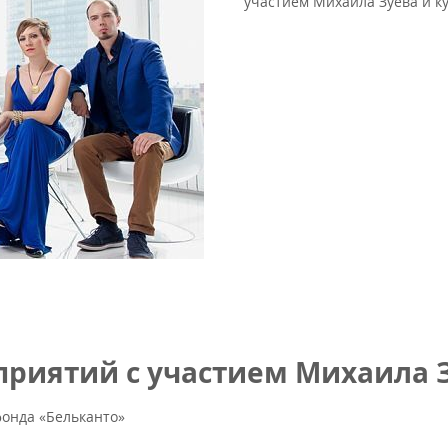
участием Михаила Зуева и ку
риятий с участием Михаила З
онда «Бельканто»