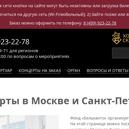
к сети кнопки на сайте могут быть неактивны или загрузка бил
читься на другую сеть (Wi-Fi/мобильный); 2) Зайти позже или в
Заказ можно оформить по телефону:
8 (499) 923-22-78
923-22-78
9-71
для регионов
0:00
по вопросам
о мероприятиях
РТУАР
КОНЦЕРТЫ НА ЗАКАЗ
ОРГАН
ВОПРОСЫ И ОТВЕТЫ
ты в Москве и Санкт-Пет
Фонд «Бельканто» организует
На этой странице можно пос