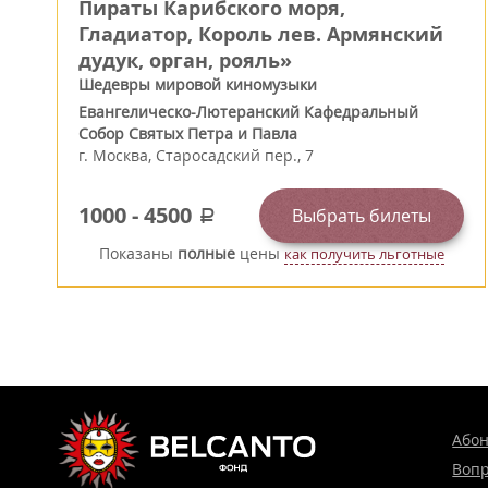
Пираты Карибского моря,
Гладиатор, Король лев. Армянский
дудук, орган, рояль»
Шедевры мировой киномузыки
Евангелическо-Лютеранский Кафедральный
Собор Святых Петра и Павла
г.
Москва
,
Старосадский пер., 7
1000
-
4500
Выбрать билеты
a
Показаны
полные
цены
как получить льготные
Або
Вопр