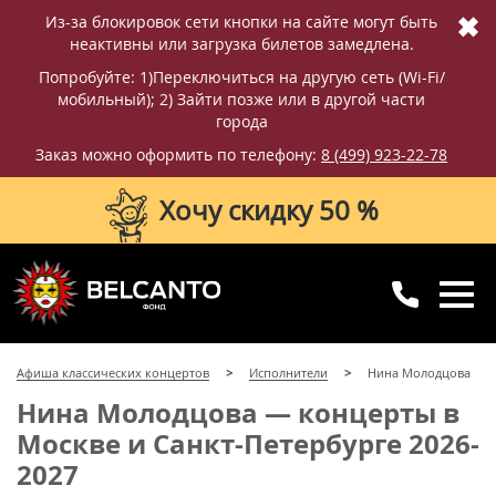
✖
Из-за блокировок сети кнопки на сайте могут быть
неактивны или загрузка билетов замедлена.
Попробуйте: 1)Переключиться на другую сеть (Wi-Fi/
мобильный); 2) Зайти позже или в другой части
города
Заказ можно оформить по телефону:
8 (499) 923-22-78
Хочу скидку 50 %
8 (499) 923-22-78
8 (800) 770-09-71
Афиша классических концертов
Исполнители
Нина Молодцова
для регионов
с 10:00 до 20:00
Нина Молодцова — концерты в
Москве и Санкт-Петербурге 2026-
2027