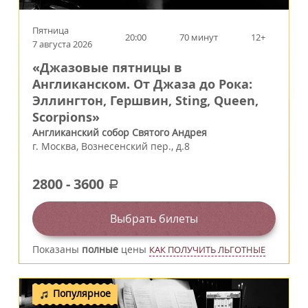
Пятница
20:00
70 минут
12+
7 августа 2026
«Джазовые пятницы в
Англиканском. От Джаза до Рока:
Эллингтон, Гершвин, Sting, Queen,
Scorpions»
Англиканский собор Святого Андрея
г.
Москва
,
Вознесенский пер., д.8
2800
-
3600
a
Выбрать билеты
Показаны
полные
цены
КАК ПОЛУЧИТЬ ЛЬГОТНЫЕ
Популярное