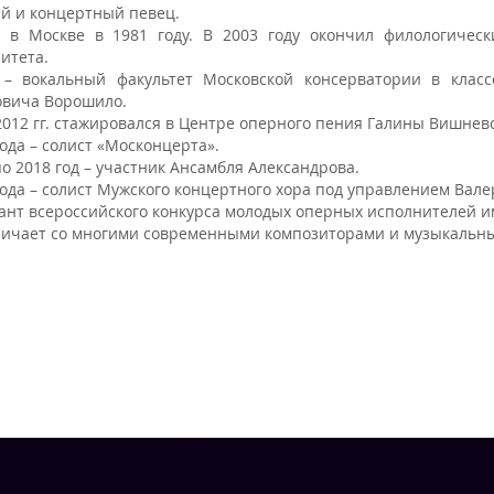
й и концертный певец.
 в Москве в 1981 году. В 2003 году окончил филологически
итета.
 – вокальный факультет Московской консерватории в класс
овича Ворошило.
2012 гг. стажировался в Центре оперного пения Галины Вишнев
года – солист «Москонцерта».
по 2018 год – участник Ансамбля Александрова.
года – солист Мужского концертного хора под управлением Вал
нт всероссийского конкурса молодых оперных исполнителей и
ичает со многими современными композиторами и музыкальны