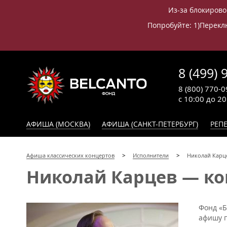
Из-за блокирово
Попробуйте: 1)Переклю
8 (499) 
8 (800) 770-0
с 10:00 до 2
АФИША (МОСКВА)
АФИША (САНКТ-ПЕТЕРБУРГ)
РЕПЕ
Афиша классических концертов
Исполнители
Николай Карц
Николай Карцев — кон
Фонд «Б
афишу п