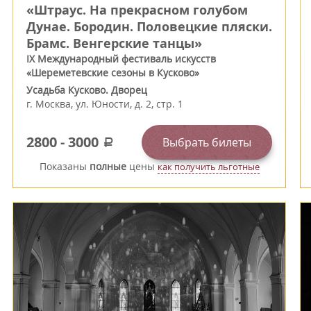
«Штраус. На прекрасном голубом
Дунае. Бородин. Половецкие пляски.
Брамс. Венгерские танцы»
IX Международный фестиваль искусств
«Шереметевские сезоны в Кусково»
Усадьба Кусково. Дворец
г.
Москва
,
ул. Юности, д. 2, стр. 1
2800
-
3000
Выбрать билеты
a
Показаны
полные
цены
как получить льготные