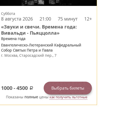
Суббота
8 августа 2026
21:00
75 минут
12+
«Звуки и свечи. Времена года:
Вивальди - Пьяццолла»
Времена года
Евангелическо-Лютеранский Кафедральный
Собор Святых Петра и Павла
г.
Москва
,
Старосадский пер., 7
1000
-
4500
Выбрать билеты
a
Показаны
полные
цены
как получить льготные