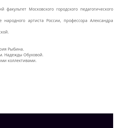
й факультет Московского городского педагогического
е народного артиста России, профессора Александра
ской.
ерия Рыбина.
м. Надежды Обуховой.
ми коллективами.