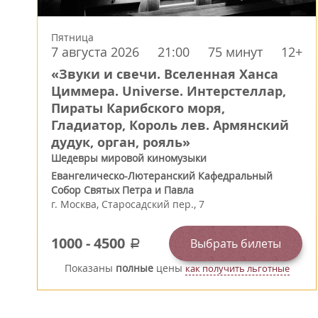
Пятница
7 августа 2026
21:00
75 минут
12+
«Звуки и свечи. Вселенная Ханса
Циммера. Universe. Интерстеллар,
Пираты Карибского моря,
Гладиатор, Король лев. Армянский
дудук, орган, рояль»
Шедевры мировой киномузыки
Евангелическо-Лютеранский Кафедральный
Собор Святых Петра и Павла
г.
Москва
,
Старосадский пер., 7
1000
-
4500
Выбрать билеты
a
Показаны
полные
цены
как получить льготные