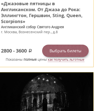
«Джазовые пятницы в
Англиканском. От Джаза до Рока:
Эллингтон, Гершвин, Sting, Queen,
Scorpions»
Англиканский собор Святого Андрея
г.
Москва
,
Вознесенский пер., д.8
2800
-
3600
Выбрать билеты
a
Показаны
полные
цены
как получить льготные