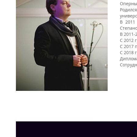
Оперны
Родился
универс
В 2011
Степан
В 2011-
С 2012 
С 2017 
С 2018 
Диплома
Сотрудн