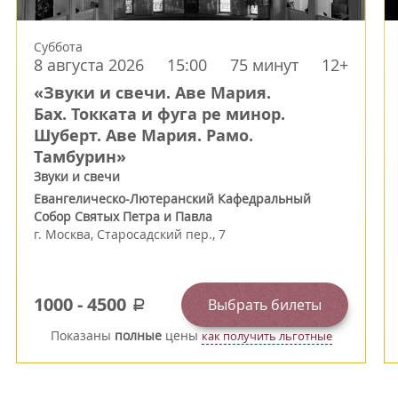
Суббота
8 августа 2026
15:00
75 минут
12+
«Звуки и свечи. Аве Мария.
Бах. Токката и фуга ре минор.
Шуберт. Аве Мария. Рамо.
Тамбурин»
Звуки и свечи
Евангелическо-Лютеранский Кафедральный
Собор Святых Петра и Павла
г.
Москва
,
Старосадский пер., 7
1000
-
4500
Выбрать билеты
a
Показаны
полные
цены
как получить льготные