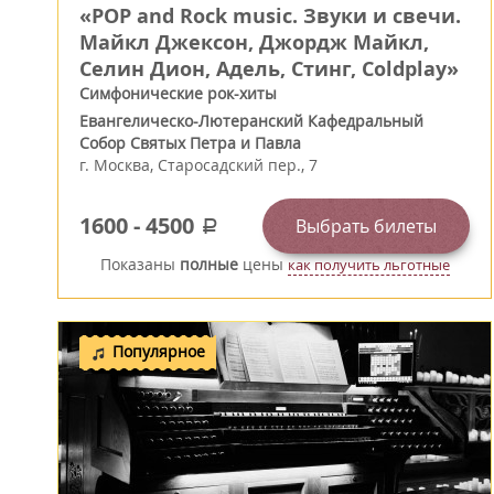
«POP and Rock music. Звуки и свечи.
Майкл Джексон, Джордж Майкл,
Селин Дион, Адель, Стинг, Coldplay»
Симфонические рок-хиты
Евангелическо-Лютеранский Кафедральный
Собор Святых Петра и Павла
г.
Москва
,
Старосадский пер., 7
1600
-
4500
Выбрать билеты
a
Показаны
полные
цены
как получить льготные
Популярное