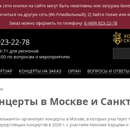
к сети кнопки на сайте могут быть неактивны или загрузка бил
читься на другую сеть (Wi-Fi/мобильный); 2) Зайти позже или в
Заказ можно оформить по телефону:
8 (499) 923-22-78
923-22-78
9-71
для регионов
0:00
по вопросам
о мероприятиях
РТУАР
КОНЦЕРТЫ НА ЗАКАЗ
ОРГАН
ВОПРОСЫ И ОТВЕТЫ
ев
церты в Москве и Санкт-
ельканто» организует концерты в Москве, в которых участвует
редстоящих концертов в 2026 г. с участием Николая Карцева и 