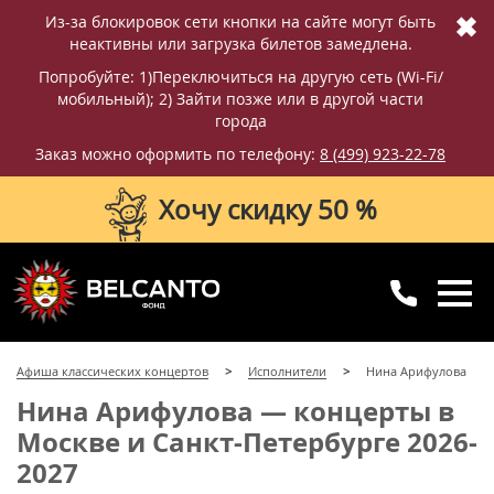
✖
Из-за блокировок сети кнопки на сайте могут быть
неактивны или загрузка билетов замедлена.
Попробуйте: 1)Переключиться на другую сеть (Wi-Fi/
мобильный); 2) Зайти позже или в другой части
города
Заказ можно оформить по телефону:
8 (499) 923-22-78
Хочу скидку 50 %
8 (499) 923-22-78
8 (800) 770-09-71
Афиша классических концертов
Исполнители
Нина Арифулова
для регионов
с 10:00 до 20:00
Нина Арифулова — концерты в
Москве и Санкт-Петербурге 2026-
2027