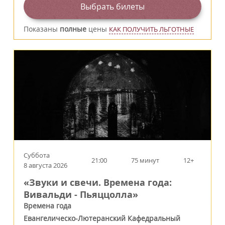
Выбрать билеты
Показаны
полные
цены
КАК ПОЛУЧИТЬ ЛЬГОТНЫЕ
Суббота
21:00
75 минут
12+
8 августа 2026
«Звуки и свечи. Времена года:
Вивальди - Пьяццолла»
Времена года
Евангелическо-Лютеранский Кафедральный