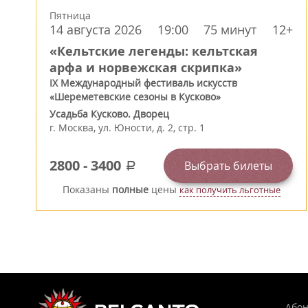
Пятница
14 августа 2026
19:00
75 минут
12+
«Кельтские легенды: кельтская
арфа и норвежская скрипка»
IX Международный фестиваль искусств
«Шереметевские сезоны в Кусково»
Усадьба Кусково. Дворец
г.
Москва
,
ул. Юности, д. 2, стр. 1
2800
-
3400
Выбрать билеты
a
Показаны
полные
цены
как получить льготные
Або