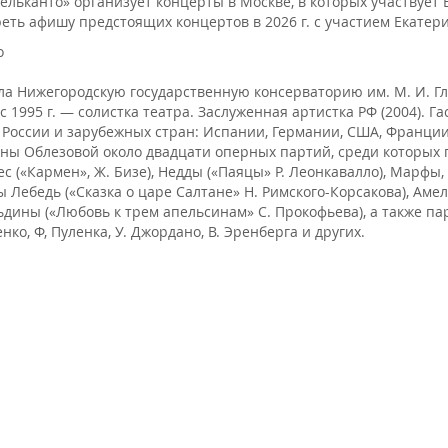
ельканто» организует концерты в Москве, в которых участвует
еть афишу предстоящих концертов в 2026 г. с участием Екатери
о
а Нижегородскую государственную консерваторию им. М. И. Глин
 с 1995 г. — солистка театра. Заслуженная артистка РФ (2004).
 России и зарубежных стран: Испании, Германии, США, Франции
ны Облезовой около двадцати оперных партий, среди которых 
с («Кармен», Ж. Бизе), Недды («Паяцы» Р. Леонкавалло), Марфы,
 Лебедь («Сказка о царе Салтане» Н. Римского-Корсакова), Амел
дины («Любовь к трем апельсинам» С. Прокофьева), а также парт
нко, Ф, Пуленка, У. Джордано, В. Эренберга и других.