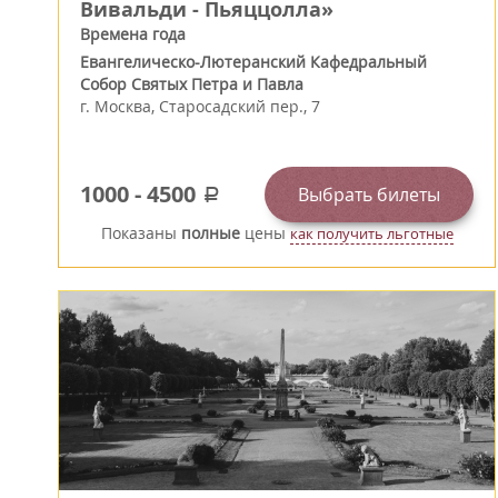
Вивальди - Пьяццолла»
Времена года
Евангелическо-Лютеранский Кафедральный
Собор Святых Петра и Павла
г.
Москва
,
Старосадский пер., 7
1000
-
4500
Выбрать билеты
a
Показаны
полные
цены
как получить льготные