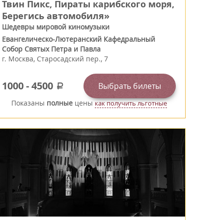
Твин Пикс, Пираты карибского моря,
Берегись автомобиля»
Шедевры мировой киномузыки
Евангелическо-Лютеранский Кафедральный
Собор Святых Петра и Павла
г.
Москва
,
Старосадский пер., 7
1000
-
4500
Выбрать билеты
a
Показаны
полные
цены
как получить льготные