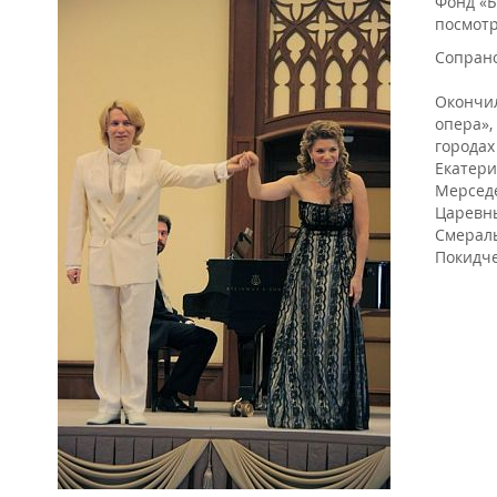
Фонд «Б
посмотр
Сопран
Окончил
опера»,
городах
Екатери
Мерседе
Царевны
Смераль
Покидче