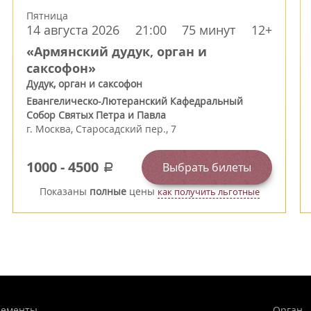
Пятница
14 августа 2026
21:00
75 минут
12+
«Армянский дудук, орган и
саксофон»
Дудук, орган и саксофон
Евангелическо-Лютеранский Кафедральный
Собор Святых Петра и Павла
г.
Москва
,
Старосадский пер., 7
1000
-
4500
Выбрать билеты
a
Показаны
полные
цены
как получить льготные
нементы
Орган