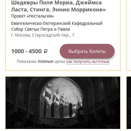
Шедевры Поля Мориа, Джеймса
Ласта, Стинга, Эннио Морриконе»
Проект «Ностальгия»
Евангелическо-Лютеранский Кафедральный
Собор Святых Петра и Павла
г.
Москва
,
Старосадский пер., 7
1000
-
4500
Выбрать билеты
a
Показаны
полные
цены
как получить льготные