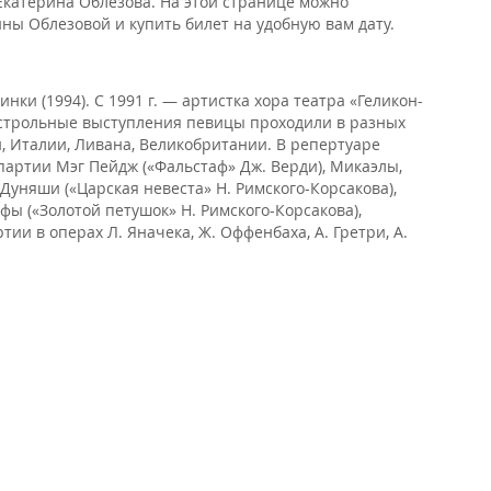
 Екатерина Облезова. На этой странице можно
ны Облезовой и купить билет на удобную вам дату.
ки (1994). С 1991 г. — артистка хора театра «Геликон-
 Гастрольные выступления певицы проходили в разных
, Италии, Ливана, Великобритании. В репертуаре
партии Мэг Пейдж («Фальстаф» Дж. Верди), Микаэлы,
 Дуняши («Царская невеста» Н. Римского-Корсакова),
фы («Золотой петушок» Н. Римского-Корсакова),
ии в операх Л. Яначека, Ж. Оффенбаха, А. Гретри, А.