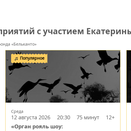
риятий с участием Екатерин
онда «Бельканто»
Популярное
Среда
12 августа 2026
20:30
75 минут
12+
«Орган рояль шоу: