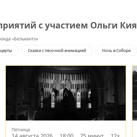
риятий с участием Ольги Ки
онда «Бельканто»
нцерты
Сказки с песочной анимацией
Ночь в Соборе
Пятница
14 августа 2026
18:00
75 минут
12+