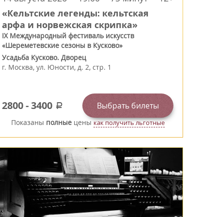
«Кельтские легенды: кельтская
арфа и норвежская скрипка»
IX Международный фестиваль искусств
«Шереметевские сезоны в Кусково»
Усадьба Кусково. Дворец
г.
Москва
,
ул. Юности, д. 2, стр. 1
2800
-
3400
Выбрать билеты
a
Показаны
полные
цены
как получить льготные