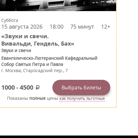
Суббота
15 августа 2026
18:00
75 минут
12+
«Звуки и свечи.
Вивальди, Гендель, Бах»
Звуки и свечи
Евангелическо-Лютеранский Кафедральный
Собор Святых Петра и Павла
г.
Москва
,
Старосадский пер., 7
1000
-
4500
Выбрать билеты
a
Показаны
полные
цены
как получить льготные