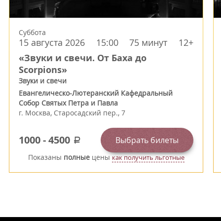
Суббота
15 августа 2026
15:00
75 минут
12+
«Звуки и свечи. От Баха до
Scorpions»
Звуки и свечи
Евангелическо-Лютеранский Кафедральный
Собор Святых Петра и Павла
г.
Москва
,
Старосадский пер., 7
1000
-
4500
Выбрать билеты
a
Показаны
полные
цены
как получить льготные