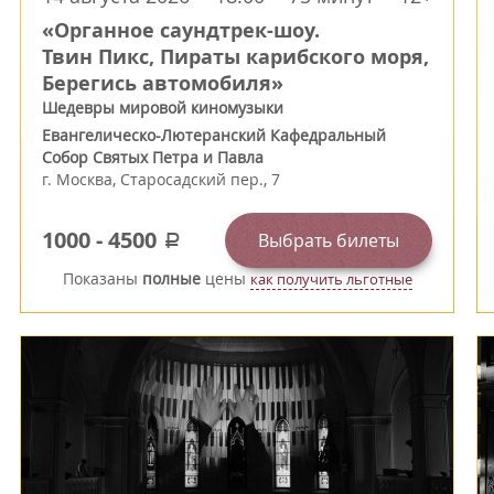
«Органное саундтрек-шоу.
Твин Пикс, Пираты карибского моря,
Берегись автомобиля»
Шедевры мировой киномузыки
Евангелическо-Лютеранский Кафедральный
Собор Святых Петра и Павла
г.
Москва
,
Старосадский пер., 7
1000
-
4500
Выбрать билеты
a
Показаны
полные
цены
как получить льготные