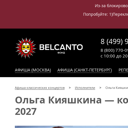
Из-за блокирово
Попробуйте: 1)Переклю
8 (499) 
8 (800) 770-0
с 10:00 до 2
АФИША (МОСКВА)
АФИША (САНКТ-ПЕТЕРБУРГ)
РЕПЕ
Афиша классических концертов
Исполнители
Ольга Кияшки
Ольга Кияшкина — кон
2027