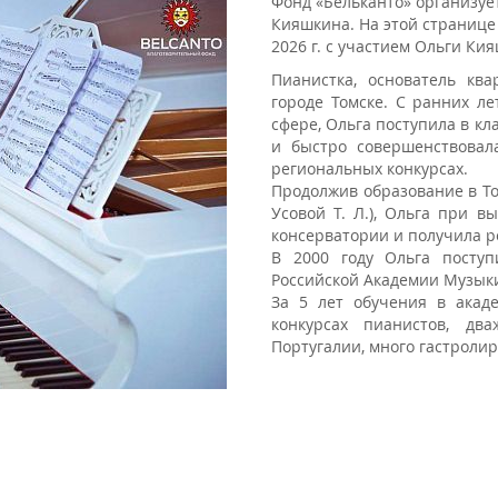
Фонд «Бельканто» организует
Кияшкина. На этой странице
2026 г. с участием Ольги Ки
Пианистка, основатель кв
городе Томске. С ранних л
сфере, Ольга поступила в кл
и быстро совершенствовал
региональных конкурсах.
Продолжив образование в Т
Усовой Т. Л.), Ольга при 
консерватории и получила р
В 2000 году Ольга поступ
Российской Академии Музыки
За 5 лет обучения в акад
конкурсах пианистов, дв
Португалии, много гастролиро