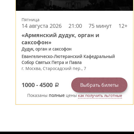
Пятница
14 августа 2026
21:00
75 минут
12+
«Армянский дудук, орган и
саксофон»
Дудук, орган и саксофон
Евангелическо-Лютеранский Кафедральный
Собор Святых Петра и Павла
г.
Москва
,
Старосадский пер., 7
1000
-
4500
Выбрать билеты
a
Показаны
полные
цены
как получить льготные