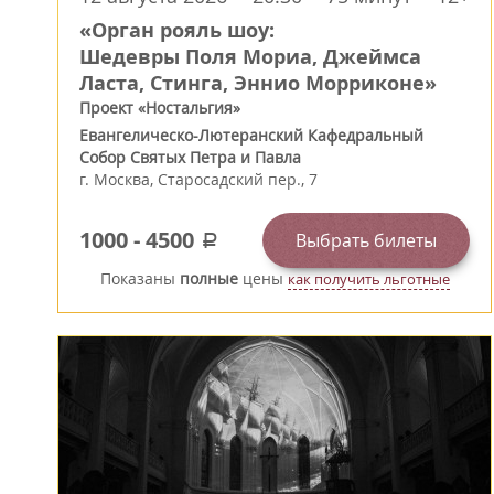
«Орган рояль шоу:
Шедевры Поля Мориа, Джеймса
Ласта, Стинга, Эннио Морриконе»
Проект «Ностальгия»
Евангелическо-Лютеранский Кафедральный
Собор Святых Петра и Павла
г.
Москва
,
Старосадский пер., 7
1000
-
4500
Выбрать билеты
a
Показаны
полные
цены
как получить льготные