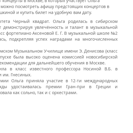
 концерты в Москве, в которых участвует Ольга
 можно посмотреть афишу предстоящих концертов в
яшкиной и купить билет на удобную вам дату.
артета Черный квадрат. Ольга родилась в сибирском
ет демонстрируя увлечённость и талант в музыкальной
асс фортепиано Аксеновой Е. Г. В музыкальной школе №2
ась, подкрепляя успех наградами на многочисленных
омском Музыкальном Училище имени Э. Денисова (класс
выпуске была высоко оценена комиссией новосибирской
екомендации для дальнейшего обучения в Москве.
ила в класс известного профессора Носиной В.Б. в
 им. Гнесиных.
емии Ольга приняла участие в 12-ти международных
ажды удостаивалась премии Гран-при в Греции и
вала как сольно, так и с оркестрами.