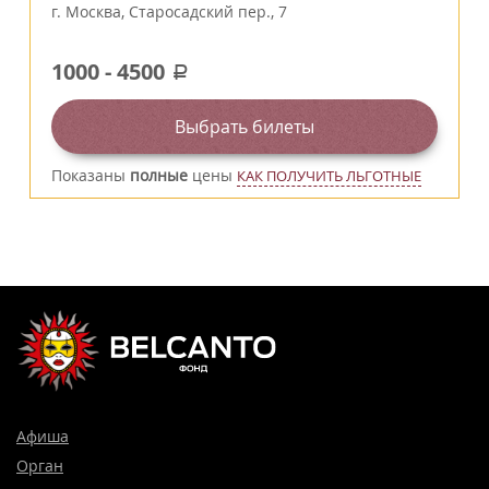
г.
Москва
,
Старосадский пер., 7
1000
-
4500
a
Выбрать билеты
Показаны
полные
цены
КАК ПОЛУЧИТЬ ЛЬГОТНЫЕ
Афиша
Орган