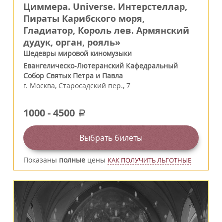
Циммера. Universe. Интерстеллар,
Пираты Карибского моря,
Гладиатор, Король лев. Армянский
дудук, орган, рояль»
Шедевры мировой киномузыки
Евангелическо-Лютеранский Кафедральный
Собор Святых Петра и Павла
г.
Москва
,
Старосадский пер., 7
1000
-
4500
a
Выбрать билеты
Показаны
полные
цены
КАК ПОЛУЧИТЬ ЛЬГОТНЫЕ