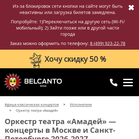
✖
Из-за блокировок сети кнопки на сайте могут быть
неактивны или загрузка билетов замедлена.
Попробуйте: 1)Переключиться на другую сеть (Wi-Fi/
мобильный); 2) Зайти позже или в другой части
города
Заказ можно оформить по телефону:
8 (499) 923-22-78
Хочу скидку 50 %
8 (499) 923-22-78
8 (800) 770-09-71
Афиша классических концертов
Исполнители
для регионов
с 10:00 до 20:00
Оркестр театра «Амадей»
Оркестр театра «Амадей» —
концерты в Москве и Санкт-
Петербурге 2026-2027