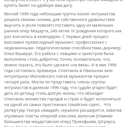
купить билет на удобную вам дату.
Весной 1996 года небольшая группа коллег-энтузиастов
решила своими силами, для собственного удовольствия
выучить и (если повезет) поставить одну из маленьких
ранних опер Моцарта, 240-летие от рождения которого как
раз значилось в календарях. С первых дней процесс
возгла­вил превосходный музыкант, профес­сионал с
недюжинными педагоги­ческими способностями, дирижер
Илья Вашерук. Его работа с певцами и оркестром была
выполнена столь добротно, точно, основательно, что,
можно сказать, это было сделано «на века». И в мае 1996
года состоялась премьера. Спектакль в Овальном зале
Антрепризы Московского союза музыкантов прошел
четыре раза. Могли ли представить члены группы
энтузиастов в далеком 1996 году, что судьбе угодно будет
дать их детищу столь долгую жизнь; что объездит
спектакль множество городов и стран и будет исполняться
на одной из самых престижных токийских сцен!.. Что
репертуар театра «Амадей» серьёзно расширится, охватив
огромные пласты оперной классики, включая (помимо
большинства моцартовских опер) Прокофьева, Штрауса,