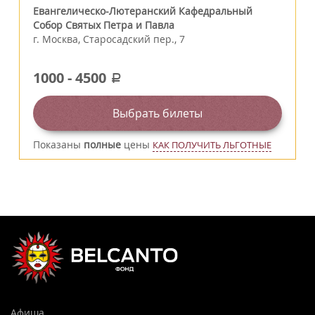
Евангелическо-Лютеранский Кафедральный
Собор Святых Петра и Павла
г.
Москва
,
Старосадский пер., 7
1000
-
4500
a
Выбрать билеты
Показаны
полные
цены
КАК ПОЛУЧИТЬ ЛЬГОТНЫЕ
Афиша