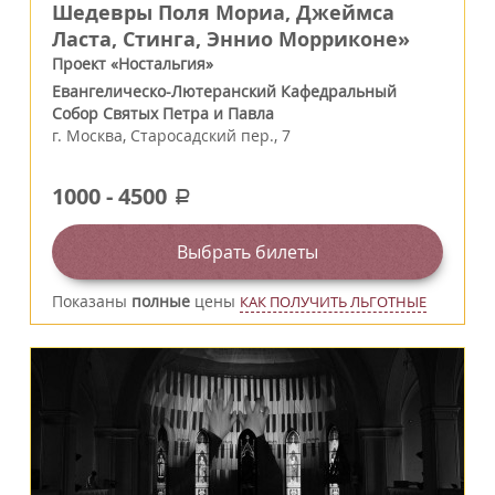
Шедевры Поля Мориа, Джеймса
Ласта, Стинга, Эннио Морриконе»
Проект «Ностальгия»
Евангелическо-Лютеранский Кафедральный
Собор Святых Петра и Павла
г.
Москва
,
Старосадский пер., 7
1000
-
4500
a
Выбрать билеты
Показаны
полные
цены
КАК ПОЛУЧИТЬ ЛЬГОТНЫЕ