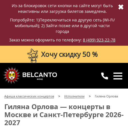
✖
Из-за блокировок сети кнопки на сайте могут быть
неактивны или загрузка билетов замедлена.
Попробуйте: 1)Переключиться на другую сеть (Wi-Fi/
мобильный); 2) Зайти позже или в другой части
города
Заказ можно оформить по телефону:
8 (499) 923-22-78
Хочу скидку 50 %
8 (499) 923-22-78
8 (800) 770-09-71
Афиша классических концертов
Исполнители
Гиляна Орлова
для регионов
с 10:00 до 20:00
Гиляна Орлова — концерты в
Москве и Санкт-Петербурге 2026-
2027