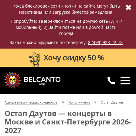
✖
Из-за блокировок сети кнопки на сайте могут быть
неактивны или загрузка билетов замедлена.
Попробуйте: 1)Переключиться на другую сеть (Wi-Fi/
мобильный); 2) Зайти позже или в другой части
города
Заказ можно оформить по телефону:
8 (499) 923-22-78
Хочу скидку 50 %
8 (499) 923-22-78
8 (800) 770-09-71
Афиша классических концертов
Исполнители
Остап Даутов
для регионов
с 10:00 до 20:00
Остап Даутов — концерты в
Москве и Санкт-Петербурге 2026-
2027