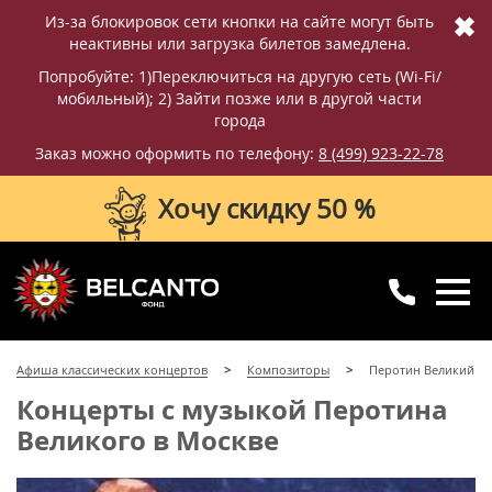
✖
Из-за блокировок сети кнопки на сайте могут быть
неактивны или загрузка билетов замедлена.
Попробуйте: 1)Переключиться на другую сеть (Wi-Fi/
мобильный); 2) Зайти позже или в другой части
города
Заказ можно оформить по телефону:
8 (499) 923-22-78
Хочу скидку 50 %
8 (499) 923-22-78
8 (800) 770-09-71
Афиша классических концертов
Композиторы
Перотин Великий
для регионов
с 10:00 до 20:00
Концерты с музыкой Перотина
Великого в Москве