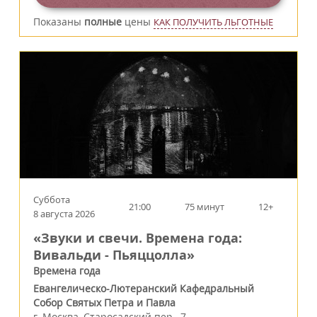
Показаны
полные
цены
КАК ПОЛУЧИТЬ ЛЬГОТНЫЕ
Суббота
21:00
75 минут
12+
8 августа 2026
«Звуки и свечи. Времена года:
Вивальди - Пьяццолла»
Времена года
Евангелическо-Лютеранский Кафедральный
Собор Святых Петра и Павла
г.
Москва
,
Старосадский пер., 7