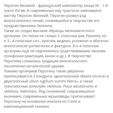
Перотин Великий - французский композитор конца XII - 1-й
трети XIII вв. В современных ему трактатах именовался
мастер Перотин Великий. Перотин развил род
многоголосного пения, сложившийся в творчестве его
предшественника Леонина.
Также он создал высокие образцы мелизматичного
органума. Он писал не только 2-голосные (как Леонин), но
и 3-, 4-голосные соч., причём, видимо, усложнил и обогатил
многоголосие ритмически и фактурно. Его 4-голосные
органумы ещё не подчинялись существовавшим законам
полифонии (имитация, канон и др.). В творчестве
Перотима сложилась традиция многоголосного
песнопении католической церкви.
Помимо органумов Перотину также уверенно
приписываются 2 кондукта: одноголосный «Beata viscera» и
двухголосный «Dum sigillum summi Patris», а также
трёхголосные аллилуйи «Alleluia. Posui adiutorium» и
«Alleluia. Nativitas». Ряд сочинений, сохранившихся
анонимно, современные музыковеды приписывают
Перотину на основании анализа их стиля и
композиционной техники.