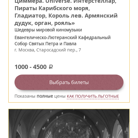
Циммера. Universe. Интерстеллар,
Пираты Карибского моря,
Гладиатор, Король лев. Армянский
дудук, орган, рояль»
Шедевры мировой киномузыки
Евангелическо-Лютеранский Кафедральный
Собор Святых Петра и Павла
г.
Москва
,
Старосадский пер., 7
1000
-
4500
a
Выбрать билеты
Показаны
полные
цены
КАК ПОЛУЧИТЬ ЛЬГОТНЫЕ