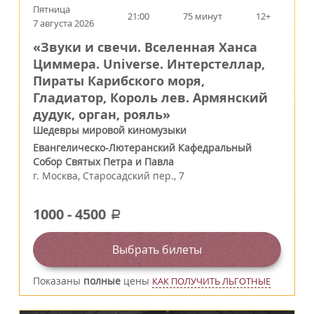
Пятница
21:00
75 минут
12+
7 августа 2026
«Звуки и свечи. Вселенная Ханса
Циммера. Universe. Интерстеллар,
Пираты Карибского моря,
Гладиатор, Король лев. Армянский
дудук, орган, рояль»
Шедевры мировой киномузыки
Евангелическо-Лютеранский Кафедральный
Собор Святых Петра и Павла
г.
Москва
,
Старосадский пер., 7
1000
-
4500
a
Выбрать билеты
Показаны
полные
цены
КАК ПОЛУЧИТЬ ЛЬГОТНЫЕ