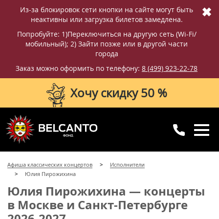
✖
Из-за блокировок сети кнопки на сайте могут быть
неактивны или загрузка билетов замедлена.
Попробуйте: 1)Переключиться на другую сеть (Wi-Fi/
мобильный); 2) Зайти позже или в другой части
города
Заказ можно оформить по телефону:
8 (499) 923-22-78
Хочу скидку 50 %
8 (499) 923-22-78
8 (800) 770-09-71
Афиша классических концертов
Исполнители
для регионов
с 10:00 до 20:00
Юлия Пирожихина
Юлия Пирожихина — концерты
в Москве и Санкт-Петербурге
2026-2027