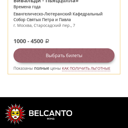
Вивальди - Пьяццолла»
Времена года
Евангелическо-Лютеранский Кафедральный
Собор Святых Петра и Павла
г.
Москва
,
Старосадский пер., 7
1000
-
4500
a
Выбрать билеты
Показаны
полные
цены
КАК ПОЛУЧИТЬ ЛЬГОТНЫЕ