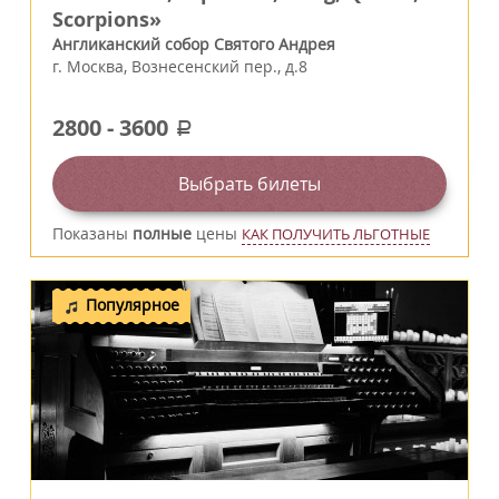
Scorpions»
Англиканский собор Святого Андрея
г.
Москва
,
Вознесенский пер., д.8
2800
-
3600
a
Выбрать билеты
Показаны
полные
цены
КАК ПОЛУЧИТЬ ЛЬГОТНЫЕ
Популярное