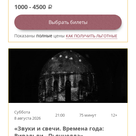
1000
-
4500
a
Выбрать билеты
Показаны
полные
цены
КАК ПОЛУЧИТЬ ЛЬГОТНЫЕ
Суббота
21:00
75 минут
12+
8 августа 2026
«Звуки и свечи. Времена года:
Вивальди - Пьяццолла»