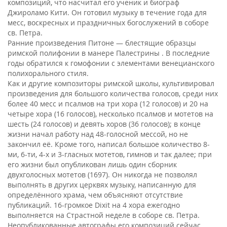
композиций, что насчитал его ученик и биограф
Джироламо Кити. Он готовил музыку в течение года для
месс, воскресных и праздничных богослужений в соборе
св. Петра.
Ранние произведения Питоне — блестящие образцы
римской полифонии в манере Палестрины . В последние
годы обратился к гомофонии с элементами венецианского
полихорального стиля.
Как и другие композиторы римской школы, культивировал
произведения для большого количества голосов, среди них
более 40 месс и псалмов на три хора (12 голосов) и 20 на
четыре хора (16 голосов), несколько псалмов и мотетов на
шесть (24 голосов) и девять хоров (36 голосов); в конце
жизни начал работу над 48-голосной мессой, но не
закончил её. Кроме того, написал большое количество 8-
ми, 6-ти, 4-х и 3-гласных мотетов, гимнов и так далее; при
его жизни был опубликован лишь один сборник
двухголосных мотетов (1697). Он никогда не позволял
выполнять в других церквях музыку, написанную для
определённого храма, чем объясняют отсутствие
публикаций. 16-громкое Dixit на 4 хора ежегодно
выполняется на Страстной неделе в соборе св. Петра.
Неопубликованные автографы его композиций сейчас