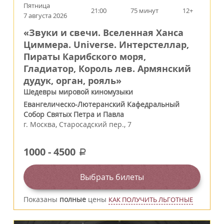
Пятница
21:00
75 минут
12+
7 августа 2026
«Звуки и свечи. Вселенная Ханса
Циммера. Universe. Интерстеллар,
Пираты Карибского моря,
Гладиатор, Король лев. Армянский
дудук, орган, рояль»
Шедевры мировой киномузыки
Евангелическо-Лютеранский Кафедральный
Собор Святых Петра и Павла
г.
Москва
,
Старосадский пер., 7
1000
-
4500
a
Выбрать билеты
Показаны
полные
цены
КАК ПОЛУЧИТЬ ЛЬГОТНЫЕ