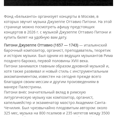
Фонд «Бельканто» организует концерты в Москве, в
которых звучит музыка Джузеппе Оттавио Питони. На этой
странице можно посмотреть афишу предстоящих
концертов в 2026 г. с музыкой Джузеппе Оттавио Питони и
купить билет на удобную вам дату.
Питони
Джузеппе Оттавио (1657 — 1743)
— итальянский
барочный композитор, органист, преподаватель, теоретик
и историк музыки. Был одним из ведущих музыкантов Рима
позднего барокко, первой половины XVIII века.
Питони занимался главным образом духовной музыкой и,
хотя также развивал и новый стиль с инструментальным
аккомпанементом, известен на сегодня прежде всего
благодаря своим мессам и другим произведениям в
манере Палестрины.
Питони внёс значительный вклад в римскую
литургическую музыку как композитор, органист,
капельмейстер и экзаменатор маэстро Академии Санта-
Чечилия. Был чрезвычайно плодовитым автором: около
325 мес, музыка на 800 псалмов и 235 мотетов между 3500