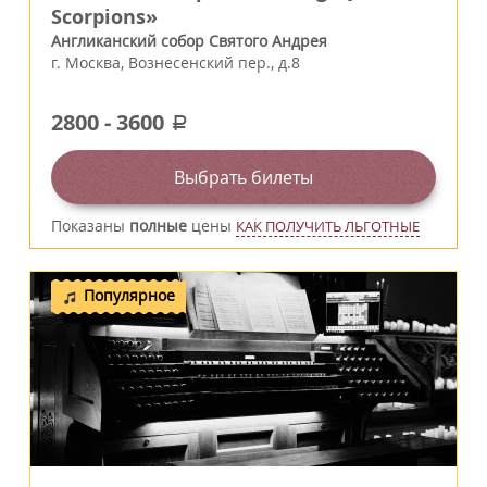
Scorpions»
Англиканский собор Святого Андрея
г.
Москва
,
Вознесенский пер., д.8
2800
-
3600
a
Выбрать билеты
Показаны
полные
цены
КАК ПОЛУЧИТЬ ЛЬГОТНЫЕ
Популярное