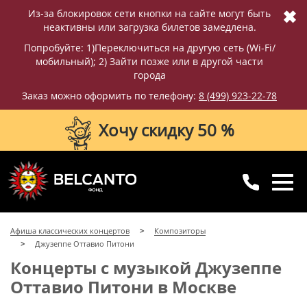
✖
Из-за блокировок сети кнопки на сайте могут быть
неактивны или загрузка билетов замедлена.
Попробуйте: 1)Переключиться на другую сеть (Wi-Fi/
мобильный); 2) Зайти позже или в другой части
города
Заказ можно оформить по телефону:
8 (499) 923-22-78
Хочу скидку 50 %
8 (499) 923-22-78
8 (800) 770-09-71
Афиша классических концертов
Композиторы
для регионов
с 10:00 до 20:00
Джузеппе Оттавио Питони
Концерты с музыкой Джузеппе
Оттавио Питони в Москве