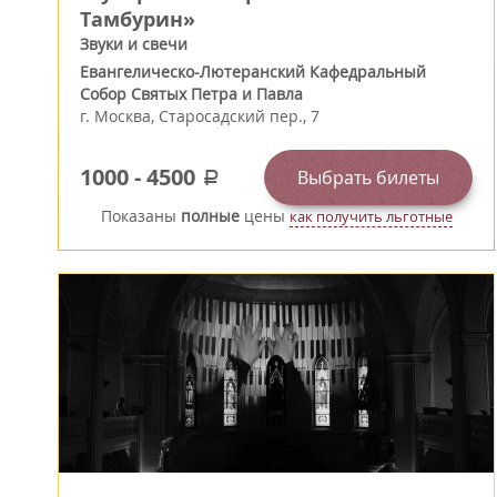
Тамбурин»
Звуки и свечи
Евангелическо-Лютеранский Кафедральный
Собор Святых Петра и Павла
г.
Москва
,
Старосадский пер., 7
1000
-
4500
Выбрать билеты
a
Показаны
полные
цены
как получить льготные