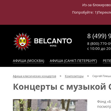
Из-за блокирово
Попробуйте: 1)Переклю
8 (499) 
8 (800) 770-0
с 10:00 до 2
АФИША (МОСКВА)
АФИША (САНКТ-ПЕТЕРБУРГ)
РЕПЕ
Афиша классических концертов
Композиторы
Сергей Плеш
Концерты с музыкой 
Фонд «Б
посмотр