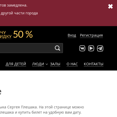
✖
етов замедлена.
 другой части города
Вход
Регистрация
ДЛЯ ДЕТЕЙ
ЛЮДИ
ЗАЛЫ
О НАС
КОНТАКТЫ
е
зыка Сергея Плешака. На этой странице можно
лешака и купить билет на удобную вам дату.