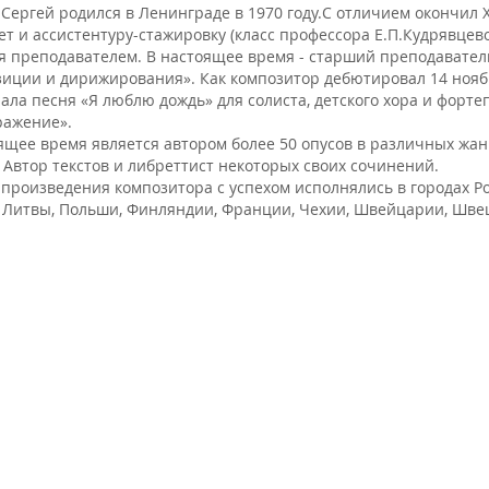
Сергей родился в Ленинграде в 1970 году.C отличием окончил
ет и ассистентуру-стажировку (класс профессора Е.П.Кудрявцев
я преподавателем. В настоящее время - старший преподавате
иции и дирижирования». Как композитор дебютировал 14 ноябр
ала песня «Я люблю дождь» для солиста, детского хора и форте
ражение».
ящее время является автором более 50 опусов в различных жан
 Автор текстов и либреттист некоторых своих сочинений.
произведения композитора с успехом исполнялись в городах Рос
 Литвы, Польши, Финляндии, Франции, Чехии, Швейцарии, Шве