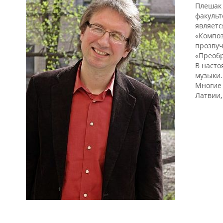
Плешак 
факульт
являетс
«Композ
прозвуч
«Преоб
В насто
музыки.
Многие 
Латвии,