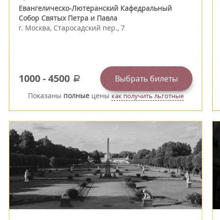
Евангелическо-Лютеранский Кафедральный
Собор Святых Петра и Павла
г.
Москва
,
Старосадский пер., 7
1000
-
4500
Выбрать билеты
a
Показаны
полные
цены
как получить льготные