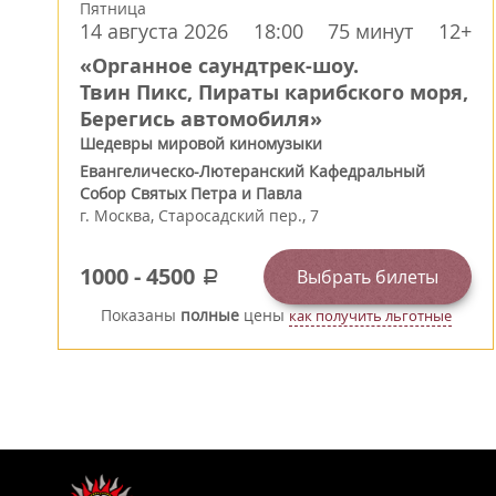
Пятница
14 августа 2026
18:00
75 минут
12+
«Органное саундтрек-шоу.
Твин Пикс, Пираты карибского моря,
Берегись автомобиля»
Шедевры мировой киномузыки
Евангелическо-Лютеранский Кафедральный
Собор Святых Петра и Павла
г.
Москва
,
Старосадский пер., 7
1000
-
4500
Выбрать билеты
a
Показаны
полные
цены
как получить льготные