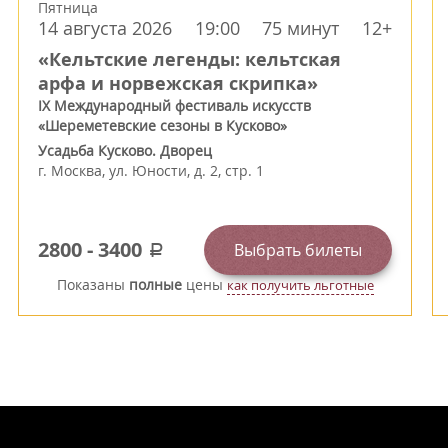
Пятница
14 августа 2026
19:00
75 минут
12+
«Кельтские легенды: кельтская
арфа и норвежская скрипка»
IX Международный фестиваль искусств
«Шереметевские сезоны в Кусково»
Усадьба Кусково. Дворец
г.
Москва
,
ул. Юности, д. 2, стр. 1
2800
-
3400
Выбрать билеты
a
Показаны
полные
цены
как получить льготные