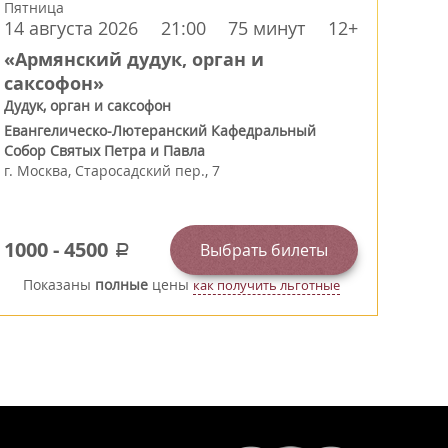
Пятница
14 августа 2026
21:00
75 минут
12+
«Армянский дудук, орган и
саксофон»
Дудук, орган и саксофон
Евангелическо-Лютеранский Кафедральный
Собор Святых Петра и Павла
г.
Москва
,
Старосадский пер., 7
1000
-
4500
Выбрать билеты
a
Показаны
полные
цены
как получить льготные