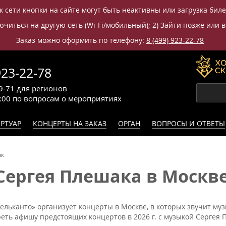
к сети кнопки на сайте могут быть неактивны или загрузка бил
читься на другую сеть (Wi-Fi/мобильный); 2) Зайти позже или в
Заказ можно оформить по телефону:
8 (499) 923-22-78
923-22-78
9-71
для регионов
0:00
по вопросам
о мероприятиях
РТУАР
КОНЦЕРТЫ НА ЗАКАЗ
ОРГАН
ВОПРОСЫ И ОТВЕТЫ
ак
Сергея Плешака в Москв
ельканто» организует концерты в Москве, в которых звучит му
еть афишу предстоящих концертов в 2026 г. с музыкой Сергея П