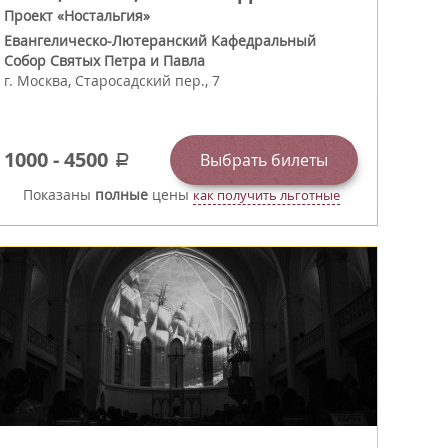
Проект «Ностальгия»
Евангелическо-Лютеранский Кафедральный
Собор Святых Петра и Павла
г.
Москва
,
Старосадский пер., 7
1000
-
4500
Выбрать билеты
a
Показаны
полные
цены
как получить льготные