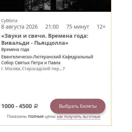
Суббота
8 августа 2026
21:00
75 минут
12+
«Звуки и свечи. Времена года:
Вивальди - Пьяццолла»
Времена года
Евангелическо-Лютеранский Кафедральный
Собор Святых Петра и Павла
г.
Москва
,
Старосадский пер., 7
1000
-
4500
Выбрать билеты
a
Показаны
полные
цены
как получить льготные