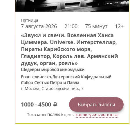
Пятница
7 августа 2026
21:00
75 минут
12+
«Звуки и свечи. Вселенная Ханса
Циммера. Universe. Интерстеллар,
Пираты Карибского моря,
Гладиатор, Король лев. Армянский
дудук, орган, рояль»
Шедевры мировой киномузыки
Евангелическо-Лютеранский Кафедральный
Собор Святых Петра и Павла
г.
Москва
,
Старосадский пер., 7
1000
-
4500
Выбрать билеты
a
Показаны
полные
цены
как получить льготные