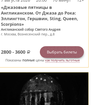
7 августа 2026
20:00
70 минут
12+
«Джазовые пятницы в
Англиканском. От Джаза до Рока:
Эллингтон, Гершвин, Sting, Queen,
Scorpions»
Англиканский собор Святого Андрея
г.
Москва
,
Вознесенский пер., д.8
2800
-
3600
Выбрать билеты
a
Показаны
полные
цены
как получить льготные