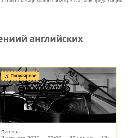
 На этой странице можно посмотреть афишу предстоящих
ениий английских
Популярное
Пятница