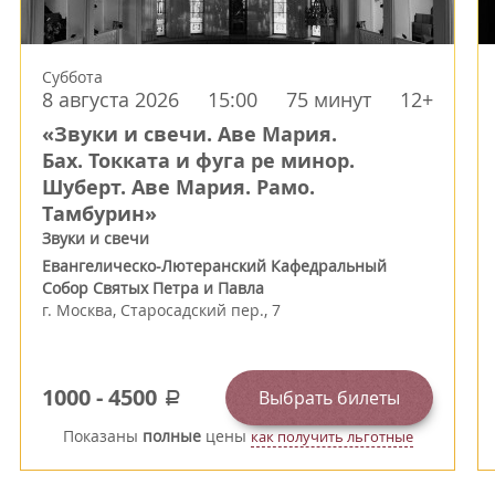
Суббота
8 августа 2026
15:00
75 минут
12+
«Звуки и свечи. Аве Мария.
Бах. Токката и фуга ре минор.
Шуберт. Аве Мария. Рамо.
Тамбурин»
Звуки и свечи
Евангелическо-Лютеранский Кафедральный
Собор Святых Петра и Павла
г.
Москва
,
Старосадский пер., 7
1000
-
4500
Выбрать билеты
a
Показаны
полные
цены
как получить льготные