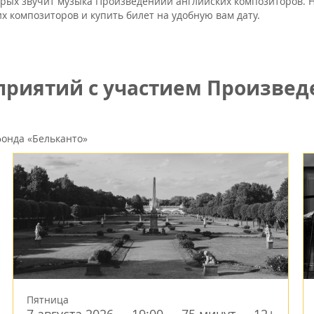
торых звучит музыка Произведениий английских композиторов.
х композиторов и купить билет на удобную вам дату.
риятий с участием Произвед
онда «Бельканто»
Пятница