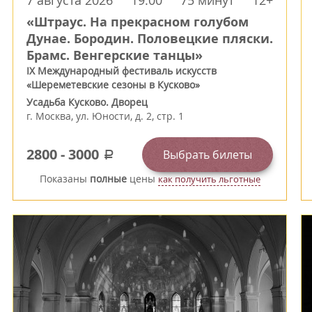
7 августа 2026
19:00
75 минут
12+
«Штраус. На прекрасном голубом
Дунае. Бородин. Половецкие пляски.
Брамс. Венгерские танцы»
IX Международный фестиваль искусств
«Шереметевские сезоны в Кусково»
Усадьба Кусково. Дворец
г.
Москва
,
ул. Юности, д. 2, стр. 1
2800
-
3000
Выбрать билеты
a
Показаны
полные
цены
как получить льготные