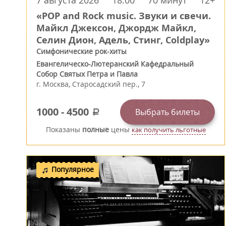
7 августа 2026
18:00
70 минут
12+
«POP and Rock music. Звуки и свечи.
Майкл Джексон, Джордж Майкл,
Селин Дион, Адель, Стинг, Coldplay»
Симфонические рок-хиты
Евангелическо-Лютеранский Кафедральный
Собор Святых Петра и Павла
г.
Москва
,
Старосадский пер., 7
1000
-
4500
Выбрать билеты
a
Показаны
полные
цены
как получить льготные
Популярное