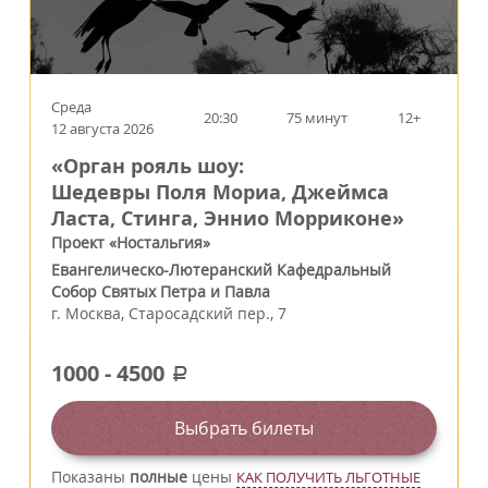
Среда
20:30
75 минут
12+
12 августа 2026
«Орган рояль шоу:
Шедевры Поля Мориа, Джеймса
Ласта, Стинга, Эннио Морриконе»
Проект «Ностальгия»
Евангелическо-Лютеранский Кафедральный
Собор Святых Петра и Павла
г.
Москва
,
Старосадский пер., 7
1000
-
4500
a
Выбрать билеты
Показаны
полные
цены
КАК ПОЛУЧИТЬ ЛЬГОТНЫЕ