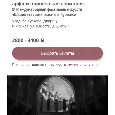
арфа и норвежская скрипка»
IX Международный фестиваль искусств
«Шереметевские сезоны в Кусково»
Усадьба Кусково. Дворец
г.
Москва
,
ул. Юности, д. 2, стр. 1
2800
-
3400
a
Выбрать билеты
Показаны
полные
цены
КАК ПОЛУЧИТЬ ЛЬГОТНЫЕ