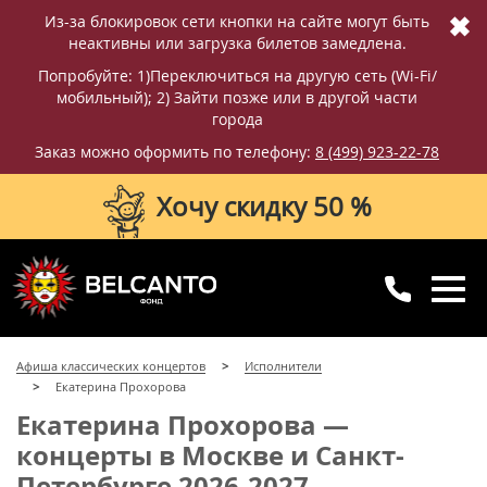
✖
Из-за блокировок сети кнопки на сайте могут быть
неактивны или загрузка билетов замедлена.
Попробуйте: 1)Переключиться на другую сеть (Wi-Fi/
мобильный); 2) Зайти позже или в другой части
города
Заказ можно оформить по телефону:
8 (499) 923-22-78
Хочу скидку 50 %
8 (499) 923-22-78
8 (800) 770-09-71
Афиша классических концертов
Исполнители
для регионов
с 10:00 до 20:00
Екатерина Прохорова
Екатерина Прохорова —
концерты в Москве и Санкт-
Петербурге 2026-2027