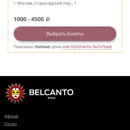
г.
Москва
,
Старосадский пер., 7
1000
-
4500
a
Выбрать билеты
Показаны
полные
цены
КАК ПОЛУЧИТЬ ЛЬГОТНЫЕ
Афиша
Орган