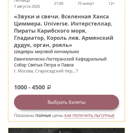
Пятница
21:00
75 минут
12+
7 августа 2026
«Звуки и свечи. Вселенная Ханса
Циммера. Universe. Интерстеллар,
Пираты Карибского моря,
Гладиатор, Король лев. Армянский
дудук, орган, рояль»
Шедевры мировой киномузыки
Евангелическо-Лютеранский Кафедральный
Собор Святых Петра и Павла
г.
Москва
,
Старосадский пер., 7
1000
-
4500
a
Выбрать билеты
Показаны
полные
цены
КАК ПОЛУЧИТЬ ЛЬГОТНЫЕ