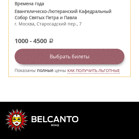
Времена года
Евангелическо-Лютеранский Кафедральный
Собор Святых Петра и Павла
г.
Москва
,
Старосадский пер., 7
1000
-
4500
a
Выбрать билеты
Показаны
полные
цены
КАК ПОЛУЧИТЬ ЛЬГОТНЫЕ