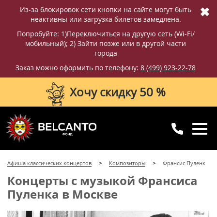
✖
Из-за блокировок сети кнопки на сайте могут быть
неактивны или загрузка билетов замедлена.
Попробуйте: 1)Переключиться на другую сеть (Wi-Fi/
мобильный); 2) Зайти позже или в другой части
города
Заказ можно оформить по телефону:
8 (499) 923-22-78
Хочу скидку 50 %
8 (499) 923-22-78
8 (800) 770-09-71
Афиша классических концертов
Композиторы
Франсис Пуленк
для регионов
с 10:00 до 20:00
Концерты с музыкой Франсиса
Пуленка в Москве