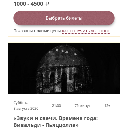
1000
-
4500
a
Выбрать билеты
Показаны
полные
цены
КАК ПОЛУЧИТЬ ЛЬГОТНЫЕ
Суббота
21:00
75 минут
12+
8 августа 2026
«Звуки и свечи. Времена года:
Вивальди - Пьяццолла»