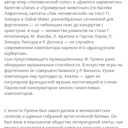
автор опер «Человеческий голос» и «Диалоги кармелиток»,
балетов «Лани» и «Примерные животные» (по басням
Лафонтена), кантаты «Лик человеческий» на текст П.
Элюара и Stabat Mater, разнообразных сочинений для
фортепиано — от небольших пьес до концертов с
оркестром. А еще — множества романсов на стихи Г.
Аполлинера, М. Жакоба, Л. Арагона и Гарсиа Лорки, П.
Элюара, Ронсара и Р. Десноса — не случайно
современники композитора нарекли его «французским
Шубертом».
Сын преуспевающего промышленника, Ф. Пуленк рано
обнаружил музыкальные способности. В искусстве игры на
фортепиано он совершенствовался у Р. Виньеса. Уроки
композиции ему преподал Ш. Кеклен — один из
патриархов французской музыки, воспитавший в стенах
Парижской консерватории многих талантливых
композиторов.
С юности Пуленк был завсегдатаем и великосветских
салонов, и шумных собраний артистической богемы. Он
был вхож в изысканное общество литературной элиты, чьи
вечера проходили в книжной лавке на площади у театра