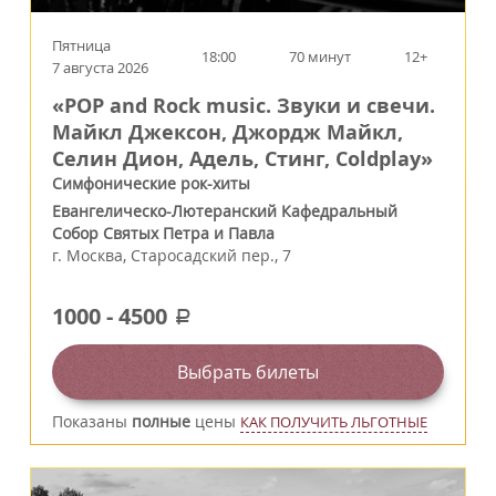
Пятница
18:00
70 минут
12+
7 августа 2026
«POP and Rock music. Звуки и свечи.
Майкл Джексон, Джордж Майкл,
Селин Дион, Адель, Стинг, Coldplay»
Симфонические рок-хиты
Евангелическо-Лютеранский Кафедральный
Собор Святых Петра и Павла
г.
Москва
,
Старосадский пер., 7
1000
-
4500
a
Выбрать билеты
Показаны
полные
цены
КАК ПОЛУЧИТЬ ЛЬГОТНЫЕ