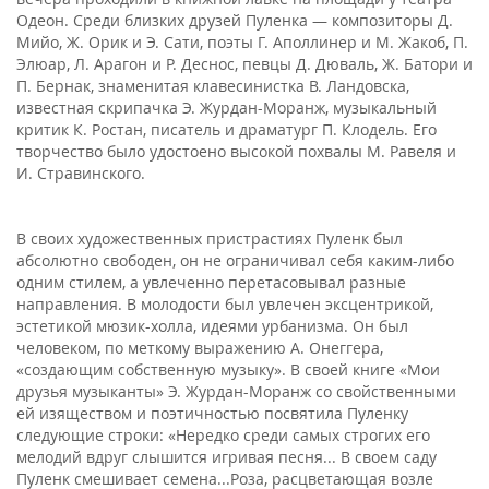
Одеон. Среди близких друзей Пуленка — композиторы Д.
Мийо, Ж. Орик и Э. Сати, поэты Г. Аполлинер и М. Жакоб, П.
Элюар, Л. Арагон и Р. Деснос, певцы Д. Дюваль, Ж. Батори и
П. Бернак, знаменитая клавесинистка В. Ландовска,
известная скрипачка Э. Журдан-Моранж, музыкальный
критик К. Ростан, писатель и драматург П. Клодель. Его
творчество было удостоено высокой похвалы М. Равеля и
И. Стравинского.
В своих художественных пристрастиях Пуленк был
абсолютно свободен, он не ограничивал себя каким-либо
одним стилем, а увлеченно перетасовывал разные
направления. В молодости был увлечен эксцентрикой,
эстетикой мюзик-холла, идеями урбанизма. Он был
человеком, по меткому выражению А. Онеггера,
«создающим собственную музыку». В своей книге «Мои
друзья музыканты» Э. Журдан-Моранж со свойственными
ей изяществом и поэтичностью посвятила Пуленку
следующие строки: «Нередко среди самых строгих его
мелодий вдруг слышится игривая песня... В своем саду
Пуленк смешивает семена...Роза, расцветающая возле