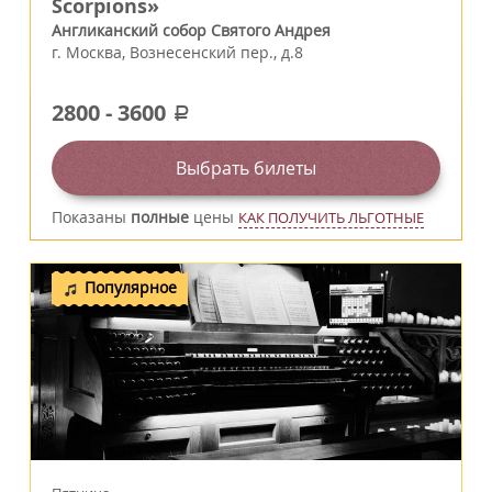
Scorpions»
Англиканский собор Святого Андрея
г.
Москва
,
Вознесенский пер., д.8
2800
-
3600
a
Выбрать билеты
Показаны
полные
цены
КАК ПОЛУЧИТЬ ЛЬГОТНЫЕ
Популярное