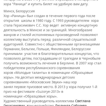
хора "Раница" и купить билет на удобную вам дату.
Минск, Белоруссия
Хор «Раница» был создан в течение первого года после
открытия школы в 1980 году. С 1993 руководителем хора
стала Герасимович С.С. Хор ведет активную концертную
деятельность в Минске и за границей. Многообразие
жанров и стилей исполняемых произведений позволяют
коллективу выступать перед различной слушательской
аудиторией. Совместно с общественными организациями
Германии, Бельгии, Польше, Финляндии, Белоруссии
принимали участие в благотворительных концертах, что
позволило детям, пострадавшим от трагедии в Чернобыле
получить возможность лечения в Берлине. В 2007 хор стал
победителем республиканского соревнования
хоров «Молодые таланты» в номинации «Образцовые
хоры». На десятых международных детских
соревнованиях «Московские Звуки» наш хор
занял первое призовое место. В 2013 у хора получил 1-й
приз на фестивале «Suzorye-2013» в
номинации «Образцовые хоры».
Художественный руководитель коллектива
Светлана
Герасимович, к
онцертмейстер
Людмила Соболева.