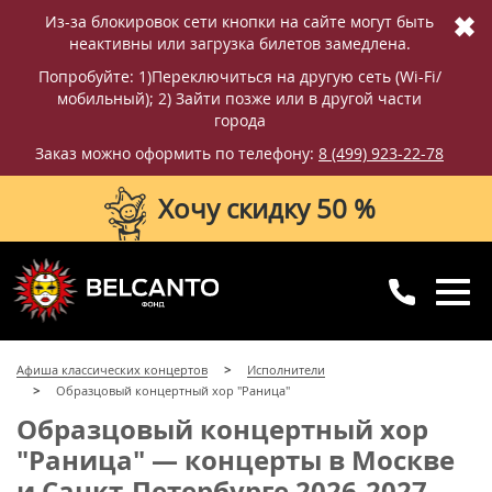
✖
Из-за блокировок сети кнопки на сайте могут быть
неактивны или загрузка билетов замедлена.
Попробуйте: 1)Переключиться на другую сеть (Wi-Fi/
мобильный); 2) Зайти позже или в другой части
города
Заказ можно оформить по телефону:
8 (499) 923-22-78
Хочу скидку 50 %
8 (499) 923-22-78
8 (800) 770-09-71
Афиша классических концертов
Исполнители
для регионов
с 10:00 до 20:00
Образцовый концертный хор "Раница"
Образцовый концертный хор
"Раница" — концерты в Москве
и Санкт-Петербурге 2026-2027