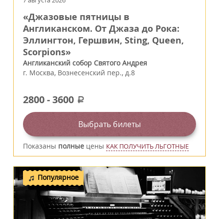
7 августа 2026
«Джазовые пятницы в
Англиканском. От Джаза до Рока:
Эллингтон, Гершвин, Sting, Queen,
Scorpions»
Англиканский собор Святого Андрея
г.
Москва
,
Вознесенский пер., д.8
2800
-
3600
a
Выбрать билеты
Показаны
полные
цены
КАК ПОЛУЧИТЬ ЛЬГОТНЫЕ
Популярное