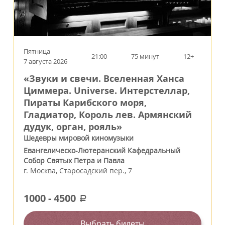
Пятница
21:00
75 минут
12+
7 августа 2026
«Звуки и свечи. Вселенная Ханса
Циммера. Universe. Интерстеллар,
Пираты Карибского моря,
Гладиатор, Король лев. Армянский
дудук, орган, рояль»
Шедевры мировой киномузыки
Евангелическо-Лютеранский Кафедральный
Собор Святых Петра и Павла
г.
Москва
,
Старосадский пер., 7
1000
-
4500
a
Выбрать билеты