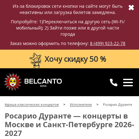
✖
Из-за блокировок сети кнопки на сайте могут быть
неактивны или загрузка билетов замедлена.
Попробуйте: 1)Переключиться на другую сеть (Wi-Fi/
мобильный); 2) Зайти позже или в другой части
города
Заказ можно оформить по телефону:
8 (499) 923-22-78
Хочу скидку 50 %
8 (499) 923-22-78
8 (800) 770-09-71
Афиша классических концертов
Исполнители
Росарио Дуранте
для регионов
с 10:00 до 20:00
Росарио Дуранте — концерты в
Москве и Санкт-Петербурге 2026-
2027