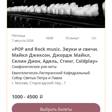
Пятница
18:00
70 минут
12+
7 августа 2026
«POP and Rock music. Звуки и свечи.
Майкл Джексон, Джордж Майкл,
Селин Дион, Адель, Стинг, Coldplay»
Симфонические рок-хиты
Евангелическо-Лютеранский Кафедральный
Собор Святых Петра и Павла
г.
Москва
,
Старосадский пер., 7
1000
-
4500
a
Выбрать билеты