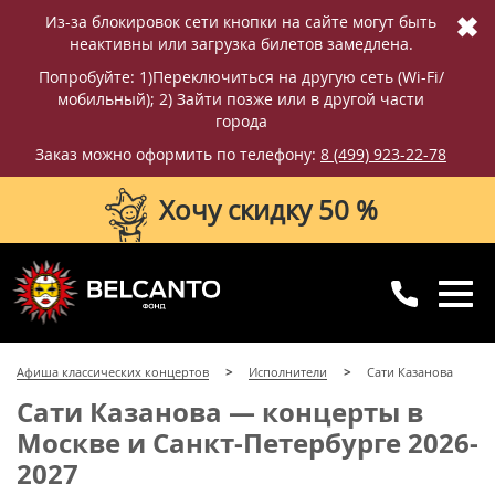
✖
Из-за блокировок сети кнопки на сайте могут быть
неактивны или загрузка билетов замедлена.
Попробуйте: 1)Переключиться на другую сеть (Wi-Fi/
мобильный); 2) Зайти позже или в другой части
города
Заказ можно оформить по телефону:
8 (499) 923-22-78
Хочу скидку 50 %
8 (499) 923-22-78
8 (800) 770-09-71
Афиша классических концертов
Исполнители
Сати Казанова
для регионов
с 10:00 до 20:00
Сати Казанова — концерты в
Москве и Санкт-Петербурге 2026-
2027