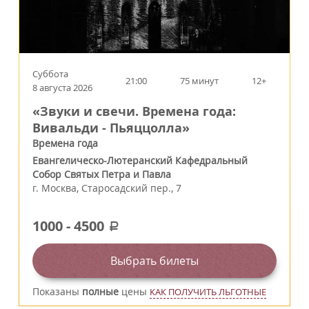
Суббота
21:00
75 минут
12+
8 августа 2026
«Звуки и свечи. Времена года:
Вивальди - Пьяццолла»
Времена года
Евангелическо-Лютеранский Кафедральный
Собор Святых Петра и Павла
г.
Москва
,
Старосадский пер., 7
1000
-
4500
a
Выбрать билеты
Показаны
полные
цены
КАК ПОЛУЧИТЬ ЛЬГОТНЫЕ