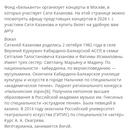
Фонд «Бельканто» организует концерты в Москве, в
которых участвует Сати Казанова. На этой странице можно
посмотреть афишу предстоящих концертов в 2026 г. с
участием Сати Казанова и купить билет на удобную вам
дату.
Вокал
Сатаней Казанова родилась 2 октября 1982 года в селе
Верхний Куркужин Кабардино-Балкарской АССР, в семье
Сетгалия Талостановича Казанова и Фатимы Исмаиловны.
Имеет трех сестёр: Светлану, Марьяну и Мадину. По
национальности - кабардинка, по вероисповеданию —
мусульманка. Окончила Кабардино-Балкарское училище
культуры и искусств в городе Нальчике по специальности
«академическое пение». Лауреат регионального конкурса
«Нальчикские зори»[6]. Получила неполное высшее
образование в Российской академии музыки им. Гнесиных
по специальности «эстрадное пение». Была певицей в
казино. В 2014 году окончила Российский университет
театрального искусства (ГИТИС) по специальности «актёр».
Курс А. А. Окагрёва.
Вегетарианка, занимается йогой.