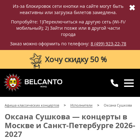
✖
Из-за блокировок сети кнопки на сайте могут быть
неактивны или загрузка билетов замедлена.
Попробуйте: 1)Переключиться на другую сеть (Wi-Fi/
мобильный); 2) Зайти позже или в другой части
города
Заказ можно оформить по телефону:
8 (499) 923-22-78
Хочу скидку 50 %
8 (499) 923-22-78
8 (800) 770-09-71
Афиша классических концертов
Исполнители
Оксана Сушкова
для регионов
с 10:00 до 20:00
Оксана Сушкова — концерты в
Москве и Санкт-Петербурге 2026-
2027