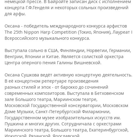
немецкой прессе. В Байройте записан диск с исполнением
концерта Г.Ф.Генделя и некоторых сольных произведений
для арфы.
Оксана - победитель международного конкурса арфистов
The 25th Nippon Harp Сompetition (Токио, Япония), Лауреат I
Всероссийского музыкального конкурса.
Выступала сольно в США, Финляндии, Норвегии, Германии,
Венгрии, Японии и Китае. Является солисткой оркестра
Центра оперного пения Галины Вишневской.
Оксана Сушкова ведёт активную концертную деятельность.
В её концертном репертуаре произведения
разных стилей и эпох - от барокко до сочинений
современных композиторов. Выступала в Бетховенском
зале Большого театра, Мариинском театре,
Московской Государственной консерватории, Московском
Доме Музыки, Санкт-Петербургской Филармонии,
Государственном музее изобразительных искусств им.
Пушкина и многих других. Сотрудничала с оркестрами
Мариинского театра, Большого театра, Екатеринбургской,
Иркутской, Рязанской, Ярославской,