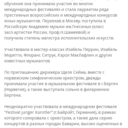
обучения она принимала участие во многих
международных фестивалях и стала лауреатом ряда
престижных всероссийских и международных конкурсов
юных музыкантов. Переехав в Москву, поступила в
Российскую Академию музыки им.Гнесиных (класс
засл.артистки России, проф.Н.Шамеевой) и
получила степень магистра исполнительских искусств.
Участвовала в мастер-классах Изабель Перрин, Изабель
Моретти, Флоранс Ситрук, Кэрол МакЛафлин и других
известных музыкантов.
По приглашению дирижёра Щеля Сейма, вместе с
норвежским симфоническим оркестром, дважды
принимала участие в музыкальном фестивале в г.Берген
(Норвегия), а также выступала сольно в филармонии
Бергена.
Неоднократно участвовала в международном фестивале
"Festival junger Künstler’’ (г.Байройт, Германия), в рамках
которого солировала с оркестром, а также дала серию
концертов в разных городах Баварии, высоко оцененных в