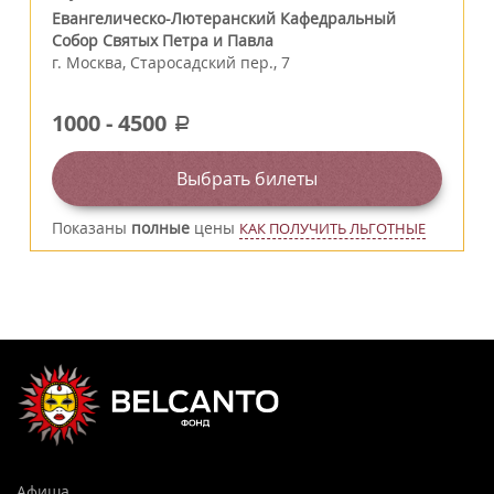
Евангелическо-Лютеранский Кафедральный
Собор Святых Петра и Павла
г.
Москва
,
Старосадский пер., 7
1000
-
4500
a
Выбрать билеты
Показаны
полные
цены
КАК ПОЛУЧИТЬ ЛЬГОТНЫЕ
Афиша