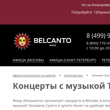
Из-за блокирово
Попробуйте: 1)Переклю
8 (499) 
8 (800) 770-0
с 10:00 до 2
АФИША (МОСКВА)
АФИША (САНКТ-ПЕТЕРБУРГ)
РЕПЕ
Афиша классических концертов
Композиторы
Тильман Суза
Концерты с музыкой 
Фонд «Бельканто» организует концерты в Москве, в кот
музыкой Тильмана Сузато и купить билет на удобную вам