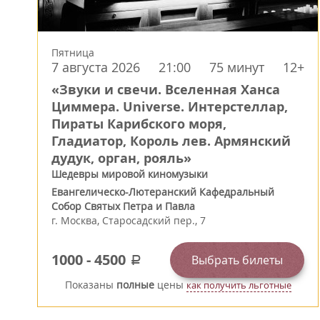
Пятница
7 августа 2026
21:00
75 минут
12+
«Звуки и свечи. Вселенная Ханса
Циммера. Universe. Интерстеллар,
Пираты Карибского моря,
Гладиатор, Король лев. Армянский
дудук, орган, рояль»
Шедевры мировой киномузыки
Евангелическо-Лютеранский Кафедральный
Собор Святых Петра и Павла
г.
Москва
,
Старосадский пер., 7
1000
-
4500
Выбрать билеты
a
Показаны
полные
цены
как получить льготные