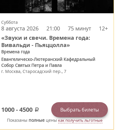
Суббота
8 августа 2026
21:00
75 минут
12+
«Звуки и свечи. Времена года:
Вивальди - Пьяццолла»
Времена года
Евангелическо-Лютеранский Кафедральный
Собор Святых Петра и Павла
г.
Москва
,
Старосадский пер., 7
1000
-
4500
Выбрать билеты
a
Показаны
полные
цены
как получить льготные