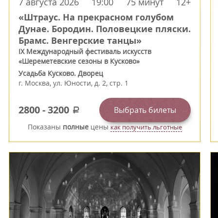
7 августа 2026
19:00
75 минут
12+
«Штраус. На прекрасном голубом
Дунае. Бородин. Половецкие пляски.
Брамс. Венгерские танцы»
IX Международный фестиваль искусств
«Шереметевские сезоны в Кусково»
Усадьба Кусково. Дворец
г.
Москва
,
ул. Юности, д. 2, стр. 1
2800
-
3200
Выбрать билеты
a
Показаны
полные
цены
как получить льготные