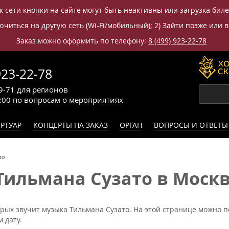
к сети кнопки на сайте могут быть неактивны или загрузка бил
читься на другую сеть (Wi-Fi/мобильный); 2) Зайти позже или в
Заказ можно оформить по телефону:
8 (499) 923-22-78
923-22-78
9-71
для регионов
0:00
по вопросам
о мероприятиях
РТУАР
КОНЦЕРТЫ НА ЗАКАЗ
ОРГАН
ВОПРОСЫ И ОТВЕТЫ
то
Тильмана Сузато в Моск
орых звучит музыка Тильмана Сузато. На этой странице можно п
 дату.