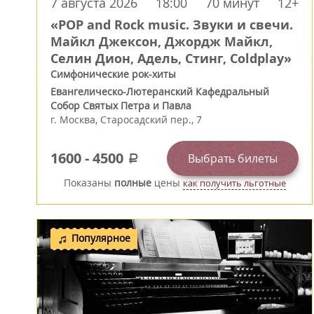
7 августа 2026
18:00
70 минут
12+
«POP and Rock music. Звуки и свечи.
Майкл Джексон, Джордж Майкл,
Селин Дион, Адель, Стинг, Coldplay»
Симфонические рок-хиты
Евангелическо-Лютеранский Кафедральный
Собор Святых Петра и Павла
г.
Москва
,
Старосадский пер., 7
1600
-
4500
Выбрать билеты
a
Показаны
полные
цены
как получить льготные
Популярное