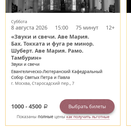
Суббота
8 августа 2026
15:00
75 минут
12+
«Звуки и свечи. Аве Мария.
Бах. Токката и фуга ре минор.
Шуберт. Аве Мария. Рамо.
Тамбурин»
Звуки и свечи
Евангелическо-Лютеранский Кафедральный
Собор Святых Петра и Павла
г.
Москва
,
Старосадский пер., 7
1000
-
4500
Выбрать билеты
a
Показаны
полные
цены
как получить льготные