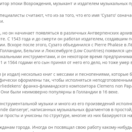
итор эпохи Возрождения, музыкант и издателем музыкальных п
иалисты считают, что из-за того, что его имя 'Сузато' означает '
ии.
, но он начинает появляться в различных Антверпенских архивах
е. С 1543 года и до смерти он работал издателем, создавшим п
и. Вскоре после этого, Сузато объединился с Pierre Phalèse в 
 Голландии, Бельгии и Люксембурге (Low Countries) появился ц
зыкальными инструментами, и он некоторое время предпринима
 и 1564 годами его сын принял от него его дело, но тоже умер в
 (и издал) несколько книг с мессами и песнопениями, которы
ифически оформлены так, чтобы исполняться неподготовленным
erliedekens' франко-фламандского композитора Clemens non Pa
 Они были неимоверно популярны в Голландии в 16 веке.
инструментальной музыки и много из его произведений исполня
erhande danserye', написанных музыкальных фрагментов в просто
они просты и унисоны по структуре, многие из них базируются 
данам города. Иногда он посвящал свою работу какому-нибудь 