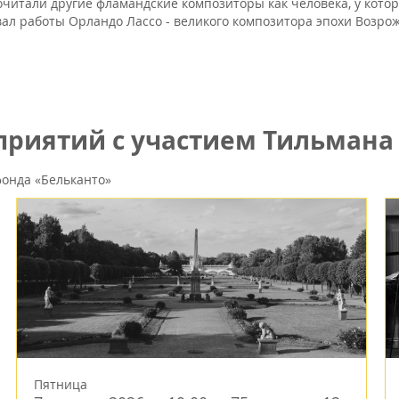
почитали другие фламандские композиторы как человека, у кото
вал работы Орландо Лассо - великого композитора эпохи Возро
риятий с участием Тильмана 
онда «Бельканто»
Пятница