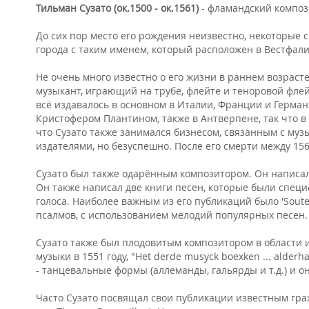
Тильман Сузато (ок.1500 - ок.1561)
- фламандский композ
До сих пор место его рождения неизвестно, некоторые спец
города с таким именем, который расположен в Вестфал
Не очень много известно о его жизни в раннем возрасте
музыкант, играющий на трубе, флейте и теноровой флейт
всё издавалось в основном в Италии, Франции и Германи
Кристофером Плантином, также в Антверпене, так что в
что Сузато также занимался бизнесом, связанным с му
издателями, но безуспешно. После его смерти между 1561
Сузато был также одарённым композитором. Он написал
Он также написал две книги песен, которые были спец
голоса. Наиболее важным из его публикаций было 'Sout
псалмов, с использованием мелодий популярных песен.
Сузато также был плодовитым композитором в области 
музыки в 1551 году, "Het derde musyck boexken ... ald
- танцевальные формы (аллеманды, гальярды и т.д.) и 
Часто Сузато посвящал свои публикации известным граж