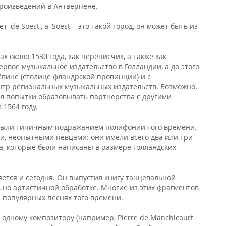
роизведений в Антверпене.
de Soest', а 'Soest' - это такой город, он может быть из
 около 1530 года, как переписчик, а также как
ервое музыкальное издательство в Голландии, а до этого
Лёвине (столице фландрской провинции) и с
ентр региональных музыкальных издательств. Возможно,
л попытки образовывать партнерства с другими
 1564 году.
е были типичным подражанием полифонии того времени.
и, неопытными певцами: они имели всего два или три
pa, которые были написаны в размере голландских
ется и сегодня. Он выпустил книгу танцевальной
й, но артистичной обработке. Многие из этих фрагментов
на популярных песнях того времени.
одному композитору (например, Pierre de Manchicourt