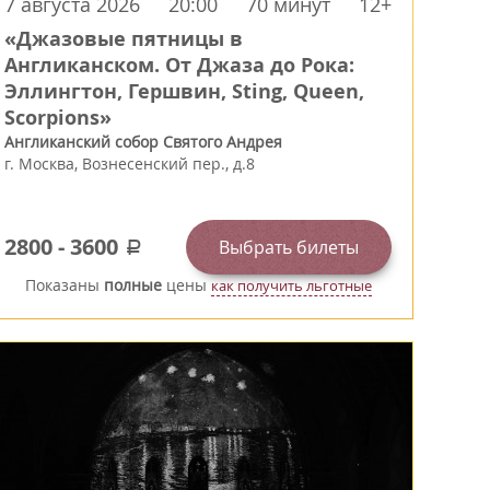
7 августа 2026
20:00
70 минут
12+
«Джазовые пятницы в
Англиканском. От Джаза до Рока:
Эллингтон, Гершвин, Sting, Queen,
Scorpions»
Англиканский собор Святого Андрея
г.
Москва
,
Вознесенский пер., д.8
2800
-
3600
Выбрать билеты
a
Показаны
полные
цены
как получить льготные