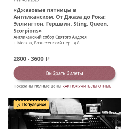
7 августа 2026
«Джазовые пятницы в
Англиканском. От Джаза до Рока:
Эллингтон, Гершвин, Sting, Queen,
Scorpions»
Англиканский собор Святого Андрея
г.
Москва
,
Вознесенский пер., д.8
2800
-
3600
a
Выбрать билеты
Показаны
полные
цены
КАК ПОЛУЧИТЬ ЛЬГОТНЫЕ
Популярное