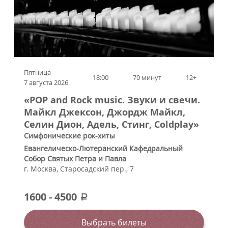
Пятница
18:00
70 минут
12+
7 августа 2026
«POP and Rock music. Звуки и свечи.
Майкл Джексон, Джордж Майкл,
Селин Дион, Адель, Стинг, Coldplay»
Симфонические рок-хиты
Евангелическо-Лютеранский Кафедральный
Собор Святых Петра и Павла
г.
Москва
,
Старосадский пер., 7
1600
-
4500
a
Выбрать билеты