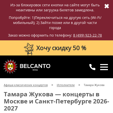
✖
Из-за блокировок сети кнопки на сайте могут быть
неактивны или загрузка билетов замедлена.
Попробуйте: 1)Переключиться на другую сеть (Wi-Fi/
мобильный); 2) Зайти позже или в другой части
города
Заказ можно оформить по телефону:
8 (499) 923-22-78
Хочу скидку 50 %
8 (499) 923-22-78
8 (800) 770-09-71
Афиша классических концертов
Исполнители
Тамара Жукова
для регионов
с 10:00 до 20:00
Тамара Жукова — концерты в
Москве и Санкт-Петербурге 2026-
2027