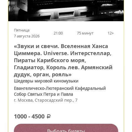
Пятница
21:00
75 минут
12+
7 августа 2026
«Звуки и свечи. Вселенная Ханса
Циммера. Universe. Интерстеллар,
Пираты Карибского моря,
Гладиатор, Король лев. Армянский
дудук, орган, рояль»
Шедевры мировой киномузыки
Евангелическо-Лютеранский Кафедральный
Собор Святых Петра и Павла
г.
Москва
,
Старосадский пер., 7
1000
-
4500
a
Выбрать билеты