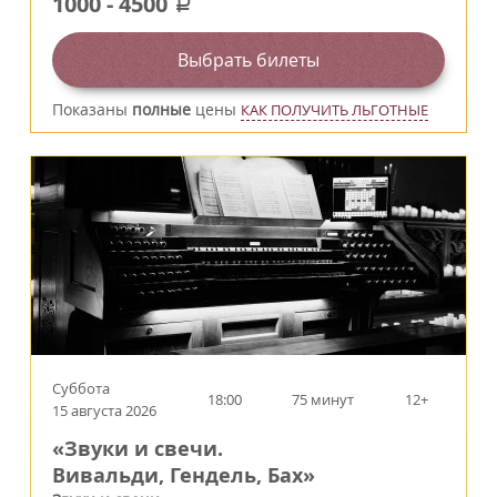
1000
-
4500
a
Выбрать билеты
Показаны
полные
цены
КАК ПОЛУЧИТЬ ЛЬГОТНЫЕ
Суббота
18:00
75 минут
12+
15 августа 2026
«Звуки и свечи.
Вивальди, Гендель, Бах»