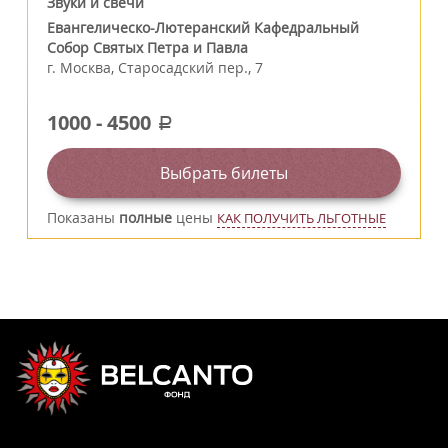
Звуки и свечи
Евангелическо-Лютеранский Кафедральный
Собор Святых Петра и Павла
г.
Москва
,
Старосадский пер., 7
1000
-
4500
a
Выбрать билеты
Показаны
полные
цены
КАК ПОЛУЧИТЬ ЛЬГОТНЫЕ