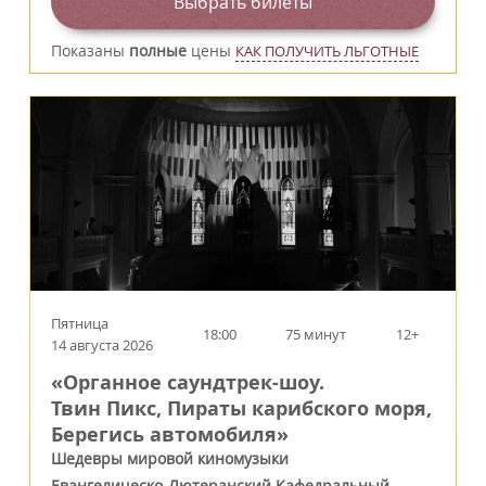
Выбрать билеты
Показаны
полные
цены
КАК ПОЛУЧИТЬ ЛЬГОТНЫЕ
Пятница
18:00
75 минут
12+
14 августа 2026
«Органное саундтрек-шоу.
Твин Пикс, Пираты карибского моря,
Берегись автомобиля»
Шедевры мировой киномузыки
Евангелическо-Лютеранский Кафедральный