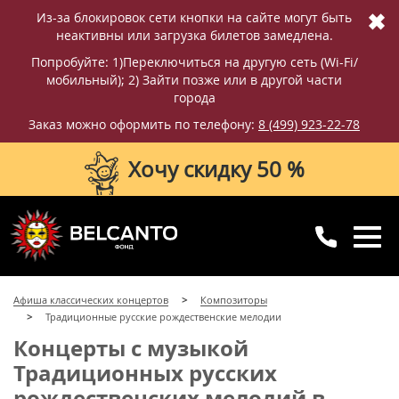
✖
Из-за блокировок сети кнопки на сайте могут быть
неактивны или загрузка билетов замедлена.
Попробуйте: 1)Переключиться на другую сеть (Wi-Fi/
мобильный); 2) Зайти позже или в другой части
города
Заказ можно оформить по телефону:
8 (499) 923-22-78
Хочу скидку 50 %
8 (499) 923-22-78
8 (800) 770-09-71
Афиша классических концертов
Композиторы
для регионов
с 10:00 до 20:00
Традиционные русские рождественские мелодии
Концерты с музыкой
Традиционных русских
рождественских мелодий в