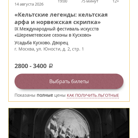
19:00
75 минут
12+
14 августа 2026
«Кельтские легенды: кельтская
арфа и норвежская скрипка»
IX Международный фестиваль искусств
«Шереметевские сезоны в Кусково»
Усадьба Кусково. Дворец
г.
Москва
,
ул. Юности, д. 2, стр. 1
2800
-
3400
a
Выбрать билеты
Показаны
полные
цены
КАК ПОЛУЧИТЬ ЛЬГОТНЫЕ