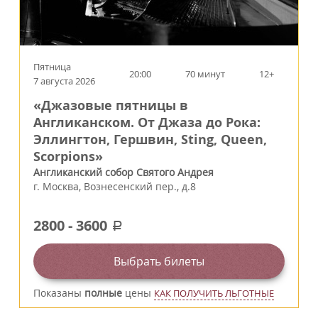
Пятница
20:00
70 минут
12+
7 августа 2026
«Джазовые пятницы в
Англиканском. От Джаза до Рока:
Эллингтон, Гершвин, Sting, Queen,
Scorpions»
Англиканский собор Святого Андрея
г.
Москва
,
Вознесенский пер., д.8
2800
-
3600
a
Выбрать билеты
Показаны
полные
цены
КАК ПОЛУЧИТЬ ЛЬГОТНЫЕ