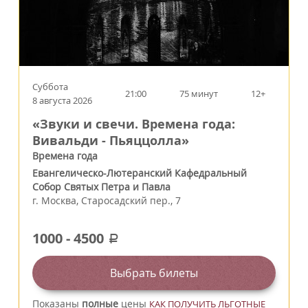
Суббота
21:00
75 минут
12+
8 августа 2026
«Звуки и свечи. Времена года:
Вивальди - Пьяццолла»
Времена года
Евангелическо-Лютеранский Кафедральный
Собор Святых Петра и Павла
г.
Москва
,
Старосадский пер., 7
1000
-
4500
a
Выбрать билеты
Показаны
полные
цены
КАК ПОЛУЧИТЬ ЛЬГОТНЫЕ