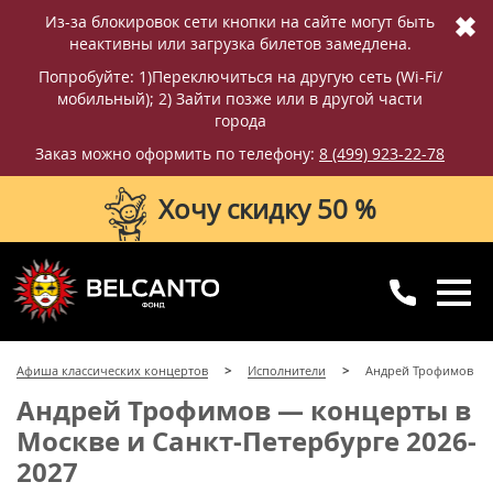
✖
Из-за блокировок сети кнопки на сайте могут быть
неактивны или загрузка билетов замедлена.
Попробуйте: 1)Переключиться на другую сеть (Wi-Fi/
мобильный); 2) Зайти позже или в другой части
города
Заказ можно оформить по телефону:
8 (499) 923-22-78
Хочу скидку 50 %
8 (499) 923-22-78
8 (800) 770-09-71
Афиша классических концертов
Исполнители
Андрей Трофимов
для регионов
с 10:00 до 20:00
Андрей Трофимов — концерты в
Москве и Санкт-Петербурге 2026-
2027