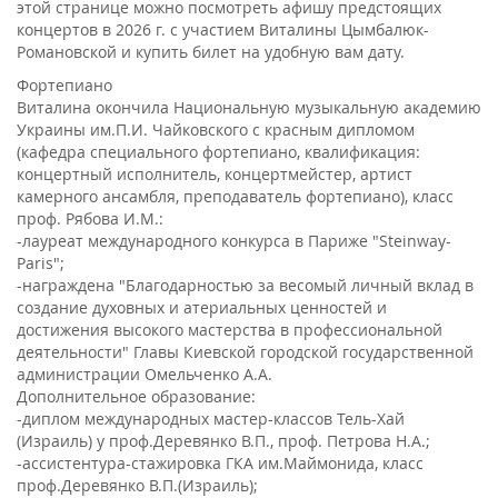
этой странице можно посмотреть афишу предстоящих
концертов в 2026 г. с участием Виталины Цымбалюк-
Романовской и купить билет на удобную вам дату.
Фортепиано
Виталина окончила Национальную музыкальную академию
Украины им.П.И. Чайковского с красным дипломом
(кафедра специального фортепиано, квалификация:
концертный исполнитель, концертмейстер, артист
камерного ансамбля, преподаватель фортепиано), класс
проф. Рябова И.М.:
-лауреат международного конкурса в Париже "Steinway-
Paris";
-награждена "Благодарностью за весомый личный вклад в
создание духовных и атериальных ценностей и
достижения высокого мастерства в профессиональной
деятельности" Главы Киевской городской государственной
администрации Омельченко А.А.
Дополнительное образование:
-диплом международных мастер-классов Тель-Хай
(Израиль) у проф.Деревянко В.П., проф. Петрова Н.А.;
-ассистентура-стажировка ГКА им.Маймонида, класс
проф.Деревянко В.П.(Израиль);