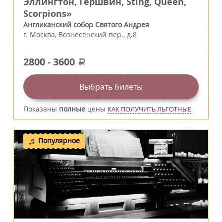
Эллингтон, Гершвин, Sting, Queen,
Scorpions»
Англиканский собор Святого Андрея
г.
Москва
,
Вознесенский пер., д.8
2800
-
3600
a
Выбрать билеты
Показаны
полные
цены
КАК ПОЛУЧИТЬ ЛЬГОТНЫЕ
Популярное