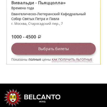
Вивальди - Пьяццолла»
Времена года
Евангелическо-Лютеранский Кафедральный
Собор Святых Петра и Павла
г.
Москва
,
Старосадский пер., 7
1000
-
4500
a
Выбрать билеты
Показаны
полные
цены
КАК ПОЛУЧИТЬ ЛЬГОТНЫЕ