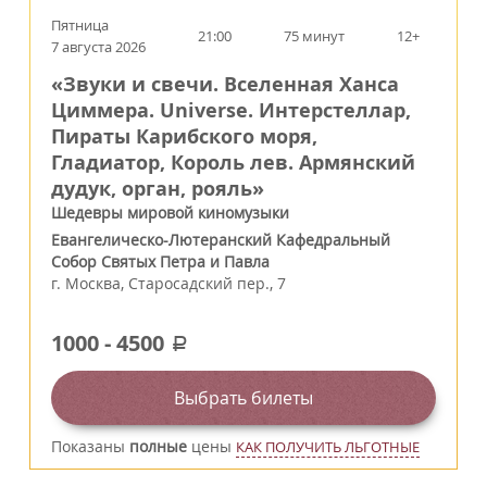
Пятница
21:00
75 минут
12+
7 августа 2026
«Звуки и свечи. Вселенная Ханса
Циммера. Universe. Интерстеллар,
Пираты Карибского моря,
Гладиатор, Король лев. Армянский
дудук, орган, рояль»
Шедевры мировой киномузыки
Евангелическо-Лютеранский Кафедральный
Собор Святых Петра и Павла
г.
Москва
,
Старосадский пер., 7
1000
-
4500
a
Выбрать билеты
Показаны
полные
цены
КАК ПОЛУЧИТЬ ЛЬГОТНЫЕ