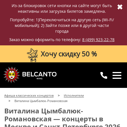
✖
Из-за блокировок сети кнопки на сайте могут быть
неактивны или загрузка билетов замедлена.
Попробуйте: 1)Переключиться на другую сеть (Wi-Fi/
мобильный); 2) Зайти позже или в другой части
города
Заказ можно оформить по телефону:
8 (499) 923-22-78
Хочу скидку 50 %
8 (499) 923-22-78
8 (800) 770-09-71
Афиша классических концертов
Исполнители
для регионов
с 10:00 до 20:00
Виталина Цымбалюк-Романовская
Виталина Цымбалюк-
Романовская — концерты в
Москве и Санкт-Петербурге 2026-