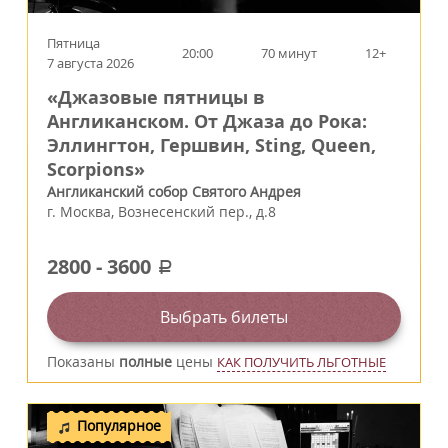
Пятница
20:00
70 минут
12+
7 августа 2026
«Джазовые пятницы в
Англиканском. От Джаза до Рока:
Эллингтон, Гершвин, Sting, Queen,
Scorpions»
Англиканский собор Святого Андрея
г.
Москва
,
Вознесенский пер., д.8
2800
-
3600
a
Выбрать билеты
Показаны
полные
цены
КАК ПОЛУЧИТЬ ЛЬГОТНЫЕ
Популярное