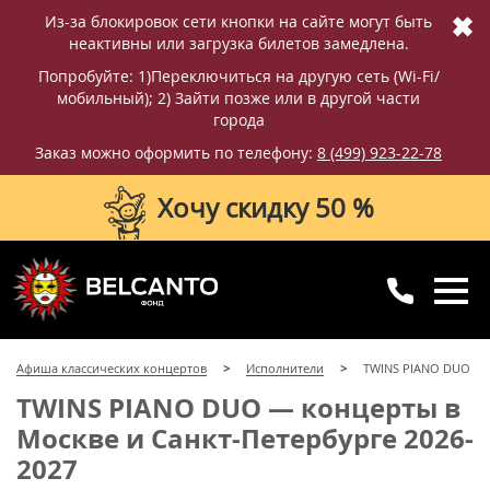
✖
Из-за блокировок сети кнопки на сайте могут быть
неактивны или загрузка билетов замедлена.
Попробуйте: 1)Переключиться на другую сеть (Wi-Fi/
мобильный); 2) Зайти позже или в другой части
города
Заказ можно оформить по телефону:
8 (499) 923-22-78
Хочу скидку 50 %
8 (499) 923-22-78
8 (800) 770-09-71
Афиша классических концертов
Исполнители
TWINS PIANO DUO
для регионов
с 10:00 до 20:00
TWINS PIANO DUO — концерты в
Москве и Санкт-Петербурге 2026-
2027