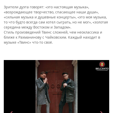
Зрители дуэта говорят: «это настоящая музыка»,
«возрождающее творчество, спасающее наши души»,
«сильная музыка и душевные концерты», «это моя музыка,
то что будто всегда сам хотел сыграть, но не мог», «золотая
середина между Востоком и Западом».
Стиль произведений Твинс сложней, чем неоклассика и
ближе к Рахманинову с Чайковским. Каждый находит в
музыке «Твинс» что-то своё.