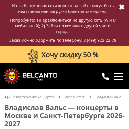
✖
Из-за блокировок сети кнопки на сайте могут быть
неактивны или загрузка билетов замедлена.
Попробуйте: 1)Переключиться на другую сеть (Wi-Fi/
мобильный); 2) Зайти позже или в другой части
города
Заказ можно оформить по телефону:
8 (499) 923-22-78
Хочу скидку 50 %
8 (499) 923-22-78
8 (800) 770-09-71
Афиша классических концертов
Исполнители
Владислав Вальс
для регионов
с 10:00 до 20:00
Владислав Вальс — концерты в
Москве и Санкт-Петербурге 2026-
2027