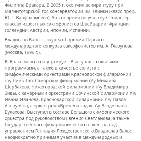
Филиппа Бракара. В 2005 г. окончил аспирантуру при
Магнитогорской гос консерватории им. Глинки (класс проф.
Ю.П. Варфоломеева). За это время он участвует в мастер-
классах известных саксофонистов Швейцарии, Франции,
Голландии, Австрии, Японии, Испании.
Владислав Вальс – лауреат I премии Первого
международного конкурса саксофонистов им. А. Глазунова
(Москва, 1999 г.).
В. Вальс много концертирует. Выступал с сольными
программами, а также в качестве солиста с
симфоническими оркестрами Красноярской филармонии
п\у Линь Тао, Самарской филармонии п\у Михаила
Щербакова, Нижегородской филармонии п\у Владимира
Зивы, с камерными оркестрами Сочинской филармонии п\у
Ивана Иванова, Краснодарской филармонии п\у Павла
Азнауряна, с оркестром «Времена года» п\у Владислава
Булахова. Выступал в составе Большого симфонического
оркестра под руководством Евгения Светланова, а также
Государственного филармонического оркестра под
управлением Геннадия Рождественского.Владислав Вальс
неоднократно принимал участие в международных и