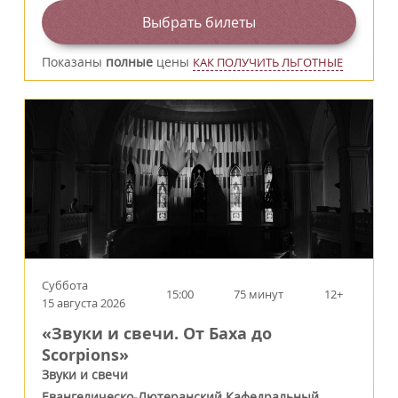
Выбрать билеты
Показаны
полные
цены
КАК ПОЛУЧИТЬ ЛЬГОТНЫЕ
Суббота
15:00
75 минут
12+
15 августа 2026
«Звуки и свечи. От Баха до
Scorpions»
Звуки и свечи
Евангелическо-Лютеранский Кафедральный