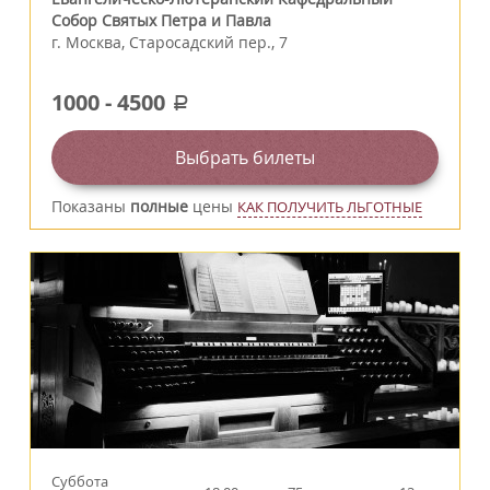
Собор Святых Петра и Павла
г.
Москва
,
Старосадский пер., 7
1000
-
4500
a
Выбрать билеты
Показаны
полные
цены
КАК ПОЛУЧИТЬ ЛЬГОТНЫЕ
Суббота