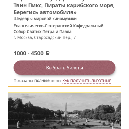
Твин Пикс, Пираты карибского моря,
Берегись автомобиля»
Шедевры мировой киномузыки
Евангелическо-Лютеранский Кафедральный
Собор Святых Петра и Павла
г.
Москва
,
Старосадский пер., 7
1000
-
4500
a
Выбрать билеты
Показаны
полные
цены
КАК ПОЛУЧИТЬ ЛЬГОТНЫЕ