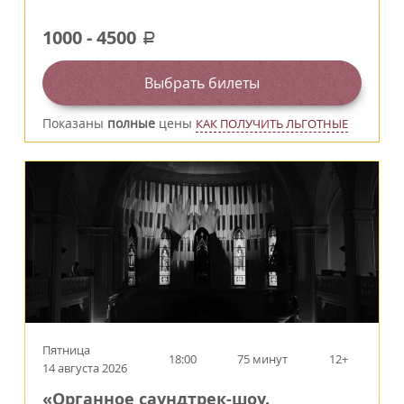
1000
-
4500
a
Выбрать билеты
Показаны
полные
цены
КАК ПОЛУЧИТЬ ЛЬГОТНЫЕ
Пятница
18:00
75 минут
12+
14 августа 2026
«Органное саундтрек-шоу.